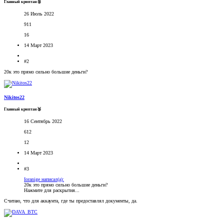
Главный криптан🥈
26 Июль 2022
911
16
14 Март 2023
#2
20к это прямо сильно большие деньги?
Nikitos22
Главный криптан🥉
16 Сентябрь 2022
612
12
14 Март 2023
#3
Ioranige написал(а):
20к это прямо сильно большие деньги?
Нажмите для раскрытия...
Считаю, что для аккаунта, где ты предоставлял документы, да.