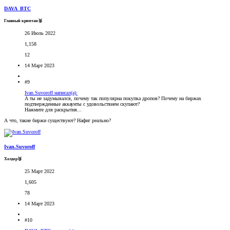
DAVA_BTC
Главный криптан🥈
26 Июль 2022
1,158
12
14 Март 2023
#9
Ivan.Suvoroff написал(а):
А ты не задумывался, почему так популярна покупка дропов? Почему на биржах
подтвержденные аккаунты с удовольствием скупают?
Нажмите для раскрытия...
А что, такие биржи существуют? Нафиг реально?
Ivan.Suvoroff
Холдер🥉
25 Март 2022
1,605
78
14 Март 2023
#10