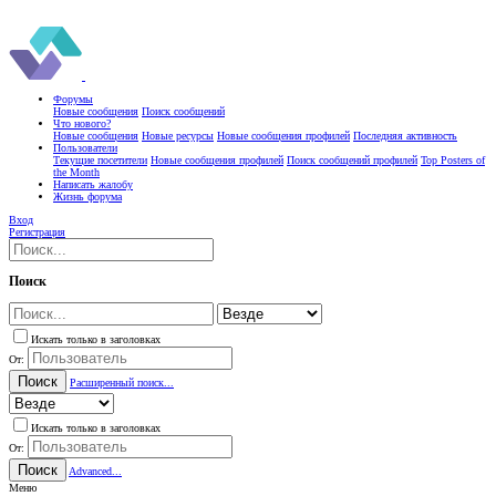
Форумы
Новые сообщения
Поиск сообщений
Что нового?
Новые сообщения
Новые ресурсы
Новые сообщения профилей
Последняя активность
Пользователи
Текущие посетители
Новые сообщения профилей
Поиск сообщений профилей
Top Posters of
the Month
Написать жалобу
Жизнь форума
Вход
Регистрация
Поиск
Искать только в заголовках
От:
Поиск
Расширенный поиск...
Искать только в заголовках
От:
Поиск
Advanced...
Меню