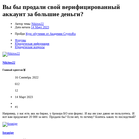
Вы бы продали свой верифицированный
аккаунт за большие деньги?
Автор темы
Nikitos22
Дата начала
14 Март 2023
Пройди
Курс обучения от Академии CryptoRu
Форумы
Юридическая информация
Юридические вопросы
Nikitos22
Главный криптан🥉
16 Сентябрь 2022
612
12
14 Март 2023
#1
Например, у вас есть акк на бирже, у брокера БО или форекс. И вы им уже давно не пользуетесь. И
вот вам предлагают 20 000 за него. Продали бы? Если нет, то почему? Боитесь каких то последствий?
Ioranige