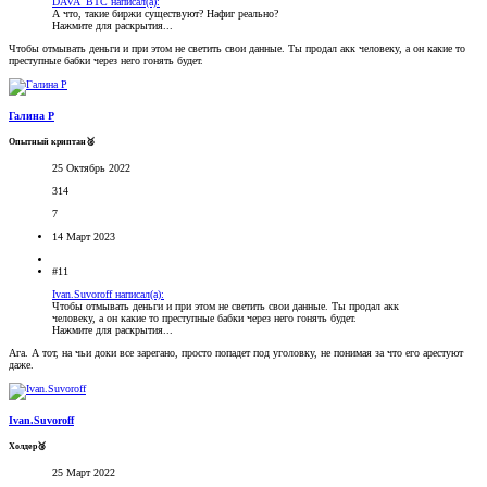
DAVA_BTC написал(а):
А что, такие биржи существуют? Нафиг реально?
Нажмите для раскрытия...
Чтобы отмывать деньги и при этом не светить свои данные. Ты продал акк человеку, а он какие то
преступные бабки через него гонять будет.
Галина Р
Опытный криптан🥈
25 Октябрь 2022
314
7
14 Март 2023
#11
Ivan.Suvoroff написал(а):
Чтобы отмывать деньги и при этом не светить свои данные. Ты продал акк
человеку, а он какие то преступные бабки через него гонять будет.
Нажмите для раскрытия...
Ага. А тот, на чьи доки все зарегано, просто попадет под уголовку, не понимая за что его арестуют
даже.
Ivan.Suvoroff
Холдер🥉
25 Март 2022