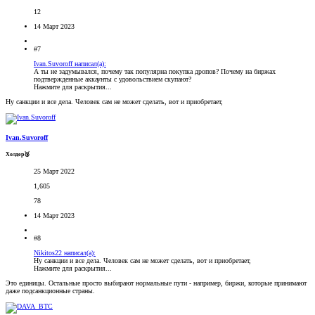
12
14 Март 2023
#7
Ivan.Suvoroff написал(а):
А ты не задумывался, почему так популярна покупка дропов? Почему на биржах
подтвержденные аккаунты с удовольствием скупают?
Нажмите для раскрытия...
Ну санкции и все дела. Человек сам не может сделать, вот и приобретает,
Ivan.Suvoroff
Холдер🥉
25 Март 2022
1,605
78
14 Март 2023
#8
Nikitos22 написал(а):
Ну санкции и все дела. Человек сам не может сделать, вот и приобретает,
Нажмите для раскрытия...
Это единицы. Остальные просто выбирают нормальные пути - например, биржи, которые принимают
даже подсанкционные страны.