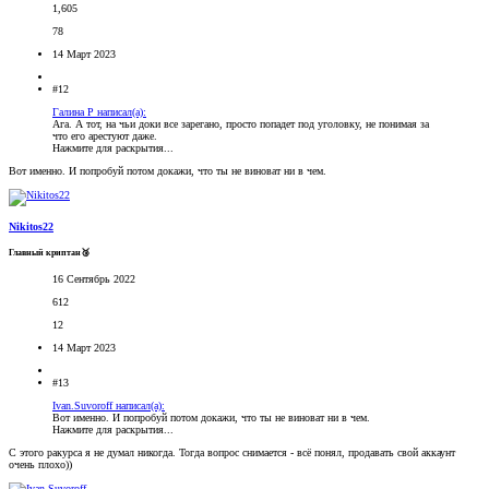
1,605
78
14 Март 2023
#12
Галина Р написал(а):
Ага. А тот, на чьи доки все зарегано, просто попадет под уголовку, не понимая за
что его арестуют даже.
Нажмите для раскрытия...
Вот именно. И попробуй потом докажи, что ты не виноват ни в чем.
Nikitos22
Главный криптан🥉
16 Сентябрь 2022
612
12
14 Март 2023
#13
Ivan.Suvoroff написал(а):
Вот именно. И попробуй потом докажи, что ты не виноват ни в чем.
Нажмите для раскрытия...
С этого ракурса я не думал никогда. Тогда вопрос снимается - всё понял, продавать свой аккаунт
очень плохо))