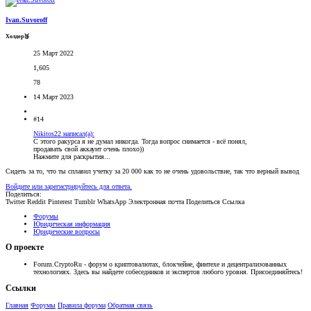
Ivan.Suvoroff
Холдер🥉
25 Март 2022
1,605
78
14 Март 2023
#14
Nikitos22 написал(а):
С этого ракурса я не думал никогда. Тогда вопрос снимается - всё понял,
продавать свой аккаунт очень плохо))
Нажмите для раскрытия...
Сидеть за то, что ты сплавил учетку за 20 000 как то не очень удовольствие, так что верный вывод
Войдите или зарегистрируйтесь для ответа.
Поделиться:
Twitter
Reddit
Pinterest
Tumblr
WhatsApp
Электронная почта
Поделиться
Ссылка
Форумы
Юридическая информация
Юридические вопросы
О проекте
Forum.CryptoRu - форум о криптовалютах, блокчейне, финтехе и децентрализованных
технологиях. Здесь вы найдете собеседников и экспертов любого уровня. Присоединяйтесь!
Ссылки
Главная
Форумы
Правила форума
Обратная связь