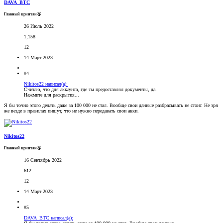
DAVA_BTC
Главный криптан🥈
26 Июль 2022
1,158
12
14 Март 2023
#4
Nikitos22 написал(а):
Считаю, что для аккаунта, где ты предоставлял документы, да.
Нажмите для раскрытия...
Я бы точно этого делать даже за 100 000 не стал. Вообще свои данные разбрасывать не стоит. Не зря
же везде в правилах пишут, что не нужно передавать свои акки.
Nikitos22
Главный криптан🥉
16 Сентябрь 2022
612
12
14 Март 2023
#5
DAVA_BTC написал(а):