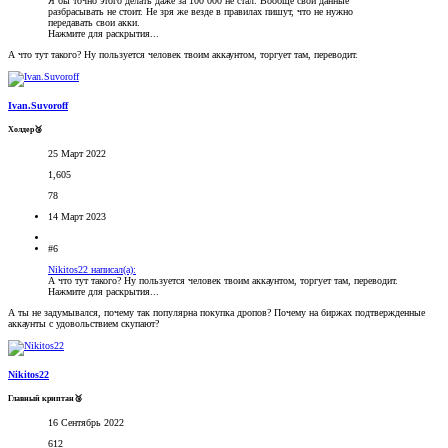
Я бы точно этого делать даже за 100 000 не стал. Вообще свои данные
разбрасывать не стоит. Не зря же везде в правилах пишут, что не нужно
передавать свои акки.
Нажмите для раскрытия...
А что тут такого? Ну пользуется человек твоим аккаунтом, торгует там, переводит.
Ivan.Suvoroff
Холдер🥉
25 Март 2022
1,605
78
14 Март 2023
#6
Nikitos22 написал(а):
А что тут такого? Ну пользуется человек твоим аккаунтом, торгует там, переводит.
Нажмите для раскрытия...
А ты не задумывался, почему так популярна покупка дропов? Почему на биржах подтвержденные
аккаунты с удовольствием скупают?
Nikitos22
Главный криптан🥉
16 Сентябрь 2022
612