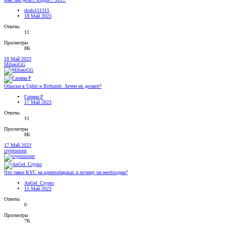
dodo151315
18 Май 2023
Ответы
11
Просмотры
8K
18 Май 2023
MihasiGG
Обыски в Upbit и Bithumb. Зачем их делают?
Галина Р
17 Май 2023
Ответы
11
Просмотры
8K
17 Май 2023
cryptostout
Что такое KYC на криптобиржах и почему он необходим?
AnGel_Crypto
15 Май 2023
Ответы
0
Просмотры
7K