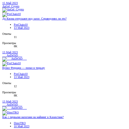
15 Май 2023
AnGel_Crypto
До Квона отпускают под залог. Справедливо ли это?
ProChain10
13 Май 2023
Ответы
11
Просмотры
8K
13 Май 2023
___AnDrOiD___
Купил Феррари — попал в тюрьму
ProChain10
13 Май 2023
Ответы
12
Просмотры
8K
13 Май 2023
___AnDrOiD___
Как с первыми налогами на майнинг в Казахстане?
DimiTRO
10 Май 2023