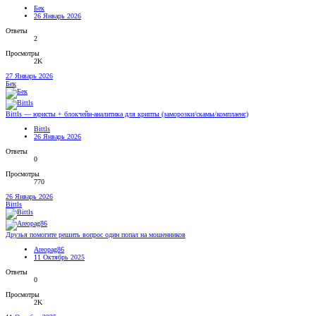
Бек
26 Январь 2026
Ответы
2
Просмотры
2K
27 Январь 2026
Бек
Bittls — юристы + блокчейн-аналитика для крипты (заморозки/скамы/комплаенс)
Bittls
26 Январь 2026
Ответы
0
Просмотры
770
26 Январь 2026
Bittls
Друзья помогите решить вопрос один попал на мошенников
Areopag86
11 Октябрь 2025
Ответы
0
Просмотры
2K