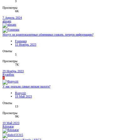
3
Просмотры
6K
7 Апрель 2024
alnsam
Могут ли криптовалютные обменники сливать личную информацию?
Fonneaza
15 Ноябрь 2023
Ответы
5
Просмотры
7K
29 Ноябрь 2023
Ryanfbm
R
У нас реально самые низкие налоги?
Bonycrit
19 Май 2023
Ответы
13
Просмотры
9K
19 Май 2023
Rdonatar
Как там дела с Ripple / SEC?