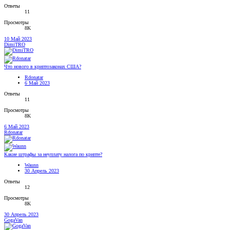
Ответы
11
Просмотры
8K
10 Май 2023
DimiTRO
Что нового в криптозаконах США?
Rdonatar
6 Май 2023
Ответы
11
Просмотры
8K
6 Май 2023
Rdonatar
Какие штрафы за неуплату налога по крипте?
Waunn
30 Апрель 2023
Ответы
12
Просмотры
8K
30 Апрель 2023
GogaVan