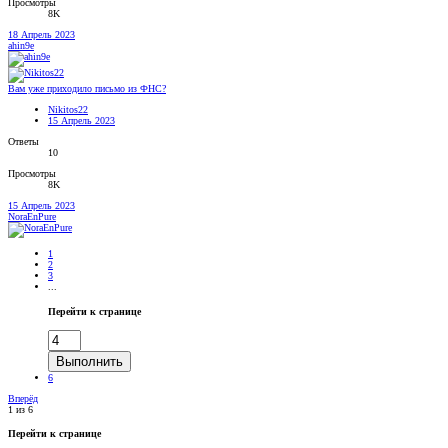
Просмотры
8K
18 Апрель 2023
ahin9e
Вам уже приходило письмо из ФНС?
Nikitos22
15 Апрель 2023
Ответы
10
Просмотры
8K
15 Апрель 2023
NoraEnPure
1
2
3
...
Перейти к странице
Выполнить
6
Вперёд
1 из 6
Перейти к странице