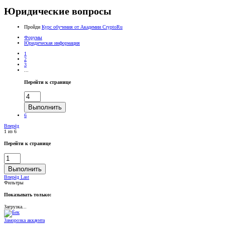
Юридические вопросы
Пройди
Курс обучения от Академии CryptoRu
Форумы
Юридическая информация
1
2
3
...
Перейти к странице
Выполнить
6
Вперёд
1 из 6
Перейти к странице
Выполнить
Вперёд
Last
Фильтры
Показывать только:
Загрузка...
Заморозка аккаунта