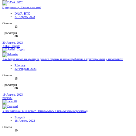
Суперразвод. Кто на этот раз?
DAVA_BTC
27 Апрель 2023
Ответы
13
Просмотры
8K
30 Апрель 2023
AnGel_Crypto
Как берут налог на крипту в разных странах и какие проблемы с крипторынком у налоговых?
Rdonatar
22 Февраль 2023
Ответы
15
Просмотры
8K
19 Апрель 2023
zalem87
У вас миллион в наличке? Ознакомьтесь с новым законопроектом)
Bonycrit
18 Апрель 2023
Ответы
10