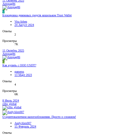
11 Октябрь 2025
Areopag86
V
Блокировка денежных средств кошельком Trust Wallet
Vita Arben
24 Август 2024
Ответы
2
Просмотры
7K
11 Октябрь 2025
Areopag86
G
Как купить с ООО USDT?
gamerss
13 Март 2023
Ответы
4
Просмотры
6K
8 Июль 2024
cifra_global
О криптовалютном налогообложении. Просто о сложном!
AndyAlex007
15 Февраль 2024
Ответы