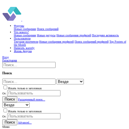
Форумы
Новые сообщения
Поиск сообщений
Что нового?
Новые сообщения
Новые ресурсы
Новые сообщения профилей
Последняя активность
Пользователи
Текущие посетители
Новые сообщения профилей
Поиск сообщений профилей
Top Posters of
the Month
Написать жалобу
Жизнь форума
Вход
Регистрация
Поиск
Искать только в заголовках
От:
Поиск
Расширенный поиск...
Искать только в заголовках
От:
Поиск
Advanced...
Меню