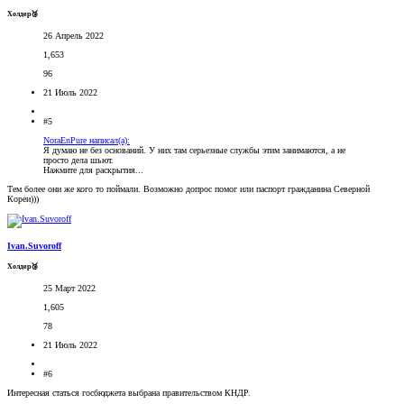
Холдер🥉
26 Апрель 2022
1,653
96
21 Июль 2022
#5
NoraEnPure написал(а):
Я думаю не без оснований. У них там серьезные службы этим занимаются, а не
просто дела шьют.
Нажмите для раскрытия...
Тем более они же кого то поймали. Возможно допрос помог или паспорт гражданина Северной
Кореи)))
Ivan.Suvoroff
Холдер🥉
25 Март 2022
1,605
78
21 Июль 2022
#6
Интересная статься госбюджета выбрана правительством КНДР.