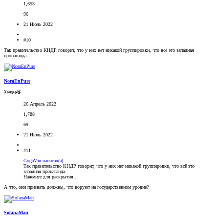
1,653
96
21 Июль 2022
#10
Так правительство КНДР говорит, что у них нет никакой группировки, что всё это западная
пропаганда.
NoraEnPure
Холдер🥉
26 Апрель 2022
1,788
69
21 Июль 2022
#11
GogaVan написал(а):
Так правительство КНДР говорит, что у них нет никакой группировки, что всё это
западная пропаганда.
Нажмите для раскрытия...
А что, они признать должны, что воруют на государственном уровне?
SolanaMan