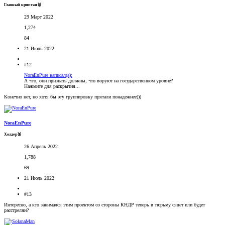
Главный криптан🥈
29 Март 2022
1,274
84
21 Июль 2022
#12
NoraEnPure написал(а):
А что, они признать должны, что воруют на государственном уровне?
Нажмите для раскрытия...
Конечно нет, но хотя бы эту группировку прятали понадежнее)))
NoraEnPure
Холдер🥉
26 Апрель 2022
1,788
69
21 Июль 2022
#13
Интересно, а кто занимался этим проектом со стороны КНДР теперь в тюрьму сядет или будет
расстрелян?