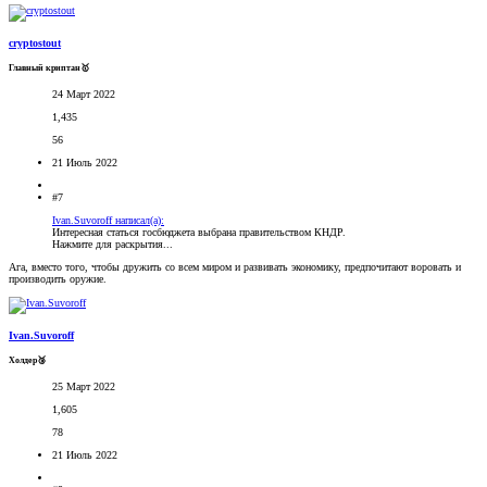
cryptostout
Главный криптан🥇
24 Март 2022
1,435
56
21 Июль 2022
#7
Ivan.Suvoroff написал(а):
Интересная статься госбюджета выбрана правительством КНДР.
Нажмите для раскрытия...
Ага, вместо того, чтобы дружить со всем миром и развивать экономику, предпочитают воровать и
производить оружие.
Ivan.Suvoroff
Холдер🥉
25 Март 2022
1,605
78
21 Июль 2022