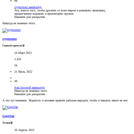
#8
cryptostout написал(а):
Ага, вместо того, чтобы дружить со всем миром и развивать экономику,
предпочитают воровать и производить оружие.
Нажмите для раскрытия...
Никогда не понимал этого.
cryptostout
Главный криптан🥇
24 Март 2022
1,435
56
21 Июль 2022
#9
Ivan.Suvoroff написал(а):
Никогда не понимал этого.
Нажмите для раскрытия...
А что тут понимать. Жадность и желание править рабским народом, чтобы и пикнуть никто не мог.
GogaVan
Холдер🥉
26 Апрель 2022