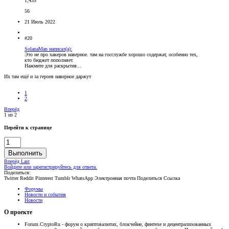
1,435
56
21 Июль 2022
#20
SolanaMan написал(а):
Это не про хакеров наверное. там на госслужбе хорошо содержат, особенно тех,
кто бюджет пополняет.
Нажмите для раскрытия...
Их там ещё и за героев наверное даржут
1
2
Вперёд
1 из 2
Перейти к странице
Выполнить
Вперёд
Last
Войдите или зарегистрируйтесь для ответа.
Поделиться:
Twitter
Reddit
Pinterest
Tumblr
WhatsApp
Электронная почта
Поделиться
Ссылка
Форумы
Новости и события
Новости
О проекте
Forum.CryptoRu - форум о криптовалютах, блокчейне, финтехе и децентрализованных