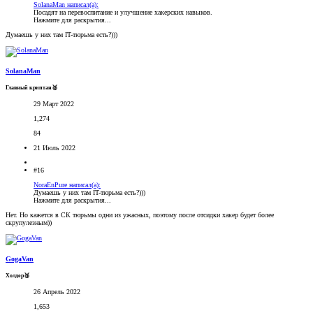
SolanaMan написал(а):
Посадят на перевоспитание и улучшение хакерских навыков.
Нажмите для раскрытия...
Думаешь у них там IT-тюрьма есть?)))
SolanaMan
Главный криптан🥈
29 Март 2022
1,274
84
21 Июль 2022
#16
NoraEnPure написал(а):
Думаешь у них там IT-тюрьма есть?)))
Нажмите для раскрытия...
Нет. Но кажется в СК тюрьмы одни из ужасных, поэтому после отсидки хакер будет более
скрупулезным))
GogaVan
Холдер🥉
26 Апрель 2022
1,653