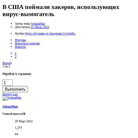
В США поймали хакеров, использующих
вирус-вымогатель
Автор темы
SolanaMan
Дата начала
21 Июль 2022
Пройди
Курс обучения от Академии CryptoRu
Форумы
Новости и события
Новости
1
2
Вперёд
1 из 2
Перейти к странице
Выполнить
Вперёд
Last
SolanaMan
Главный криптан🥈
29 Март 2022
1,274
84