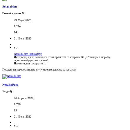
SolanaMan
Главный криптан🥈
29 Март 2022
1,274
84
21 Июль 2022
#14
NoraEnPure написал(а):
Интересно, а кто занимался этим проектом со стороны КНДР теперь в тюрьму
сядет или будет расстрелян?
Нажмите для раскрытия...
Посадят на перевоспитание и улучшение хакерских навыков.
NoraEnPure
Холдер🥉
26 Апрель 2022
1,788
69
21 Июль 2022
#15