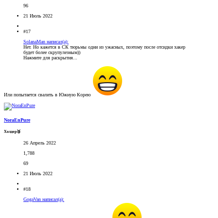
96
21 Июль 2022
#17
SolanaMan написал(а):
Нет. Но кажется в СК тюрьмы одни из ужасных, поэтому после отсидки хакер
будет более скрупулезным))
Нажмите для раскрытия...
Или попытается свалить в Южную Корею
NoraEnPure
Холдер🥉
26 Апрель 2022
1,788
69
21 Июль 2022
#18
GogaVan написал(а):