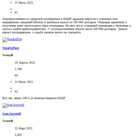
21 Июль 2022
#1
Злоумышленники из хакерской группировки в КНДР заражали вирусом в основном сети
медицинских заведений Штатов и требовали выкуп от 100 000 долларов. Операция заражения и
получения денег происходила через посредника, На него после очередной транзакции в биткоинах и
удалось выйти правоохранителям. У злоумышленников изъяли около 500 000 долларов. Деньги
вернут пострадавшим, о судьбе хакеров ничего не говорится.
NoraEnPure
Холдер🥉
26 Апрель 2022
1,788
69
21 Июль 2022
#2
Вот так, минус 500 к из копилки бюджета КНДР
Ivan.Suvoroff
Холдер🥉
25 Март 2022
1,605