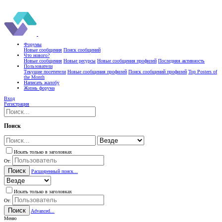
Форумы
Новые сообщения
Поиск сообщений
Что нового?
Новые сообщения
Новые ресурсы
Новые сообщения профилей
Последняя активность
Пользователи
Текущие посетители
Новые сообщения профилей
Поиск сообщений профилей
Top Posters of
the Month
Написать жалобу
Жизнь форума
Вход
Регистрация
Поиск
Искать только в заголовках
От:
Поиск
Расширенный поиск...
Искать только в заголовках
От:
Поиск
Advanced...
Меню