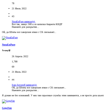
78
21 Июль 2022
#3
NoraEnPure написал(а):
Вот так, минус 500 к из копилки бюджета КНДР
Нажмите для раскрытия...
Ой, да Штаты все хакерские атаки с СК связывает...
NoraEnPure
Холдер🥉
26 Апрель 2022
1,788
69
21 Июль 2022
#4
Ivan.Suvoroff написал(а):
Ой, да Штаты все хакерские атаки с СК связывает...
Нажмите для раскрытия...
Я думаю не без оснований. У них там серьезные службы этим занимаются, а не просто дела шьют.
GogaVan