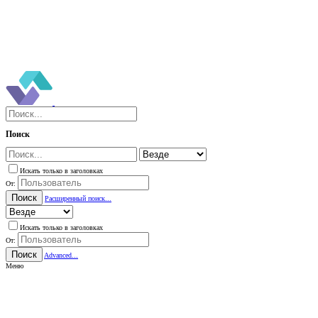
Поиск
Искать только в заголовках
От:
Поиск
Расширенный поиск...
Искать только в заголовках
От:
Поиск
Advanced...
Меню