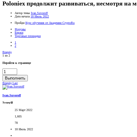
Poloniex продолжит развиваться, несмотря на
Автор темы
Ivan.Suvoroff
Дата начала
18 Июль 2022
Пройди
Курс обучения от Академии CryptoRu
Форумы
Биржи
Торговые площадки
1
2
Вперёд
1 из 2
Перейти к странице
Выполнить
Вперёд
Last
Ivan.Suvoroff
Холдер🥉
25 Март 2022
1,605
78
18 Июль 2022