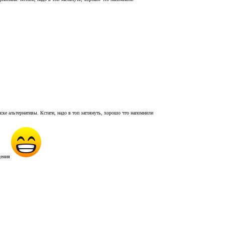
иске альтернативы. Кстати, надо в топ заглянуть, хорошо что напомнили
щения