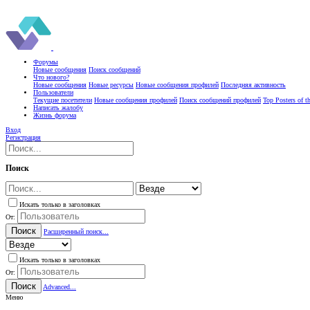
Форумы
Новые сообщения
Поиск сообщений
Что нового?
Новые сообщения
Новые ресурсы
Новые сообщения профилей
Последняя активность
Пользователи
Текущие посетители
Новые сообщения профилей
Поиск сообщений профилей
Top Posters of 
Написать жалобу
Жизнь форума
Вход
Регистрация
Поиск
Искать только в заголовках
От:
Поиск
Расширенный поиск...
Искать только в заголовках
От:
Поиск
Advanced...
Меню