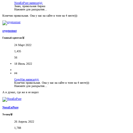
NoraEnPure написал(а):
Знаю, прикольная биржа
Нажмите для раскрытия...
Конечно прикольная. Она у нас на сайте в топе на 4 месте)))
cryptostout
Главный криптан🥇
24 Март 2022
1,435
56
18 Июль 2022
#4
GogaVan написал(а):
Конечно прикольная. Она у нас на сайте в топе на 4 месте)))
Нажмите для раскрытия...
А я думал, где же я ее видел
NoraEnPure
Холдер🥉
26 Апрель 2022
1,788