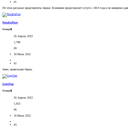
#1
Об этом рассказал представитель биржи. Компания предоставляет услуги с 2014 года и не намерена сда
NoraEnPure
Холдер🥉
26 Апрель 2022
1,788
69
18 Июль 2022
#2
Знаю, прикольная биржа
GogaVan
Холдер🥉
26 Апрель 2022
1,653
96
18 Июль 2022
#3