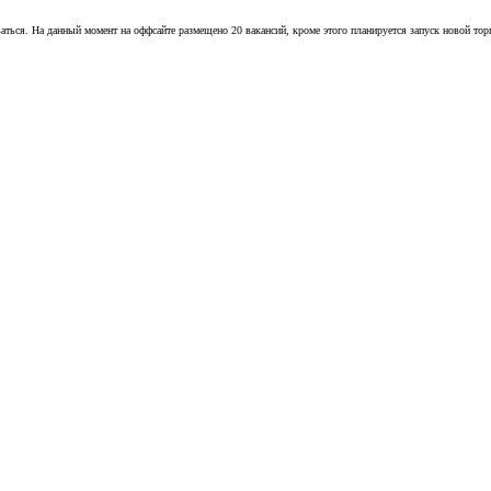
ваться. На данный момент на оффсайте размещено 20 вакансий, кроме этого планируется запуск новой тор