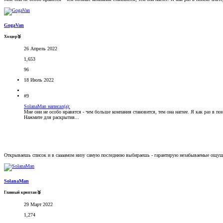
GogaVan
Холдер🥉
26 Апрель 2022
1,653
96
18 Июль 2022
#9
SolanaMan написал(а):
Мне они не особо нравятся - чем больше компания становится, тем она наглее. Я как раз в по
Нажмите для раскрытия...
Открываешь список и в саааамом низу самую последнюю выбираешь - гарантирую незабываемые ощу
SolanaMan
Главный криптан🥈
29 Март 2022
1,274