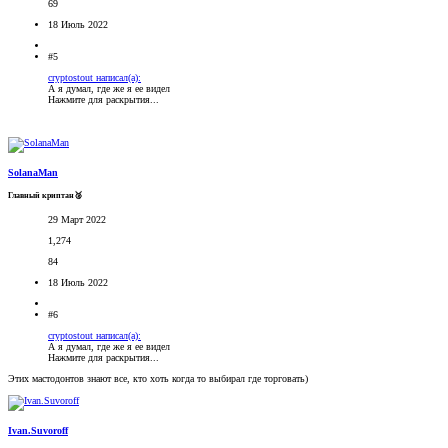
69
18 Июль 2022
#5
cryptostout написал(а):
А я думал, где же я ее видел
Нажмите для раскрытия...
SolanaMan
Главный криптан🥈
29 Март 2022
1,274
84
18 Июль 2022
#6
cryptostout написал(а):
А я думал, где же я ее видел
Нажмите для раскрытия...
Этих мастодонтов знают все, кто хоть когда то выбирал где торговать)
Ivan.Suvoroff