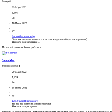
Холдер🥉
25 Март 2022
1,605
78
18 Июль 2022
#7
SolanaMan написал(а):
Этих мастодонтов знают все, кто хоть когда то выбирал где торговать)
Нажмите для раскрытия...
Но все всё равно на Бинанс работают
SolanaMan
Главный криптан🥈
29 Март 2022
1,274
84
18 Июль 2022
#8
Ivan.Suvoroff написал(а):
Но все всё равно на Бинанс работают
Нажмите для раскрытия...
Мне они не особо нравятся - чем больше компания становится, тем она наглее. Я как раз в поиске альт