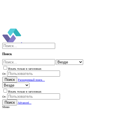
Поиск
Искать только в заголовках
От:
Поиск
Расширенный поиск...
Искать только в заголовках
От:
Поиск
Advanced...
Меню