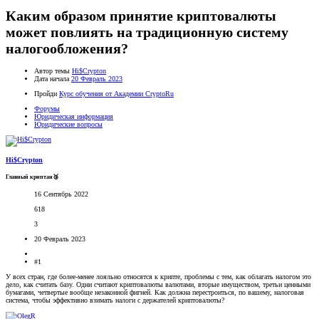
Каким образом принятие криптовалюты
может повлиять на традиционную систему
налогообложения?
Автор темы
Hi$Crypton
Дата начала
20 Февраль 2023
Пройди
Курс обучения от Академии CryptoRu
Форумы
Юридическая информация
Юридические вопросы
Hi$Crypton
Главный криптан🥉
16 Сентябрь 2022
618
3
20 Февраль 2023
#1
У всех стран, где более-менее лояльно относятся к крипте, проблемы с тем, как облагать налогом это
дело, как считать базу. Одни считают криптовалюты валютами, вторые имуществом, третьи ценными
бумагами, четвертые вообще незаконной фигней. Как должна перестроиться, по вашему, налоговая
система, чтобы эффективно взимать налоги с держателей криптовалюты?