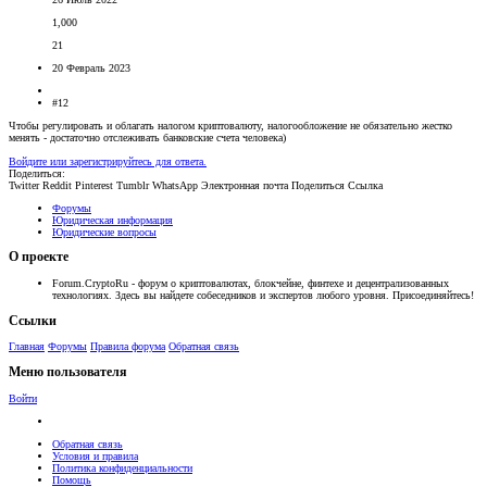
1,000
21
20 Февраль 2023
#12
Чтобы регулировать и облагать налогом криптовалюту, налогообложение не обязательно жестко
менять - достаточно отслеживать банковские счета человека)
Войдите или зарегистрируйтесь для ответа.
Поделиться:
Twitter
Reddit
Pinterest
Tumblr
WhatsApp
Электронная почта
Поделиться
Ссылка
Форумы
Юридическая информация
Юридические вопросы
О проекте
Forum.CryptoRu - форум о криптовалютах, блокчейне, финтехе и децентрализованных
технологиях. Здесь вы найдете собеседников и экспертов любого уровня. Присоединяйтесь!
Ссылки
Главная
Форумы
Правила форума
Обратная связь
Меню пользователя
Войти
Обратная связь
Условия и правила
Политика конфиденциальности
Помощь