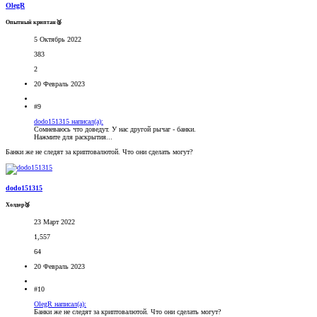
OlegR
Опытный криптан🥈
5 Октябрь 2022
383
2
20 Февраль 2023
#9
dodo151315 написал(а):
Сомневаюсь что доведут. У нас другой рычаг - банки.
Нажмите для раскрытия...
Банки же не следят за криптовалютой. Что они сделать могут?
dodo151315
Холдер🥉
23 Март 2022
1,557
64
20 Февраль 2023
#10
OlegR написал(а):
Банки же не следят за криптовалютой. Что они сделать могут?