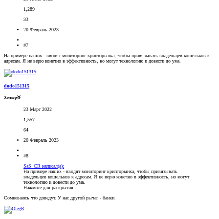
1,289
33
20 Февраль 2023
#7
На примере наших - вводят мониторинг крипторынка, чтобы привязывать владельцев кошельков к
адресам. Я не верю конечно в эффективность, но могут технологию и довести до ума.
dodo151315
Холдер🥉
23 Март 2022
1,557
64
20 Февраль 2023
#8
SaS_CR написал(а):
На примере наших - вводят мониторинг крипторынка, чтобы привязывать
владельцев кошельков к адресам. Я не верю конечно в эффективность, но могут
технологию и довести до ума.
Нажмите для раскрытия...
Сомневаюсь что доведут. У нас другой рычаг - банки.