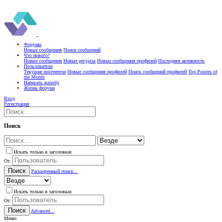
Форумы
Новые сообщения
Поиск сообщений
Что нового?
Новые сообщения
Новые ресурсы
Новые сообщения профилей
Последняя активность
Пользователи
Текущие посетители
Новые сообщения профилей
Поиск сообщений профилей
Top Posters of
the Month
Написать жалобу
Жизнь форума
Вход
Регистрация
Поиск
Искать только в заголовках
От:
Поиск
Расширенный поиск...
Искать только в заголовках
От:
Поиск
Advanced...
Меню