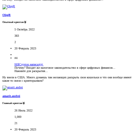
OlegR
Опытный криптан🥈
5 Октябрь 2022
383
2
20 Февраль 2023
#4
Hi$Crypton написал(а):
Почему? Вводят же налоговое законодательство в сфере цифровых финансов...
Нажмите для раскрытия...
Ну ввели в США. Много думаешь там желающих раскрыть свои кошельки и что они вообще имеют
какие то связи с крипторынком?
amarit.andrei
Главный криптан🥈
26 Июль 2022
1,000
21
20 Февраль 2023