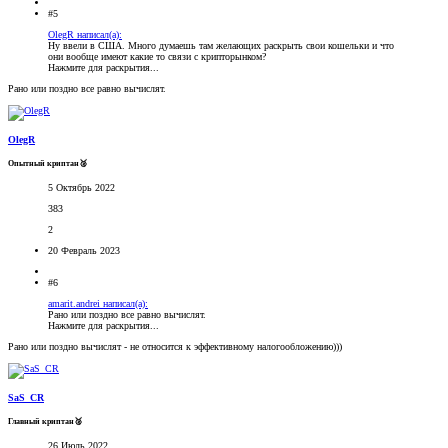
#5
OlegR написал(а):
Ну ввели в США. Много думаешь там желающих раскрыть свои кошельки и что
они вообще имеют какие то связи с крипторынком?
Нажмите для раскрытия...
Рано или поздно все равно вычислят.
OlegR
Опытный криптан🥈
5 Октябрь 2022
383
2
20 Февраль 2023
#6
amarit.andrei написал(а):
Рано или поздно все равно вычислят.
Нажмите для раскрытия...
Рано или поздно вычислят - не относится к эффективному налогообложению)))
SaS_CR
Главный криптан🥈
26 Июль 2022