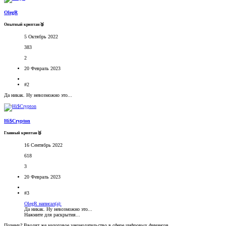
OlegR
Опытный криптан🥈
5 Октябрь 2022
383
2
20 Февраль 2023
#2
Да никак. Ну невозможно это...
Hi$Crypton
Главный криптан🥉
16 Сентябрь 2022
618
3
20 Февраль 2023
#3
OlegR написал(а):
Да никак. Ну невозможно это...
Нажмите для раскрытия...
Почему? Вводят же налоговое законодательство в сфере цифровых финансов...