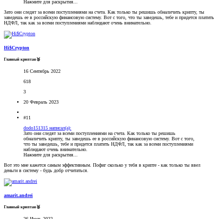
Нажмите для раскрытия...
Зато они следят за всеми поступлениями на счета. Как только ты решишь обналичить крипту, ты
заведешь ее в российскую финансовую систему. Вот с того, что ты заведешь, тебе и придется платить
НДФЛ, так как за всеми поступлениями наблюдают очень внимательно.
Hi$Crypton
Главный криптан🥉
16 Сентябрь 2022
618
3
20 Февраль 2023
#11
dodo151315 написал(а):
Зато они следят за всеми поступлениями на счета. Как только ты решишь
обналичить крипту, ты заведешь ее в российскую финансовую систему. Вот с того,
что ты заведешь, тебе и придется платить НДФЛ, так как за всеми поступлениями
наблюдают очень внимательно.
Нажмите для раскрытия...
Вот это мне кажется самым эффективным. Пофиг сколько у тебя в крипте - как только ты ввел
деньги в систему - будь добр отчитаться.
amarit.andrei
Главный криптан🥈
26 Июль 2022