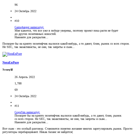
96
24 Октябрь 2022
#10
Game4anger написал(а):
Мне кажется, что все уже в победе уверены, поэтому проект пока расти не будет
до других позитивных новостей.
Нажмите для раскрытия...
Поскорее бы на крипту позитифчик вылился какой-нибудь, а то давят, блин, рынок со всех сторон.
Не SEC, так экоактивисты, не они, так запреты и скам...
NoraEnPure
Холдер🥉
26 Апрель 2022
1,788
69
24 Октябрь 2022
#11
GogaVan написал(а):
Поскорее бы на крипту позитифчик вылился какой-нибудь, а то давят, блин, рынок
со всех сторон. Не SEC, так экоактивисты, не они, так запреты и скам...
Нажмите для раскрытия...
Вот скам - это особый разговор. Становится понятно желание многих зарегулировать рынок. Просто
регуляторы перебарщивают. Никак баланс не найдется(