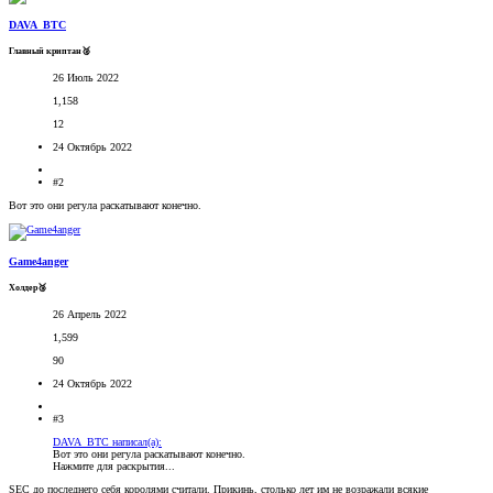
DAVA_BTC
Главный криптан🥈
26 Июль 2022
1,158
12
24 Октябрь 2022
#2
Вот это они регула раскатывают конечно.
Game4anger
Холдер🥉
26 Апрель 2022
1,599
90
24 Октябрь 2022
#3
DAVA_BTC написал(а):
Вот это они регула раскатывают конечно.
Нажмите для раскрытия...
SEC до последнего себя королями считали. Прикинь, столько лет им не возражали всякие