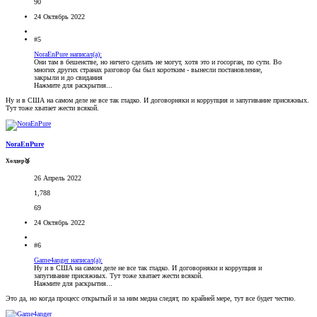
90
24 Октябрь 2022
#5
NoraEnPure написал(а):
Они там в бешенстве, но ничего сделать не могут, хотя это и госорган, по сути. Во
многих других странах разговор бы был коротким - вынесли постановление,
закрыли и до свидания
Нажмите для раскрытия...
Ну и в США на самом деле не все так гладко. И договорняки и коррупция и запугивание присяжных.
Тут тоже хватает жести всякой.
NoraEnPure
Холдер🥉
26 Апрель 2022
1,788
69
24 Октябрь 2022
#6
Game4anger написал(а):
Ну и в США на самом деле не все так гладко. И договорняки и коррупция и
запугивание присяжных. Тут тоже хватает жести всякой.
Нажмите для раскрытия...
Это да, но когда процесс открытый и за ним медиа следят, по крайней мере, тут все будет честно.