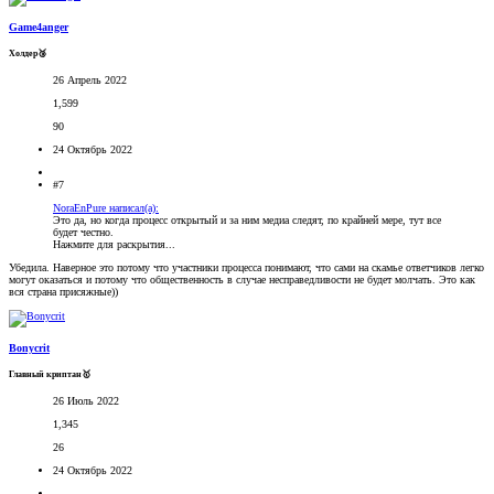
Game4anger
Холдер🥉
26 Апрель 2022
1,599
90
24 Октябрь 2022
#7
NoraEnPure написал(а):
Это да, но когда процесс открытый и за ним медиа следят, по крайней мере, тут все
будет честно.
Нажмите для раскрытия...
Убедила. Наверное это потому что участники процесса понимают, что сами на скамье ответчиков легко
могут оказаться и потому что общественность в случае несправедливости не будет молчать. Это как
вся страна присяжные))
Bonycrit
Главный криптан🥇
26 Июль 2022
1,345
26
24 Октябрь 2022