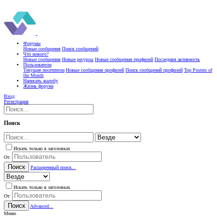
Форумы
Новые сообщения
Поиск сообщений
Что нового?
Новые сообщения
Новые ресурсы
Новые сообщения профилей
Последняя активность
Пользователи
Текущие посетители
Новые сообщения профилей
Поиск сообщений профилей
Top Posters of
the Month
Написать жалобу
Жизнь форума
Вход
Регистрация
Поиск
Искать только в заголовках
От:
Поиск
Расширенный поиск...
Искать только в заголовках
От:
Поиск
Advanced...
Меню