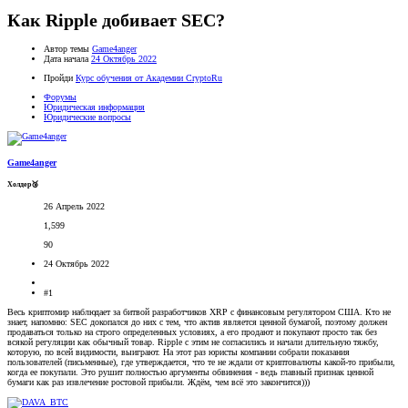
Как Ripple добивает SEC?
Автор темы
Game4anger
Дата начала
24 Октябрь 2022
Пройди
Курс обучения от Академии CryptoRu
Форумы
Юридическая информация
Юридические вопросы
Game4anger
Холдер🥉
26 Апрель 2022
1,599
90
24 Октябрь 2022
#1
Весь криптомир наблюдает за битвой разработчиков XRP с финансовым регулятором США. Кто не
знает, напомню: SEC докопался до них с тем, что актив является ценной бумагой, поэтому должен
продаваться только на строго определенных условиях, а его продают и покупают просто так без
всякой регуляции как обычный товар. Ripple с этим не согласились и начали длительную тяжбу,
которую, по всей видимости, выиграют. На этот раз юристы компании собрали показания
пользователей (письменные), где утверждается, что те не ждали от криптовалюты какой-то прибыли,
когда ее покупали. Это рушит полностью аргументы обвинения - ведь главный признак ценной
бумаги как раз извлечение ростовой прибыли. Ждём, чем всё это закончится)))