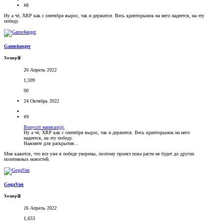
#8
Ну а чё, XRP как с сентября вырос, так и держится. Весь крипторынок на него надеется, на эту
победу.
Game4anger
Холдер🥉
26 Апрель 2022
1,599
90
24 Октябрь 2022
#9
Bonycrit написал(а):
Ну а чё, XRP как с сентября вырос, так и держится. Весь крипторынок на него
надеется, на эту победу.
Нажмите для раскрытия...
Мне кажется, что все уже в победе уверены, поэтому проект пока расти не будет до других
позитивных новостей.
GogaVan
Холдер🥉
26 Апрель 2022
1,653