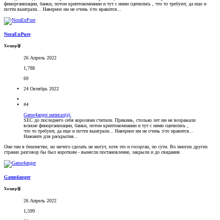
финорганизации, банки, потом криптокомпании и тут с ними сцепились , что то требуют, да еще и
почти выиграли... Наверное им не очень э\то нравится...
NoraEnPure
Холдер🥉
26 Апрель 2022
1,788
69
24 Октябрь 2022
#4
Game4anger написал(а):
SEC до последнего себя королями считали. Прикинь, столько лет им не возражали
всякие финорганизации, банки, потом криптокомпании и тут с ними сцепились ,
что то требуют, да еще и почти выиграли... Наверное им не очень э\то нравится...
Нажмите для раскрытия...
Они там в бешенстве, но ничего сделать не могут, хотя это и госорган, по сути. Во многих других
странах разговор бы был коротким - вынесли постановление, закрыли и до свидания
Game4anger
Холдер🥉
26 Апрель 2022
1,599