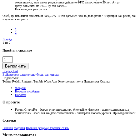
сокрушались, мол самое радикальное действие ФРС за последние 30 лет. А тут
сразу повысить на 1%... ну это капец...
Нажмите для раскрытия...
Окей, ну повысили они ставки на 0,75%. И что дальше? Что то дало разве? Инфляция как росла, так
и продолжает расти
1
2
Вперёд
1 из 2
Перейти к странице
Выполнить
Вперёд
Last
Войдите или зарегистрируйтесь для ответа.
Поделиться:
Twitter
Reddit
Pinterest
Tumblr
WhatsApp
Электронная почта
Поделиться
Ссылка
Форумы
Новости и события
Новости
О проекте
Forum.CryptoRu - форум о криптовалютах, блокчейне, финтехе и децентрализованных
технологиях. Здесь вы найдете собеседников и экспертов любого уровня. Присоединяйтесь!
Ссылки
Главная
Форумы
Правила форума
Обратная связь
Меню пользователя