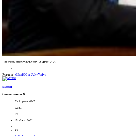
Последнее редактирование:
13 Июль 2022
Реакции:
MihasiGG
и
UglevVasiya
Safferd
Главный криптан🥇
25 Апрель 2022
1,351
19
13 Июль 2022
#3