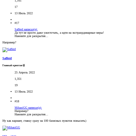
1,161
17
13 Июль 2022
#17
Safferd написал(а):
Да тут не просто даже ужесточать, а идти на экстраординарные меры!
Нажмите для раскрытия...
Например?
Safferd
Главный криптан🥇
25 Апрель 2022
1,351
19
13 Июль 2022
#18
MihasiGG написал(а):
Например?
Нажмите для раскрытия...
Ну как вариант, ставку сразу на 100 базисных пунктов повысить)