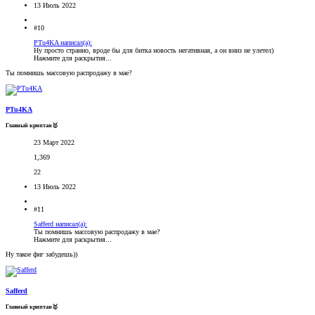
13 Июль 2022
#10
PTu4KA написал(а):
Ну просто странно, вроде бы для битка новость негативная, а он вниз не улетел)
Нажмите для раскрытия...
Ты помнишь массовую распродажу в мае?
PTu4KA
Главный криптан🥇
23 Март 2022
1,369
22
13 Июль 2022
#11
Safferd написал(а):
Ты помнишь массовую распродажу в мае?
Нажмите для раскрытия...
Ну такое фиг забудешь))
Safferd
Главный криптан🥇