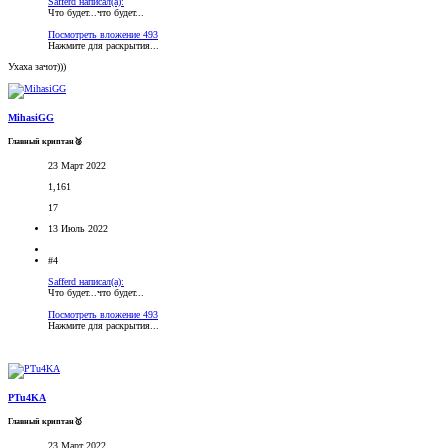
Safferd написал(а):
Что будет...что будет...
Посмотреть вложение 493
Нажмите для раскрытия...
Ухаха зачот)))
MihasiGG
Главный криптан🥈
23 Март 2022
1,161
17
13 Июль 2022
#4
Safferd написал(а):
Что будет...что будет...
Посмотреть вложение 493
Нажмите для раскрытия...
PTu4KA
Главный криптан🥇
23 Март 2022