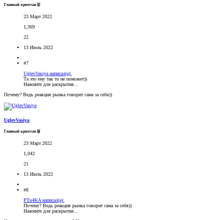
Главный криптан🥇
23 Март 2022
1,369
22
13 Июль 2022
#7
UglevVasiya написал(а):
Та это ему так то не поможет))
Нажмите для раскрытия...
Почему? Ведь реакция рынка говорит сама за себя))
UglevVasiya
Главный криптан🥈
23 Март 2022
1,042
21
13 Июль 2022
#8
PTu4KA написал(а):
Почему? Ведь реакция рынка говорит сама за себя))
Нажмите для раскрытия...