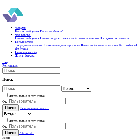
Форумы
Новые сообщения
Поиск сообщений
Что нового?
Новые сообщения
Новые ресурсы
Новые сообщения профилей
Последняя активность
Пользователи
Текущие посетители
Новые сообщения профилей
Поиск сообщений профилей
Top Posters of
the Month
Написать жалобу
Жизнь форума
Вход
Регистрация
Поиск
Искать только в заголовках
От:
Поиск
Расширенный поиск...
Искать только в заголовках
От:
Поиск
Advanced...
Меню