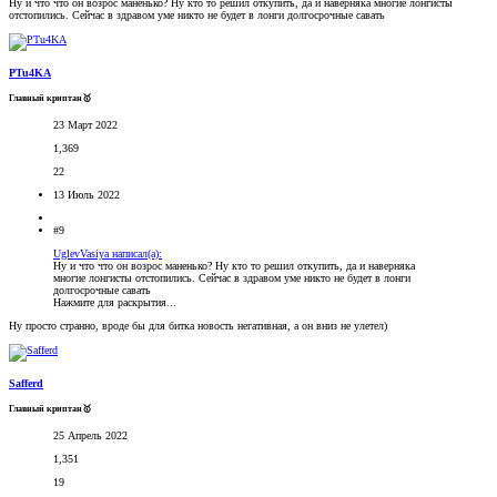
Ну и что что он возрос маненько? Ну кто то решил откупить, да и наверняка многие лонгисты
отстопились. Сейчас в здравом уме никто не будет в лонги долгосрочные савать
PTu4KA
Главный криптан🥇
23 Март 2022
1,369
22
13 Июль 2022
#9
UglevVasiya написал(а):
Ну и что что он возрос маненько? Ну кто то решил откупить, да и наверняка
многие лонгисты отстопились. Сейчас в здравом уме никто не будет в лонги
долгосрочные савать
Нажмите для раскрытия...
Ну просто странно, вроде бы для битка новость негативная, а он вниз не улетел)
Safferd
Главный криптан🥇
25 Апрель 2022
1,351
19