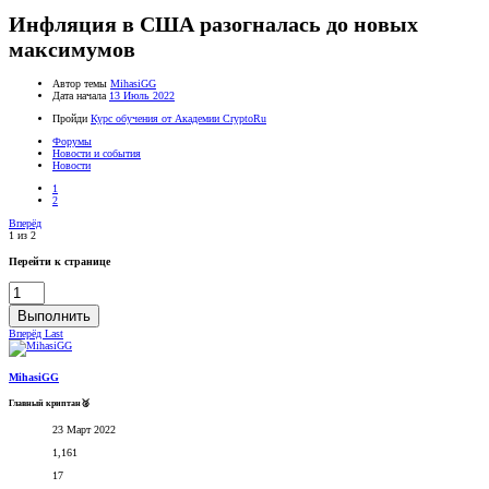
Инфляция в США разогналась до новых
максимумов
Автор темы
MihasiGG
Дата начала
13 Июль 2022
Пройди
Курс обучения от Академии CryptoRu
Форумы
Новости и события
Новости
1
2
Вперёд
1 из 2
Перейти к странице
Выполнить
Вперёд
Last
MihasiGG
Главный криптан🥈
23 Март 2022
1,161
17