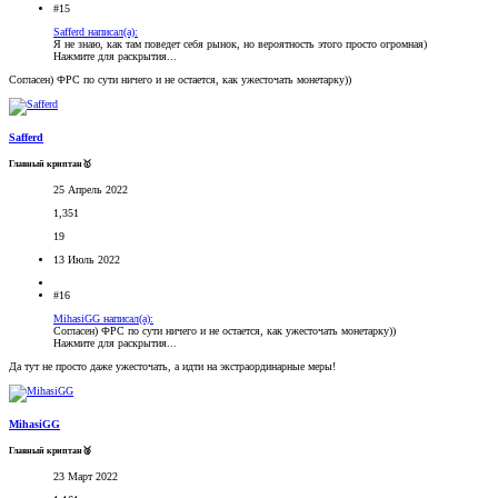
#15
Safferd написал(а):
Я не знаю, как там поведет себя рынок, но вероятность этого просто огромная)
Нажмите для раскрытия...
Согласен) ФРС по сути ничего и не остается, как ужесточать монетарку))
Safferd
Главный криптан🥇
25 Апрель 2022
1,351
19
13 Июль 2022
#16
MihasiGG написал(а):
Согласен) ФРС по сути ничего и не остается, как ужесточать монетарку))
Нажмите для раскрытия...
Да тут не просто даже ужесточать, а идти на экстраординарные меры!
MihasiGG
Главный криптан🥈
23 Март 2022