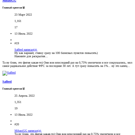
MihasiGG
Главный криптан🥈
23 Март 2022
1,161
17
13 Июль 2022
#19
Safferd написал(а):
Ну как вариант, ставку сразу на 100 базисных пунктов повысить)
Нажмите для раскрытия...
Та ну блин, это фигня какая-то) Они вон впоследний раз на 0,75% увеличили и все сокрушались, мол
самое радикальное действие ФРС за последние 30 лет. А тут сразу повысить на 1%... ну это капец...
Safferd
Главный криптан🥇
25 Апрель 2022
1,351
19
13 Июль 2022
#20
MihasiGG написал(а):
Та ну блин, это фигня какая-то) Они вон впоследний раз на 0,75% увеличили и все