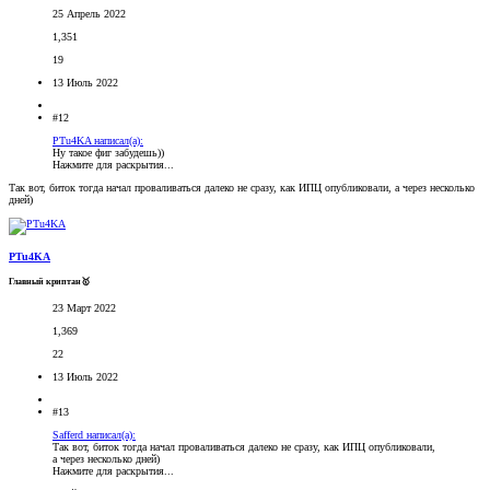
25 Апрель 2022
1,351
19
13 Июль 2022
#12
PTu4KA написал(а):
Ну такое фиг забудешь))
Нажмите для раскрытия...
Так вот, биток тогда начал проваливаться далеко не сразу, как ИПЦ опубликовали, а через несколько
дней)
PTu4KA
Главный криптан🥇
23 Март 2022
1,369
22
13 Июль 2022
#13
Safferd написал(а):
Так вот, биток тогда начал проваливаться далеко не сразу, как ИПЦ опубликовали,
а через несколько дней)
Нажмите для раскрытия...