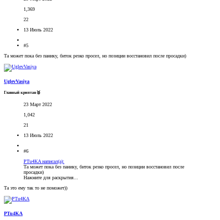
1,369
22
13 Июль 2022
#5
Та может пока без панику, биток резко просел, но позиции восстановил после просадки)
UglevVasiya
Главный криптан🥈
23 Март 2022
1,042
21
13 Июль 2022
#6
PTu4KA написал(а):
Та может пока без панику, биток резко просел, но позиции восстановил после
просадки)
Нажмите для раскрытия...
Та это ему так то не поможет))
PTu4KA