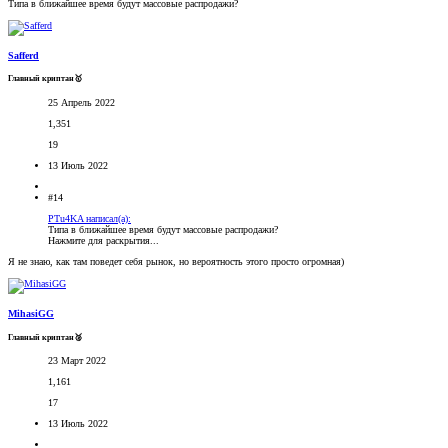
Типа в ближайшее время будут массовые распродажи?
Safferd
Главный криптан🥇
25 Апрель 2022
1,351
19
13 Июль 2022
#14
PTu4KA написал(а):
Типа в ближайшее время будут массовые распродажи?
Нажмите для раскрытия...
Я не знаю, как там поведет себя рынок, но вероятность этого просто огромная)
MihasiGG
Главный криптан🥈
23 Март 2022
1,161
17
13 Июль 2022