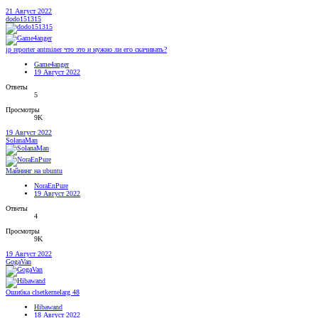
21 Август 2022
dodo151315
ip reporter antminer что это и нужно ли его скачивать?
Game4anger
19 Август 2022
Ответы
5
Просмотры
9K
19 Август 2022
SolanaMan
Майнинг на ubuntu
NoraEnPure
19 Август 2022
Ответы
4
Просмотры
9K
19 Август 2022
GogaVan
Ошибка clsetkernelarg 48
Hibawand
18 Август 2022