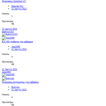
Прошивка Antminer s17
Максим №1
22 Август 2022
Ответы
5
Просмотры
9K
22 Август 2022
dodo151315
RX 580 драйвера для майнинга
Ann2000
22 Август 2022
Ответы
4
Просмотры
9K
22 Август 2022
Ann2000
Прошивка видеокарты для майнинга
Bonycrit
21 Август 2022
Ответы
4
Просмотры
9K