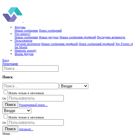
Форумы
Новые сообщения
Поиск сообщений
Что нового?
Новые сообщения
Новые ресурсы
Новые сообщения профилей
Последняя активность
Пользователи
Текущие посетители
Новые сообщения профилей
Поиск сообщений профилей
Top Posters of
the Month
Написать жалобу
Жизнь форума
Вход
Регистрация
Поиск
Искать только в заголовках
От:
Поиск
Расширенный поиск...
Искать только в заголовках
От:
Поиск
Advanced...
Меню