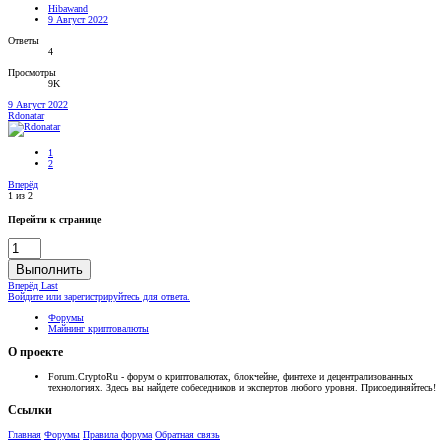
Hibawand
9 Август 2022
Ответы
4
Просмотры
9K
9 Август 2022
Rdonatar
1
2
Вперёд
1 из 2
Перейти к странице
Выполнить
Вперёд
Last
Войдите или зарегистрируйтесь для ответа.
Форумы
Майнинг криптовалюты
О проекте
Forum.CryptoRu - форум о криптовалютах, блокчейне, финтехе и децентрализованных
технологиях. Здесь вы найдете собеседников и экспертов любого уровня. Присоединяйтесь!
Ссылки
Главная
Форумы
Правила форума
Обратная связь