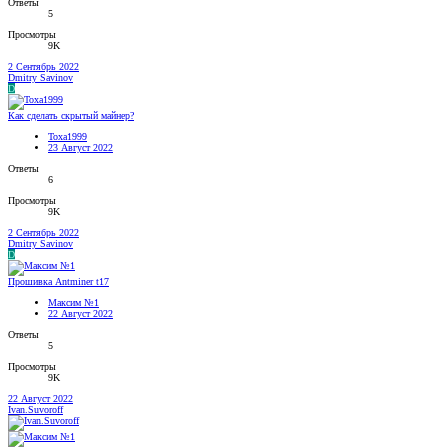
Ответы
5
Просмотры
9K
2 Сентябрь 2022
Dmitry Savinov
D
Как сделать скрытый майнер?
Toxa1999
23 Август 2022
Ответы
6
Просмотры
9K
2 Сентябрь 2022
Dmitry Savinov
D
Прошивка Antminer t17
Максим №1
22 Август 2022
Ответы
5
Просмотры
9K
22 Август 2022
Ivan.Suvoroff