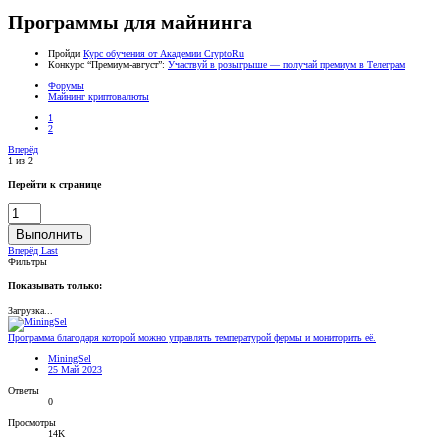
Программы для майнинга
Пройди
Курс обучения от Академии CryptoRu
Конкурс “Премиум-август”:
Участвуй в розыгрыше — получай премиум в Телеграм
Форумы
Майнинг криптовалюты
1
2
Вперёд
1 из 2
Перейти к странице
Выполнить
Вперёд
Last
Фильтры
Показывать только:
Загрузка...
Программа благодаря которой можно управлять температурой фермы и мониторить её.
MiningSel
25 Май 2023
Ответы
0
Просмотры
14K