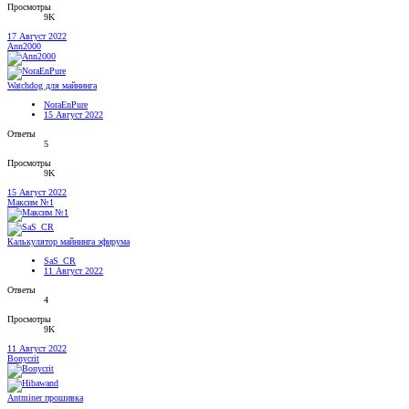
Просмотры
9K
17 Август 2022
Ann2000
Watchdog для майнинга
NoraEnPure
15 Август 2022
Ответы
5
Просмотры
9K
15 Август 2022
Максим №1
Калькулятор майнинга эфирума
SaS_CR
11 Август 2022
Ответы
4
Просмотры
9K
11 Август 2022
Bonycrit
Antminer прошивка