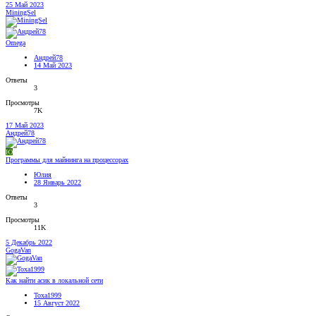
25 Май 2023
MiningSel
Omega
Андрей78
14 Май 2023
Ответы
3
Просмотры
7K
17 Май 2023
Андрей78
Ю
Программы для майнинга на процессорах
Юлия
28 Январь 2022
Ответы
3
Просмотры
11K
5 Декабрь 2022
GogaVan
Как найти асик в локальной сети
Toxa1999
15 Август 2022