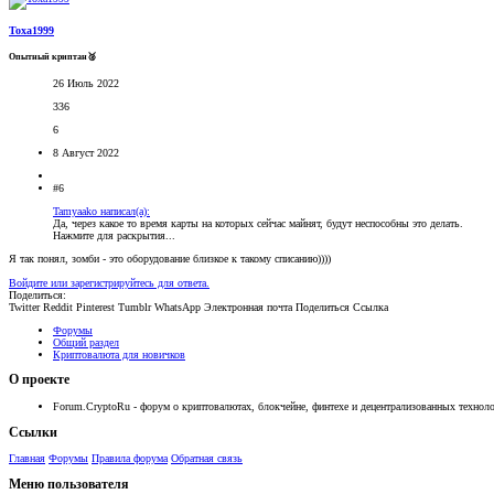
Toxa1999
Опытный криптан🥈
26 Июль 2022
336
6
8 Август 2022
#6
Tamyaako написал(а):
Да, через какое то время карты на которых сейчас майнят, будут неспособны это делать.
Нажмите для раскрытия...
Я так понял, зомби - это оборудование близкое к такому списанию))))
Войдите или зарегистрируйтесь для ответа.
Поделиться:
Twitter
Reddit
Pinterest
Tumblr
WhatsApp
Электронная почта
Поделиться
Ссылка
Форумы
Общий раздел
Криптовалюта для новичков
О проекте
Forum.CryptoRu - форум о криптовалютах, блокчейне, финтехе и децентрализованных техноло
Ссылки
Главная
Форумы
Правила форума
Обратная связь
Меню пользователя