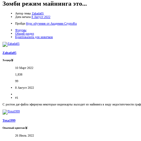
Зомби режим майнинга это...
Автор темы
Zahada05
Дата начала
8 Август 2022
Пройди
Курс обучения от Академии CryptoRu
Форумы
Общий раздел
Криптовалюта для новичков
Zahada05
Холдер🥉
10 Март 2022
1,838
99
8 Август 2022
#1
С ростом даг-файла эфириума некоторые видеокарты выходят из майнинга в виду недостаточности гра
Toxa1999
Опытный криптан🥈
26 Июль 2022