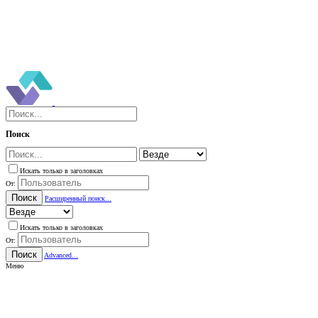
Поиск
Искать только в заголовках
От:
Поиск
Расширенный поиск...
Искать только в заголовках
От:
Поиск
Advanced...
Меню