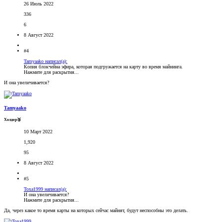
26 Июль 2022
336
6
8 Август 2022
#4
Tamyaako написал(а):
Копия блокчейна эфира, которая подгружается на карту во время майнинга.
Нажмите для раскрытия...
И она увеличивается?
Tamyaako
Холдер🥉
10 Март 2022
1,920
95
8 Август 2022
#5
Toxa1999 написал(а):
И она увеличивается?
Нажмите для раскрытия...
Да, через какое то время карты на которых сейчас майнят, будут неспособны это делать.