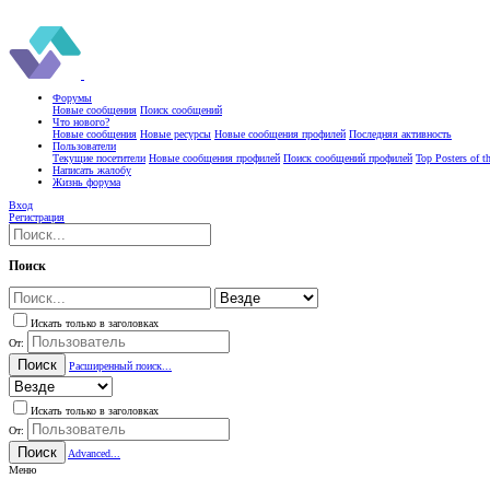
Форумы
Новые сообщения
Поиск сообщений
Что нового?
Новые сообщения
Новые ресурсы
Новые сообщения профилей
Последняя активность
Пользователи
Текущие посетители
Новые сообщения профилей
Поиск сообщений профилей
Top Posters of 
Написать жалобу
Жизнь форума
Вход
Регистрация
Поиск
Искать только в заголовках
От:
Поиск
Расширенный поиск...
Искать только в заголовках
От:
Поиск
Advanced...
Меню