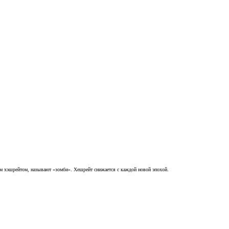
ым хэшрейтом, называют «зомби». Хешрейт снижается с каждой новой эпохой.