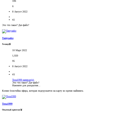
336
6
8 Август 2022
#2
Это что такое? Даг-файл?
Tamyaako
Холдер🥉
10 Март 2022
1,920
95
8 Август 2022
#3
Toxa1999 написал(а):
Это что такое? Даг-файл?
Нажмите для раскрытия...
Копия блокчейна эфира, которая подгружается на карту во время майнинга.
Toxa1999
Опытный криптан🥈