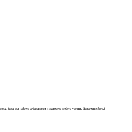
гиях. Здесь вы найдете собеседников и экспертов любого уровня. Присоединяйтесь!