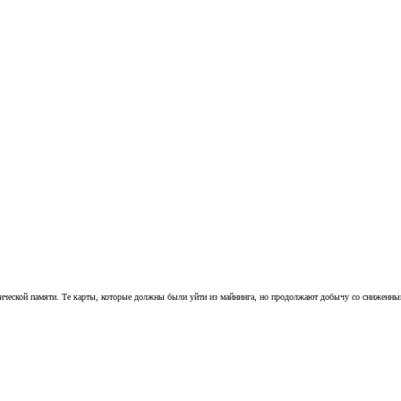
фической памяти. Те карты, которые должны были уйти из майнинга, но продолжают добычу со сниженн