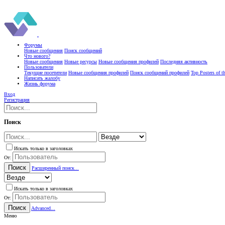
Форумы
Новые сообщения
Поиск сообщений
Что нового?
Новые сообщения
Новые ресурсы
Новые сообщения профилей
Последняя активность
Пользователи
Текущие посетители
Новые сообщения профилей
Поиск сообщений профилей
Top Posters of 
Написать жалобу
Жизнь форума
Вход
Регистрация
Поиск
Искать только в заголовках
От:
Поиск
Расширенный поиск...
Искать только в заголовках
От:
Поиск
Advanced...
Меню