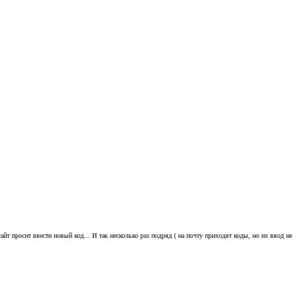
айт просит ввести новый код... И так несколько раз подряд ( на почту приходят коды, но их ввод не