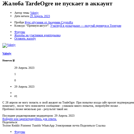
Жалоба TardeOgre не пускает в аккаунт
Автор темы
Valeriy
Дата начала
29 Апрель 2023
Пройди
Курс обучения от Академии CryptoRu
Конкурс “Премиум-август”:
Участвуй в розыгрыше — получай премиум в Телеграм
Форумы
Жалобы на участников крипторынка
Оставить жалобу
Valeriy
Новичок🥉
29 Апрель 2023
1
0
29 Апрель 2023
#1
С 28 апреля не могу попасть в свой аккаунт на TradeOgre. При попытке входа сайт просит подтверждени
помогает) , после чего появляется сообщение : слишком много попыток, попробуйте позже .
Пробовал позже несколько раз - результат такой же.
Последнее редактирование модератором:
29 Апрель 2023
Войдите или зарегистрируйтесь для ответа.
Поделиться:
Twitter
Reddit
Pinterest
Tumblr
WhatsApp
Электронная почта
Поделиться
Ссылка
Форумы