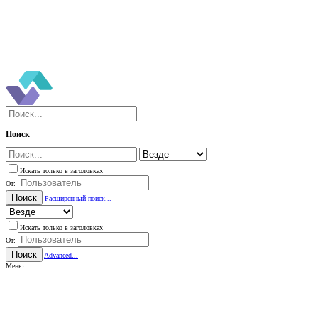
Поиск
Искать только в заголовках
От:
Поиск
Расширенный поиск...
Искать только в заголовках
От:
Поиск
Advanced...
Меню