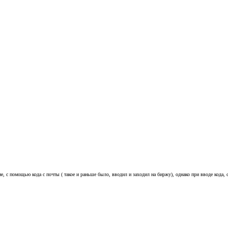
е, с помощью кода с почты ( такое и раньше было, вводил и заходил на биржу), однако при вводе кода, с