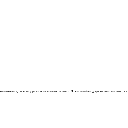
 не мошенники, поскольку роде как справно выплачивают. Но вот служба поддержки здесь воистину ужасна