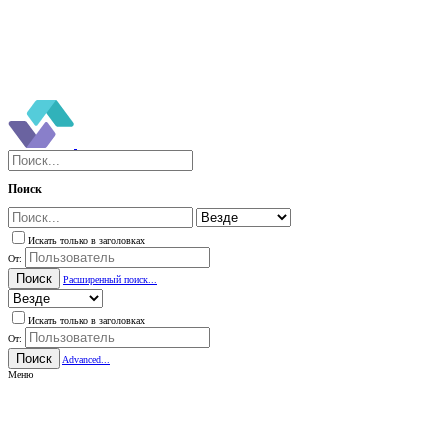
Поиск
Искать только в заголовках
От:
Поиск
Расширенный поиск...
Искать только в заголовках
От:
Поиск
Advanced...
Меню