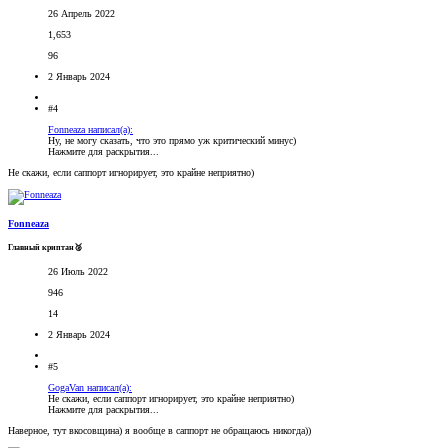
26 Апрель 2022
1,653
96
2 Январь 2024
#4
Fonneaza написал(а):
Ну, не могу сказать, что это прямо уж критический минус)
Нажмите для раскрытия...
Не скажи, если саппорт игнорирует, это крайне неприятно)
Fonneaza
Главный криптан🥈
26 Июль 2022
946
14
2 Январь 2024
#5
GogaVan написал(а):
Не скажи, если саппорт игнорирует, это крайне неприятно)
Нажмите для раскрытия...
Наверное, тут вкосовщина) я вообще в саппорт не обращаюсь никогда))