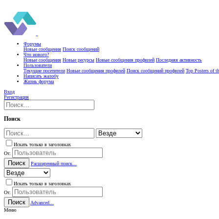
Форумы
Новые сообщения
Поиск сообщений
Что нового?
Новые сообщения
Новые ресурсы
Новые сообщения профилей
Последняя активность
Пользователи
Текущие посетители
Новые сообщения профилей
Поиск сообщений профилей
Top Posters of 
Написать жалобу
Жизнь форума
Вход
Регистрация
Поиск
Искать только в заголовках
От:
Поиск
Расширенный поиск...
Искать только в заголовках
От:
Поиск
Advanced...
Меню