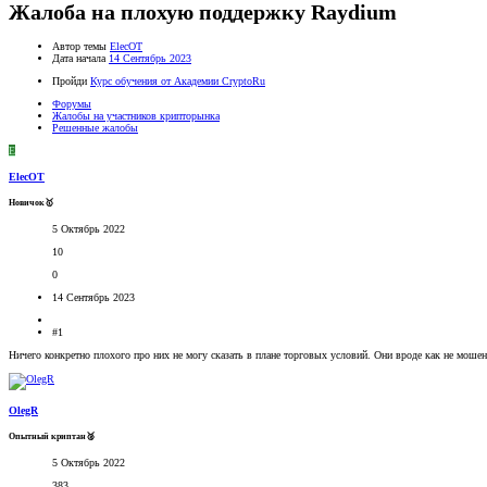
Жалоба на плохую поддержку Raydium
Автор темы
ElecOT
Дата начала
14 Сентябрь 2023
Пройди
Курс обучения от Академии CryptoRu
Форумы
Жалобы на участников крипторынка
Решенные жалобы
E
ElecOT
Новичок🥇
5 Октябрь 2022
10
0
14 Сентябрь 2023
#1
Ничего конкретно плохого про них не могу сказать в плане торговых условий. Они вроде как не мошен
OlegR
Опытный криптан🥈
5 Октябрь 2022
383