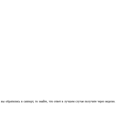
ы обратились в саппорт, то знайте, что ответ в лучшем случае получите через неделю.