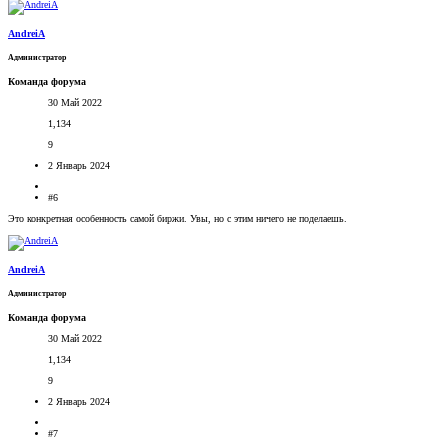
AndreiA
Администратор
Команда форума
30 Май 2022
1,134
9
2 Январь 2024
#6
Это конкретная особенность самой биржи. Увы, но с этим ничего не поделаешь.
AndreiA
Администратор
Команда форума
30 Май 2022
1,134
9
2 Январь 2024
#7