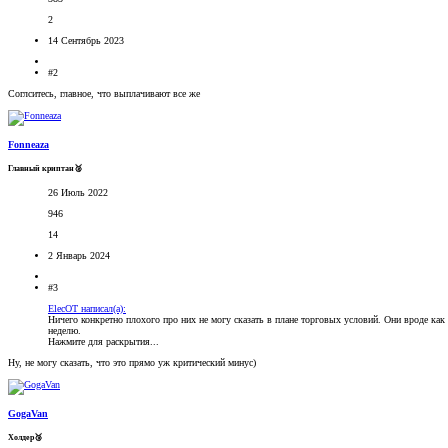
2
14 Сентябрь 2023
#2
Соглситесь, главное, что выплачивают все же
Fonneaza
Главный криптан🥈
26 Июль 2022
946
14
2 Январь 2024
#3
ElecOT написал(а):
Ничего конкретно плохого про них не могу сказать в плане торговых условий. Они вроде как
неделю.
Нажмите для раскрытия...
Ну, не могу сказать, что это прямо уж критический минус)
GogaVan
Холдер🥉