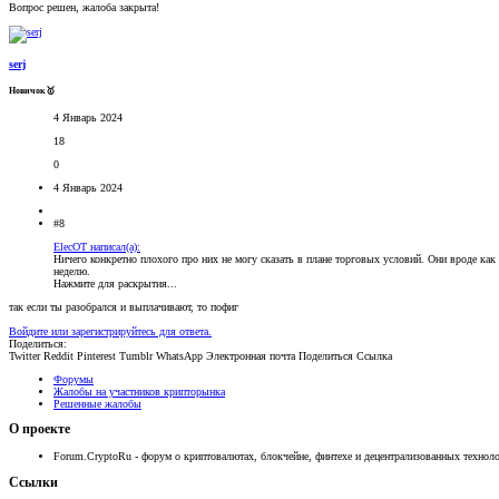
Вопрос решен, жалоба закрыта!
serj
Новичок🥇
4 Январь 2024
18
0
4 Январь 2024
#8
ElecOT написал(а):
Ничего конкретно плохого про них не могу сказать в плане торговых условий. Они вроде как
неделю.
Нажмите для раскрытия...
так если ты разобрался и выплачивают, то пофиг
Войдите или зарегистрируйтесь для ответа.
Поделиться:
Twitter
Reddit
Pinterest
Tumblr
WhatsApp
Электронная почта
Поделиться
Ссылка
Форумы
Жалобы на участников крипторынка
Решенные жалобы
О проекте
Forum.CryptoRu - форум о криптовалютах, блокчейне, финтехе и децентрализованных техноло
Ссылки