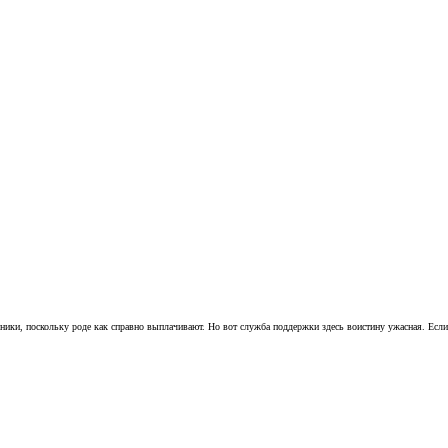
ники, поскольку роде как справно выплачивают. Но вот служба поддержки здесь воистину ужасная. Если в