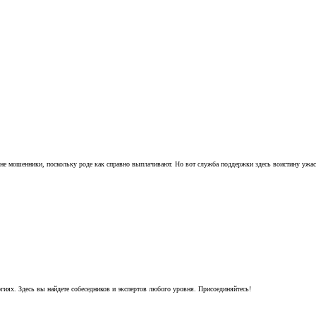
 не мошенники, поскольку роде как справно выплачивают. Но вот служба поддержки здесь воистину ужасна
гиях. Здесь вы найдете собеседников и экспертов любого уровня. Присоединяйтесь!