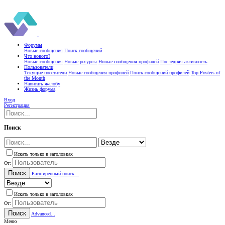
Форумы
Новые сообщения
Поиск сообщений
Что нового?
Новые сообщения
Новые ресурсы
Новые сообщения профилей
Последняя активность
Пользователи
Текущие посетители
Новые сообщения профилей
Поиск сообщений профилей
Top Posters of
the Month
Написать жалобу
Жизнь форума
Вход
Регистрация
Поиск
Искать только в заголовках
От:
Поиск
Расширенный поиск...
Искать только в заголовках
От:
Поиск
Advanced...
Меню