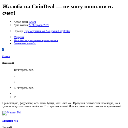
Жалоба на CoinDeal — не могу пополнить
счет!
Автор темы
Gnom
Дата начала
27 Февраль 2023
Пройди
Курс обучения от Академии CryptoRu
Форумы
Жалобы на участников крипторынка
Решенные жалобы
G
Gnom
Новичок🥈
10 Февраль 2023
5
0
27 Февраль 2023
#1
Приветствую, форумчане, есть такой бренд, как CoinDeal. Вроде бы симпатичная площадка, но я
тупо не могу пополнить свой счет. Это признак скама? Или же технические сложности временные?
Максим №1
Холдер🥉