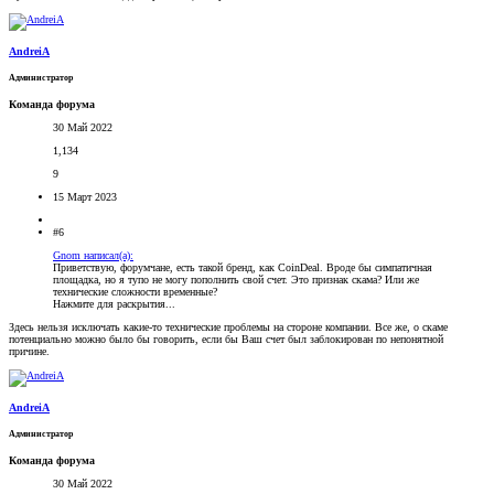
AndreiA
Администратор
Команда форума
30 Май 2022
1,134
9
15 Март 2023
#6
Gnom написал(а):
Приветствую, форумчане, есть такой бренд, как CoinDeal. Вроде бы симпатичная
площадка, но я тупо не могу пополнить свой счет. Это признак скама? Или же
технические сложности временные?
Нажмите для раскрытия...
Здесь нельзя исключать какие-то технические проблемы на стороне компании. Все же, о скаме
потенциально можно было бы говорить, если бы Ваш счет был заблокирован по непонятной
причине.
AndreiA
Администратор
Команда форума
30 Май 2022