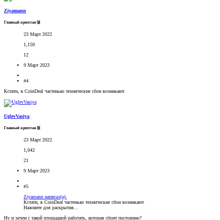
Ziyamann
Главный криптан🥈
23 Март 2022
1,150
12
9 Март 2023
#4
Кстати, в CoinDeal частенько технические сбои возникают
UglevVasiya
Главный криптан🥈
23 Март 2022
1,042
21
9 Март 2023
#5
Ziyamann написал(а):
Кстати, в CoinDeal частенько технические сбои возникают
Нажмите для раскрытия...
Ну и зачем с такой площадкой работать, которая сбоит постоянно?