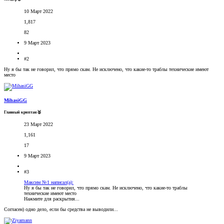
10 Март 2022
1,817
82
9 Март 2023
#2
Ну я бы так не говорил, что прямо скам. Не исключено, что какие-то траблы технические имеют
место
MihasiGG
Главный криптан🥈
23 Март 2022
1,161
17
9 Март 2023
#3
Максим №1 написал(а):
Ну я бы так не говорил, что прямо скам. Не исключено, что какие-то траблы
технические имеют место
Нажмите для раскрытия...
Согласен) одно дело, если бы средства не выводили...