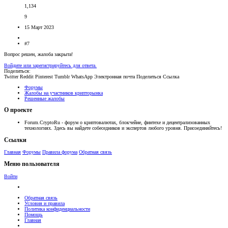
1,134
9
15 Март 2023
#7
Вопрос решен, жалоба закрыта!
Войдите или зарегистрируйтесь для ответа.
Поделиться:
Twitter
Reddit
Pinterest
Tumblr
WhatsApp
Электронная почта
Поделиться
Ссылка
Форумы
Жалобы на участников крипторынка
Решенные жалобы
О проекте
Forum.CryptoRu - форум о криптовалютах, блокчейне, финтехе и децентрализованных
технологиях. Здесь вы найдете собеседников и экспертов любого уровня. Присоединяйтесь!
Ссылки
Главная
Форумы
Правила форума
Обратная связь
Меню пользователя
Войти
Обратная связь
Условия и правила
Политика конфиденциальности
Помощь
Главная