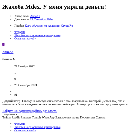
Жалоба Mdex. У меня украли деньги!
Автор темы
AnnaAn
Дата начала
25 Сентябрь 2024
Пройди
Курс обучения от Академии CryptoRu
Форумы
Жалобы на участников крипторынка
Оставить жалобу
A
AnnaAn
Новичок🥉
27 Ноябрь 2022
1
0
25 Сентябрь 2024
#1
Добрый вечер! Никому не советую связываться с этой шарашкиной конторой! Дело в том, что с
моего счета были выведены активы на неизвестный адрес. Брокер просто нагло спер у меня деньги!
Войдите или зарегистрируйтесь для ответа.
Поделиться:
Twitter
Reddit
Pinterest
Tumblr
WhatsApp
Электронная почта
Поделиться
Ссылка
Форумы
Жалобы на участников крипторынка
Оставить жалобу