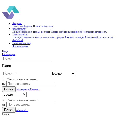
Форумы
Новые сообщения
Поиск сообщений
Что нового?
Новые сообщения
Новые ресурсы
Новые сообщения профилей
Последняя активность
Пользователи
Текущие посетители
Новые сообщения профилей
Поиск сообщений профилей
Top Posters of
the Month
Написать жалобу
Жизнь форума
Вход
Регистрация
Поиск
Искать только в заголовках
От:
Поиск
Расширенный поиск...
Искать только в заголовках
От:
Поиск
Advanced...
Меню