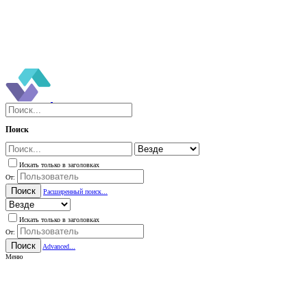
Поиск
Искать только в заголовках
От:
Поиск
Расширенный поиск...
Искать только в заголовках
От:
Поиск
Advanced...
Меню