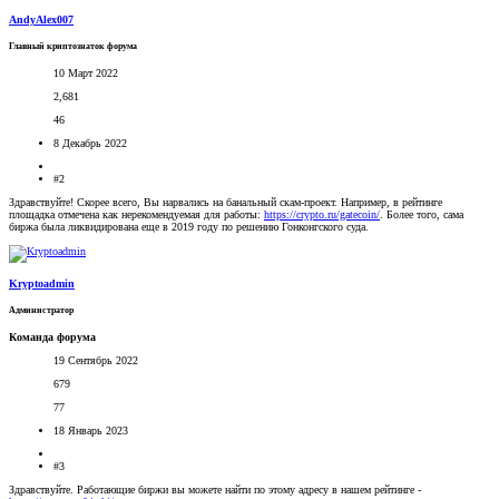
AndyAlex007
Главный криптознаток форума
10 Март 2022
2,681
46
8 Декабрь 2022
#2
Здравствуйте! Скорее всего, Вы нарвались на банальный скам-проект. Например, в рейтинге
площадка отмечена как нерекомендуемая для работы:
https://crypto.ru/gatecoin/
. Более того, сама
биржа была ликвидирована еще в 2019 году по решению Гонконгского суда.
Kryptoadmin
Администратор
Команда форума
19 Сентябрь 2022
679
77
18 Январь 2023
#3
Здравствуйте. Работающие биржи вы можете найти по этому адресу в нашем рейтинге -