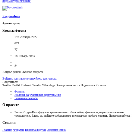
https://crypto.ru/birzhi/
.
Kryptoadmin
Администратор
Команда форума
19 Сентябрь 2022
679
77
18 Январь 2023
#4
Вопрос решен. Жалоба закрыта.
Войдите или зарегистрируйтесь для ответа.
Поделиться:
Twitter
Reddit
Pinterest
Tumblr
WhatsApp
Электронная почта
Поделиться
Ссылка
Форумы
Жалобы на участников крипторынка
Решенные жалобы
О проекте
Forum.CryptoRu - форум о криптовалютах, блокчейне, финтехе и децентрализованных
технологиях. Здесь вы найдете собеседников и экспертов любого уровня. Присоединяйтесь!
Ссылки
Главная
Форумы
Правила форума
Обратная связь