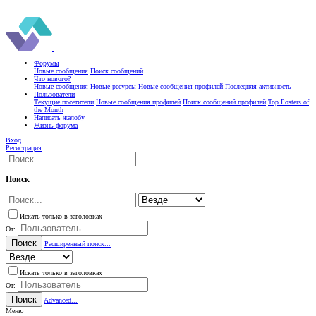
Форумы
Новые сообщения
Поиск сообщений
Что нового?
Новые сообщения
Новые ресурсы
Новые сообщения профилей
Последняя активность
Пользователи
Текущие посетители
Новые сообщения профилей
Поиск сообщений профилей
Top Posters of
the Month
Написать жалобу
Жизнь форума
Вход
Регистрация
Поиск
Искать только в заголовках
От:
Поиск
Расширенный поиск...
Искать только в заголовках
От:
Поиск
Advanced...
Меню