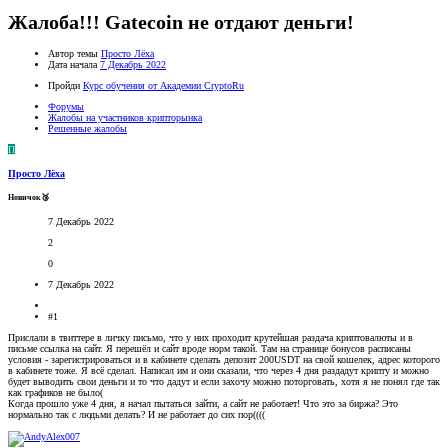
Жалоба!!! Gatecoin не отдают деньги!
Автор темы
Просто Лёха
Дата начала
7 Декабрь 2022
Пройди
Курс обучения от Академии CryptoRu
Форумы
Жалобы на участников крипторынка
Решенные жалобы
П
Просто Лёха
Новичок🥉
7 Декабрь 2022
2
0
7 Декабрь 2022
#1
Прислали в твиттере в личку письмо, что у них проходит крутейшая раздача криптовалюты и в
письме ссылка на сайт. Я перешёл и сайт вроде норм такой. Там на странице бонусов расписаны
условия - зарегистрироваться и в кабинете сделать депозит 200USDT на свой кошелек, адрес которого
в кабинете тоже. Я всё сделал. Написал им и они сказали, что через 4 дня раздадут крипту и можно
будет выводить свои деньги и то что дадут и если захочу можно поторговать, хотя я не понял где так
как графиков не было(
Когда прошло уже 4 дня, я начал пытаться зайти, а сайт не работает! Что это за биржа? Это
нормально так с людьми делать? И не работает до сих пор((((