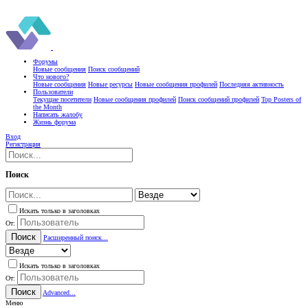
Форумы
Новые сообщения
Поиск сообщений
Что нового?
Новые сообщения
Новые ресурсы
Новые сообщения профилей
Последняя активность
Пользователи
Текущие посетители
Новые сообщения профилей
Поиск сообщений профилей
Top Posters of
the Month
Написать жалобу
Жизнь форума
Вход
Регистрация
Поиск
Искать только в заголовках
От:
Поиск
Расширенный поиск...
Искать только в заголовках
От:
Поиск
Advanced...
Меню