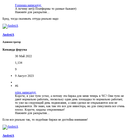
Fonneaza написал(а):
А почему нет)) Платформы то разные бывают)
Нажмите для раскрытия...
Бред, тогда сваливать оттуда реально надо
AndreiA
Администратор
Команда форума
30 Май 2022
1,134
9
9 Август 2023
#6
rolex написал(а):
Короче, я уже тупо устал, а потому эта биржа для меня теперь в ЧС! Они тупо не
дают нормально работать, поскольку один день площадка то нормально работает,
то уже на следующий день подвисания, а сами сделки не открываются или не
закрываются. Не знаю, как там это все для инвестора, но для спекулянта все очень
плохо. Короче, кидалы откровенные!
Нажмите для раскрытия...
Если все реально так, то подобная биржи не достойна внимания!
AndreiA