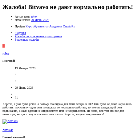
Жалоба! Bitvavo не дают нормально работать!
Автор темы
rolex
Дата начала
29 Июнь 2023
Пройди
Курс обучения от Академии CryptoRu
Форумы
Жалобы на участников крипторынка
Решенные жалобы
R
rolex
Новичок🥉
19 Январь 2023
4
0
29 Июнь 2023
#1
Короче, я уже тупо устал, а потому эта биржа для меня теперь в ЧС! Они тупо не дают нормально
работать, поскольку один день площадка то нормально работает, то уже на следующий день
подвисания, а сами сделки не открываются или не закрываются. Не знаю, как там это все для
инвестора, но для спекулянта все очень плохо. Короче, кидалы откровенные!
Novikas
Главный криптан🥈