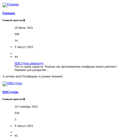
Fonneaza
Главный криптан🥈
26 Июль 2022
946
14
9 Август 2023
#4
Hi$Crypton написал(а):
Что то хрень какая-то. Реально так проблематично платформа может работать?
Нажмите для раскрытия...
А почему нет)) Платформы то разные бывают)
Hi$Crypton
Главный криптан🥉
16 Сентябрь 2022
618
3
9 Август 2023
#5