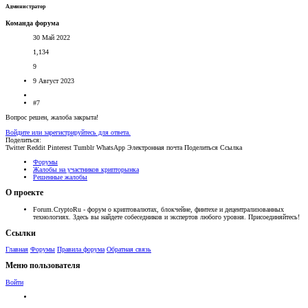
Администратор
Команда форума
30 Май 2022
1,134
9
9 Август 2023
#7
Вопрос решен, жалоба закрыта!
Войдите или зарегистрируйтесь для ответа.
Поделиться:
Twitter
Reddit
Pinterest
Tumblr
WhatsApp
Электронная почта
Поделиться
Ссылка
Форумы
Жалобы на участников крипторынка
Решенные жалобы
О проекте
Forum.CryptoRu - форум о криптовалютах, блокчейне, финтехе и децентрализованных
технологиях. Здесь вы найдете собеседников и экспертов любого уровня. Присоединяйтесь!
Ссылки
Главная
Форумы
Правила форума
Обратная связь
Меню пользователя
Войти