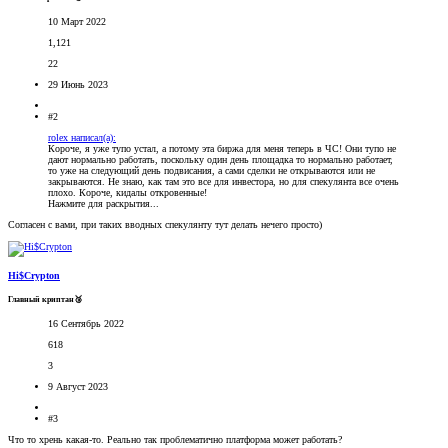
10 Март 2022
1,121
22
29 Июнь 2023
#2
rolex написал(а):
Короче, я уже тупо устал, а потому эта биржа для меня теперь в ЧС! Они тупо не
дают нормально работать, поскольку один день площадка то нормально работает,
то уже на следующий день подвисания, а сами сделки не открываются или не
закрываются. Не знаю, как там это все для инвестора, но для спекулянта все очень
плохо. Короче, кидалы откровенные!
Нажмите для раскрытия...
Согласен с вами, при таких вводных спекулянту тут делать нечего просто)
Hi$Crypton
Главный криптан🥉
16 Сентябрь 2022
618
3
9 Август 2023
#3
Что то хрень какая-то. Реально так проблематично платформа может работать?