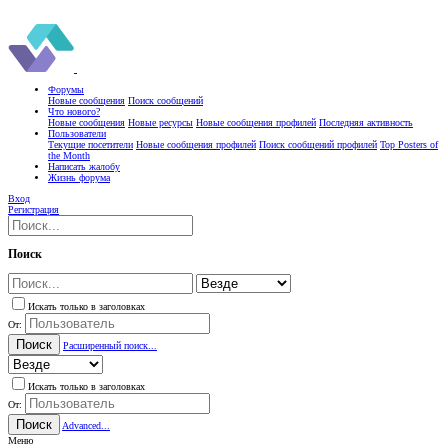
Форумы
Новые сообщения
Поиск сообщений
Что нового?
Новые сообщения
Новые ресурсы
Новые сообщения профилей
Последняя активность
Пользователи
Текущие посетители
Новые сообщения профилей
Поиск сообщений профилей
Top Posters of
the Month
Написать жалобу
Жизнь форума
Вход
Регистрация
Поиск
Искать только в заголовках
От:
Поиск
Расширенный поиск...
Искать только в заголовках
От:
Поиск
Advanced...
Меню