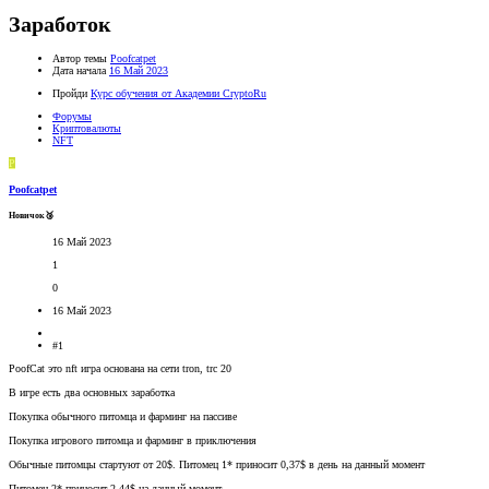
Заработок
Автор темы
Poofcatpet
Дата начала
16 Май 2023
Пройди
Курс обучения от Академии CryptoRu
Форумы
Криптовалюты
NFT
P
Poofcatpet
Новичок🥉
16 Май 2023
1
0
16 Май 2023
#1
PoofCat это nft игра основана на сети tron, trc 20
В игре есть два основных заработка
Покупка обычного питомца и фарминг на пассиве
Покупка игрового питомца и фарминг в приключения
Обычные питомцы стартуют от 20$. Питомец 1* приносит 0,37$ в день на данный момент
Питомец 2* приносит 2,44$ на данный момент