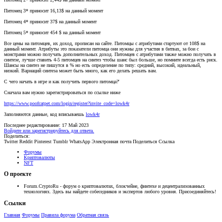
Питомец 3* приносит 16,13$ на данный момент
Питомец 4* приносит 37$ на данный момент
Питомец 5* приносит 454 $ на данный момент
Все цены на питомцев, их доход, прописан на сайте. Питомцы с атрибутами стартуют от 108$ на
данный момент. Атрибуты это показатели питомца они нужны для участия в битвах, за бои с
монстрами можно получать дополнительных доход. Питомцев с атрибутами также можно получать в
синтезе, лучше ставить 4-5 питомцев на синтез чтобы шанс был больше, но помните всегда есть риск.
Шансы на синтез не пишутся в % но есть определение по типу: средний, высокий, идеальный,
низкий. Вариаций синтеза может быть много, как его делать решать вам.
С чего начать в игре и как получить первого питомца?'
Сначала вам нужно зарегистрироваться по ссылке ниже
https://www.poofcatpet.com/login/register?invite_code=lowk4r
Заполняются данные, код вписываешь
lowk4r
Последнее редактирование:
17 Май 2023
Войдите или зарегистрируйтесь для ответа.
Поделиться:
Twitter
Reddit
Pinterest
Tumblr
WhatsApp
Электронная почта
Поделиться
Ссылка
Форумы
Криптовалюты
NFT
О проекте
Forum.CryptoRu - форум о криптовалютах, блокчейне, финтехе и децентрализованных
технологиях. Здесь вы найдете собеседников и экспертов любого уровня. Присоединяйтесь!
Ссылки
Главная
Форумы
Правила форума
Обратная связь