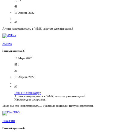
1,377
41
13 Апрель 2022
#6
А типа конвертировать в WMZ, а потом уже выводить?
AVEris
Главный криптан🥉
10 Март 2022
851
26
13 Апрель 2022
#7
DimiTRO написал(а):
А типа конвертировать в WMZ, а потом уже выводить?
Нажмите для раскрытия...
Было бы что конвертировать... Рублевые кошельки наглухо отвалились
DimiTRO
Главный криптан🥇