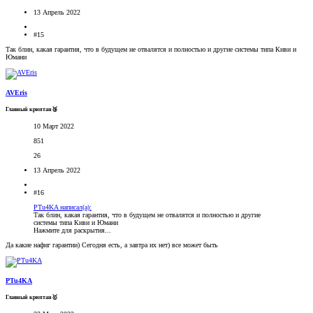
13 Апрель 2022
#15
Так блин, какая гарантия, что в будущем не отвалятся и полностью и другие системы типа Киви и
Юмани
AVEris
Главный криптан🥉
10 Март 2022
851
26
13 Апрель 2022
#16
PTu4KA написал(а):
Так блин, какая гарантия, что в будущем не отвалятся и полностью и другие
системы типа Киви и Юмани
Нажмите для раскрытия...
Да какие нафиг гарантии) Сегодня есть, а завтра их нет) все может быть
PTu4KA
Главный криптан🥇