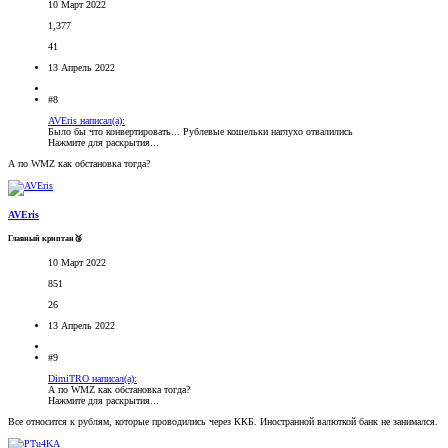
10 Март 2022
1,377
41
13 Апрель 2022
#8
AVEris написал(а):
Было бы что конвертировать... Рублевые кошельки наглухо отвалились
Нажмите для раскрытия...
А по WMZ как обстановка тогда?
AVEris
Главный криптан🥉
10 Март 2022
851
26
13 Апрель 2022
#9
DimiTRO написал(а):
А по WMZ как обстановка тогда?
Нажмите для раскрытия...
Все относится к рублям, которые проводились через ККБ. Иностранной валюткой банк не занимался.