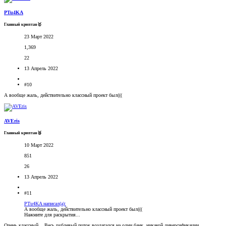
PTu4KA
Главный криптан🥇
23 Март 2022
1,369
22
13 Апрель 2022
#10
А вообще жаль, действительно классный проект был(((
AVEris
Главный криптан🥉
10 Март 2022
851
26
13 Апрель 2022
#11
PTu4KA написал(а):
А вообще жаль, действительно классный проект был(((
Нажмите для раскрытия...
Очень классный... Весь рублевый поток возлагался на одни банк, никакой диверсификации