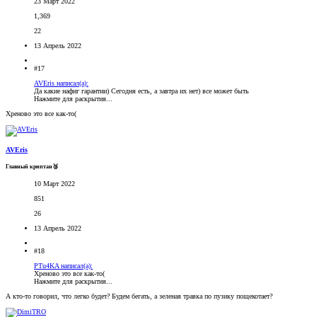
23 Март 2022
1,369
22
13 Апрель 2022
#17
AVEris написал(а):
Да какие нафиг гарантии) Сегодня есть, а завтра их нет) все может быть
Нажмите для раскрытия...
Хреново это все как-то(
AVEris
Главный криптан🥉
10 Март 2022
851
26
13 Апрель 2022
#18
PTu4KA написал(а):
Хреново это все как-то(
Нажмите для раскрытия...
А кто-то говорил, что легко будет? Будем бегать, а зеленая травка по пузику пощекотает?