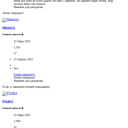
Меня вот тоже не особо радует эта тема с запретом. Но давайте будем честно, ведь
сколько бабла там отмыли
Нажмите для раскрытия...
Лично отмывали?
MihasiGG
Главный криптан🥈
23 Март 2022
1,161
17
13 Апрель 2022
#14
Fordin написал(а):
Лично отмывали?
Нажмите для раскрытия...
Та не, я законопослушный гражданин))
PTu4KA
Главный криптан🥇
23 Март 2022
1,369
22