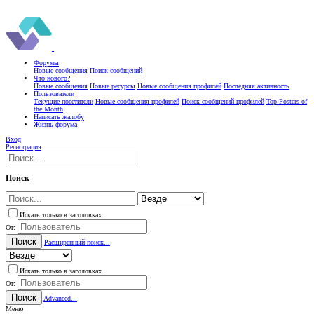
Форумы
Новые сообщения
Поиск сообщений
Что нового?
Новые сообщения
Новые ресурсы
Новые сообщения профилей
Последняя активность
Пользователи
Текущие посетители
Новые сообщения профилей
Поиск сообщений профилей
Top Posters of
the Month
Написать жалобу
Жизнь форума
Вход
Регистрация
Поиск
Искать только в заголовках
От:
Поиск
Расширенный поиск...
Искать только в заголовках
От:
Поиск
Advanced...
Меню