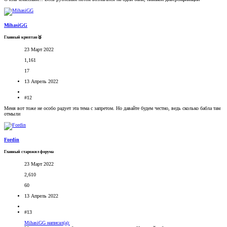
MihasiGG
Главный криптан🥈
23 Март 2022
1,161
17
13 Апрель 2022
#12
Меня вот тоже не особо радует эта тема с запретом. Но давайте будем честно, ведь сколько бабла там
отмыли
Fordin
Главный старожил форума
23 Март 2022
2,610
60
13 Апрель 2022
#13
MihasiGG написал(а):