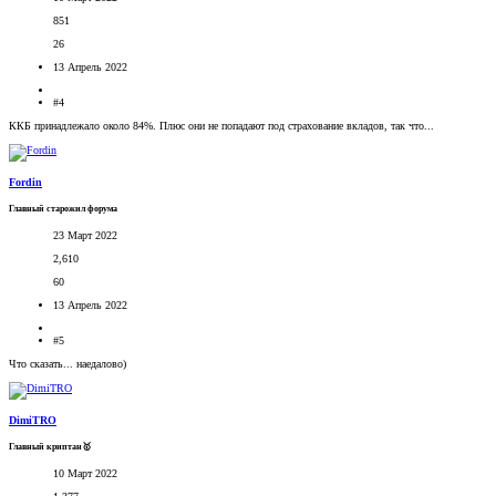
851
26
13 Апрель 2022
#4
ККБ принадлежало около 84%. Плюс они не попадают под страхование вкладов, так что...
Fordin
Главный старожил форума
23 Март 2022
2,610
60
13 Апрель 2022
#5
Что сказать... наедалово)
DimiTRO
Главный криптан🥇
10 Март 2022