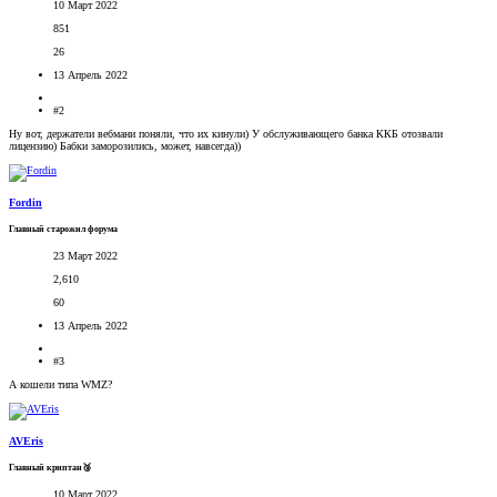
10 Март 2022
851
26
13 Апрель 2022
#2
Ну вот, держатели вебмани поняли, что их кинули) У обслуживающего банка ККБ отозвали
лицензию) Бабки заморозились, может, навсегда))
Fordin
Главный старожил форума
23 Март 2022
2,610
60
13 Апрель 2022
#3
А кошели типа WMZ?
AVEris
Главный криптан🥉
10 Март 2022