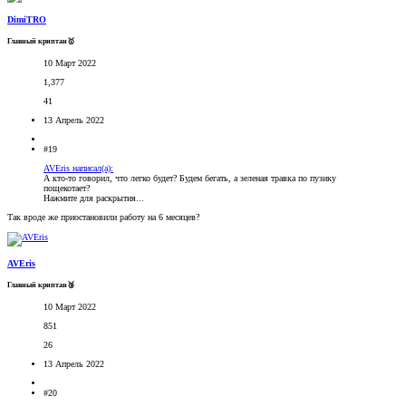
DimiTRO
Главный криптан🥇
10 Март 2022
1,377
41
13 Апрель 2022
#19
AVEris написал(а):
А кто-то говорил, что легко будет? Будем бегать, а зеленая травка по пузику
пощекотает?
Нажмите для раскрытия...
Так вроде же приостановили работу на 6 месяцев?
AVEris
Главный криптан🥉
10 Март 2022
851
26
13 Апрель 2022
#20