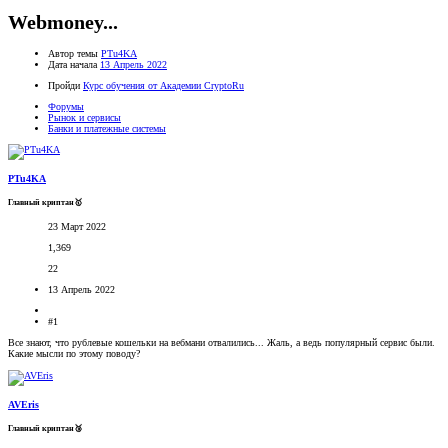
Webmoney...
Автор темы
PTu4KA
Дата начала
13 Апрель 2022
Пройди
Курс обучения от Академии CryptoRu
Форумы
Рынок и сервисы
Банки и платежные системы
PTu4KA
Главный криптан🥇
23 Март 2022
1,369
22
13 Апрель 2022
#1
Все знают, что рублевые кошельки на вебмани отвалились... Жаль, а ведь популярный сервис были.
Какие мысли по этому поводу?
AVEris
Главный криптан🥉