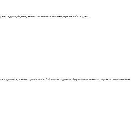
му на следующий день, значит ты можешь неплохо держать себя в руках.
ешгь и думаешь, а может третья зайдет? И вместо отдыха и обдумывания ошибок, идешь и снова входишь 