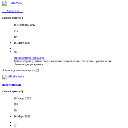
___AnDrOiD___
Главный криптан🥉
16 Сентябрь 2022
545
10
16 Март 2023
#6
milforkunitsyn написал(а):
Хотеть забрать у рынка свое в короткие сроки и начать это делать - разные вещи.
Нажмите для раскрытия...
А если в длительные сроки?)))
milforkunitsyn
Главный криптан🥉
26 Июль 2022
852
30
16 Март 2023
#7