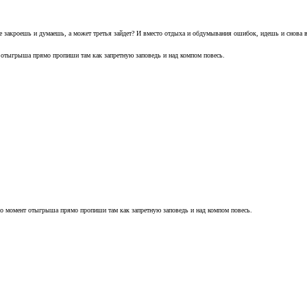
тке закроешь и думаешь, а может третья зайдет? И вместо отдыха и обдумывания ошибок, идешь и снова 
 отыгрыша прямо пропиши там как запретную заповедь и над компом повесь.
но момент отыгрыша прямо пропиши там как запретную заповедь и над компом повесь.