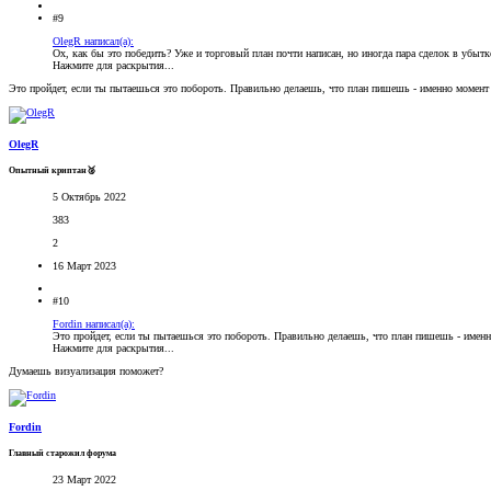
#9
OlegR написал(а):
Ох, как бы это победить? Уже и торговый план почти написан, но иногда пара сделок в убы
Нажмите для раскрытия...
Это пройдет, если ты пытаешься это побороть. Правильно делаешь, что план пишешь - именно момент
OlegR
Опытный криптан🥈
5 Октябрь 2022
383
2
16 Март 2023
#10
Fordin написал(а):
Это пройдет, если ты пытаешься это побороть. Правильно делаешь, что план пишешь - имен
Нажмите для раскрытия...
Думаешь визуализация поможет?
Fordin
Главный старожил форума
23 Март 2022