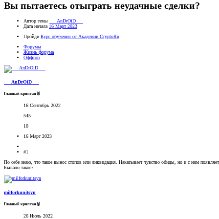
Вы пытаетесь отыграть неудачные сделки?
Автор темы
___AnDrOiD___
Дата начала
16 Март 2023
Пройди
Курс обучения от Академии CryptoRu
Форумы
Жизнь форума
Оффтоп
___AnDrOiD___
Главный криптан🥉
16 Сентябрь 2022
545
10
16 Март 2023
#1
По себе знаю, что такое вынос стопов или ликвидация. Накатывает чувство обиды, но и с ним появляе
Бывало такое?
milforkunitsyn
Главный криптан🥉
26 Июль 2022