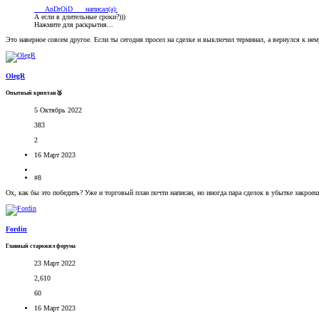
___AnDrOiD___ написал(а):
А если в длительные сроки?)))
Нажмите для раскрытия...
Это наверное совсем другое. Если ты сегодня просел на сделке и выключил терминал, а вернулся к не
OlegR
Опытный криптан🥈
5 Октябрь 2022
383
2
16 Март 2023
#8
Ох, как бы это победить? Уже и торговый план почти написан, но иногда пара сделок в убытке закро
Fordin
Главный старожил форума
23 Март 2022
2,610
60
16 Март 2023