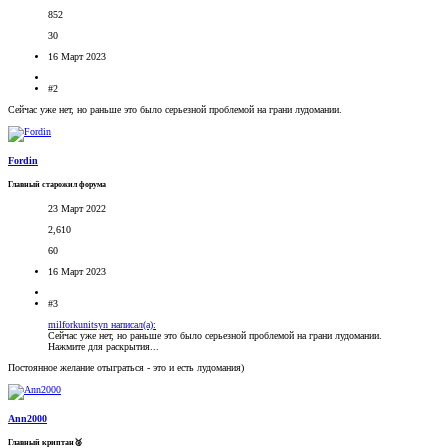
852
30
16 Март 2023
#2
Сейчас уже нет, но раньше это было серьезной проблемой на грани лудомании.
Fordin
Главный старожил форума
23 Март 2022
2,610
60
16 Март 2023
#3
milforkunitsyn написал(а):
Сейчас уже нет, но раньше это было серьезной проблемой на грани лудомании.
Нажмите для раскрытия...
Постоянное желание отыграться - это и есть лудомания)
Ann2000
Главный криптан🥈