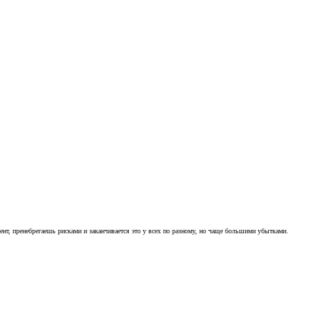
ент, пренебрегаешь рисками и заканчивается это у всех по разному, но чаще большими убытками.