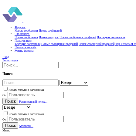
Форумы
Новые сообщения
Поиск сообщений
Что нового?
Новые сообщения
Новые ресурсы
Новые сообщения профилей
Последняя активность
Пользователи
Текущие посетители
Новые сообщения профилей
Поиск сообщений профилей
Top Posters of 
Написать жалобу
Жизнь форума
Вход
Регистрация
Поиск
Искать только в заголовках
От:
Поиск
Расширенный поиск...
Искать только в заголовках
От:
Поиск
Advanced...
Меню