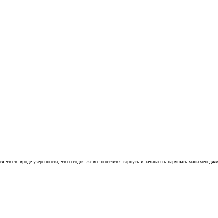
тся что то вроде уверенности, что сегодня же все получится вернуть и начинаешь нарушать мани-менеджм