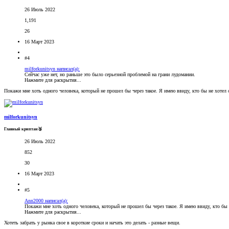
26 Июль 2022
1,191
26
16 Март 2023
#4
milforkunitsyn написал(а):
Сейчас уже нет, но раньше это было серьезной проблемой на грани лудомании.
Нажмите для раскрытия...
Покажи мне хоть одного человека, который не прошел бы через такое. Я имею ввиду, кто бы не хотел 
milforkunitsyn
Главный криптан🥉
26 Июль 2022
852
30
16 Март 2023
#5
Ann2000 написал(а):
Покажи мне хоть одного человека, который не прошел бы через такое. Я имею ввиду, кто бы 
Нажмите для раскрытия...
Хотеть забрать у рынка свое в короткие сроки и начать это делать - разные вещи.