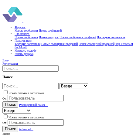
Форумы
Новые сообщения
Поиск сообщений
Что нового?
Новые сообщения
Новые ресурсы
Новые сообщения профилей
Последняя активность
Пользователи
Текущие посетители
Новые сообщения профилей
Поиск сообщений профилей
Top Posters of
the Month
Написать жалобу
Жизнь форума
Вход
Регистрация
Поиск
Искать только в заголовках
От:
Поиск
Расширенный поиск...
Искать только в заголовках
От:
Поиск
Advanced...
Меню