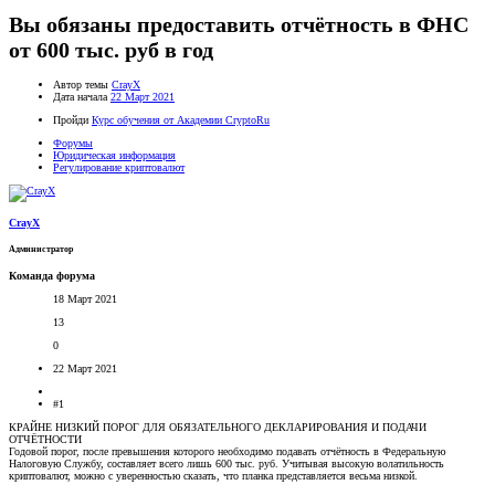
Вы обязаны предоставить отчётность в ФНС
от 600 тыс. руб в год
Автор темы
CrayX
Дата начала
22 Март 2021
Пройди
Курс обучения от Академии CryptoRu
Форумы
Юридическая информация
Регулирование криптовалют
CrayX
Администратор
Команда форума
18 Март 2021
13
0
22 Март 2021
#1
КРАЙНЕ НИЗКИЙ ПОРОГ ДЛЯ ОБЯЗАТЕЛЬНОГО ДЕКЛАРИРОВАНИЯ И ПОДАЧИ
ОТЧЁТНОСТИ
Годовой порог, после превышения которого необходимо подавать отчётность в Федеральную
Налоговую Службу, составляет всего лишь 600 тыс. руб. Учитывая высокую волатильность
криптовалют, можно с уверенностью сказать, что планка представляется весьма низкой.