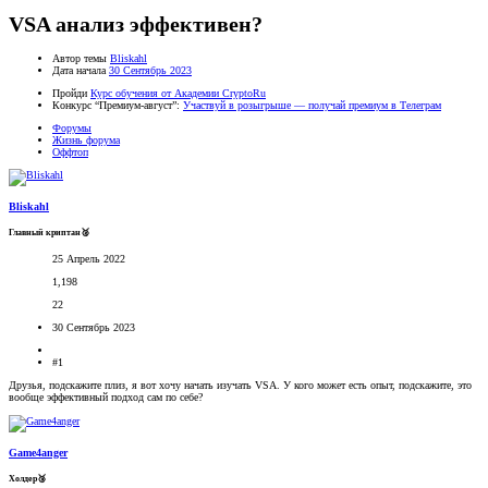
VSA анализ эффективен?
Автор темы
Bliskahl
Дата начала
30 Сентябрь 2023
Пройди
Курс обучения от Академии CryptoRu
Конкурс “Премиум-август”:
Участвуй в розыгрыше — получай премиум в Телеграм
Форумы
Жизнь форума
Оффтоп
Bliskahl
Главный криптан🥈
25 Апрель 2022
1,198
22
30 Сентябрь 2023
#1
Друзья, подскажите плиз, я вот хочу начать изучать VSA. У кого может есть опыт, подскажите, это
вообще эффективный подход сам по себе?
Game4anger
Холдер🥉