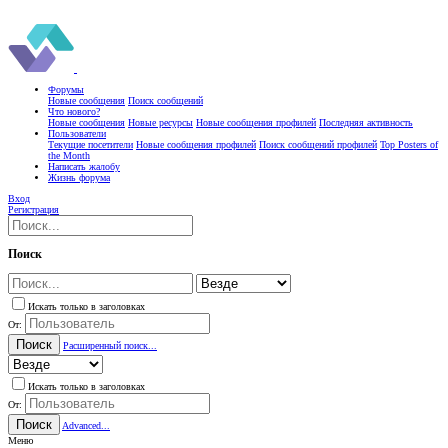
Форумы
Новые сообщения
Поиск сообщений
Что нового?
Новые сообщения
Новые ресурсы
Новые сообщения профилей
Последняя активность
Пользователи
Текущие посетители
Новые сообщения профилей
Поиск сообщений профилей
Top Posters of
the Month
Написать жалобу
Жизнь форума
Вход
Регистрация
Поиск
Искать только в заголовках
От:
Поиск
Расширенный поиск...
Искать только в заголовках
От:
Поиск
Advanced...
Меню