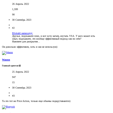
26 Апрель 2022
1,599
90
30 Сентябрь 2023
#2
Bliskahl написал(а):
Друзья, подскажите плиз, я вот хочу начать изучать VSA. У кого может есть
опыт, подскажите, это вообще эффективный подход сам по себе?
Нажмите для раскрытия...
Он довольно эффективен, хоть и сам не использую)
Waunn
Главный криптан🥈
25 Апрель 2022
947
15
30 Сентябрь 2023
#3
Та это тот же Price Action, только еще объемы подкручиваются)