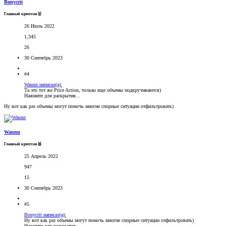
Bonycrit
Главный криптан🥇
26 Июль 2022
1,345
26
30 Сентябрь 2023
#4
Waunn написал(а):
Та это тот же Price Action, только еще объемы подкручиваются)
Нажмите для раскрытия...
Ну вот как раз объемы могут помочь многие спорные ситуации отфильтровать)
Waunn
Главный криптан🥈
25 Апрель 2022
947
15
30 Сентябрь 2023
#5
Bonycrit написал(а):
Ну вот как раз объемы могут помочь многие спорные ситуации отфильтровать)
Нажмите для раскрытия...