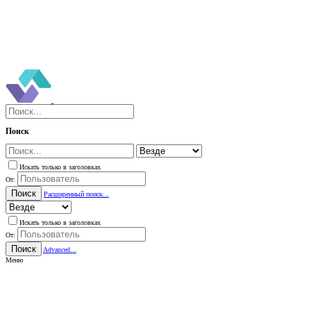
Поиск
Искать только в заголовках
От:
Поиск
Расширенный поиск...
Искать только в заголовках
От:
Поиск
Advanced...
Меню