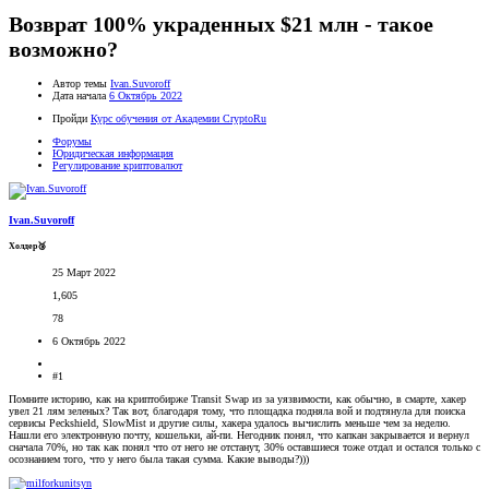
Возврат 100% украденных $21 млн - такое
возможно?
Автор темы
Ivan.Suvoroff
Дата начала
6 Октябрь 2022
Пройди
Курс обучения от Академии CryptoRu
Форумы
Юридическая информация
Регулирование криптовалют
Ivan.Suvoroff
Холдер🥉
25 Март 2022
1,605
78
6 Октябрь 2022
#1
Помните историю, как на криптобирже Transit Swap из за уязвимости, как обычно, в смарте, хакер
увел 21 лям зеленых? Так вот, благодаря тому, что площадка подняла вой и подтянула для поиска
сервисы Peckshield, SlowMist и другие силы, хакера удалось вычислить меньше чем за неделю.
Нашли его электронную почту, кошельки, ай-пи. Негодник понял, что капкан закрывается и вернул
сначала 70%, но так как понял что от него не отстанут, 30% оставшиеся тоже отдал и остался только с
осознанием того, что у него была такая сумма. Какие выводы?)))