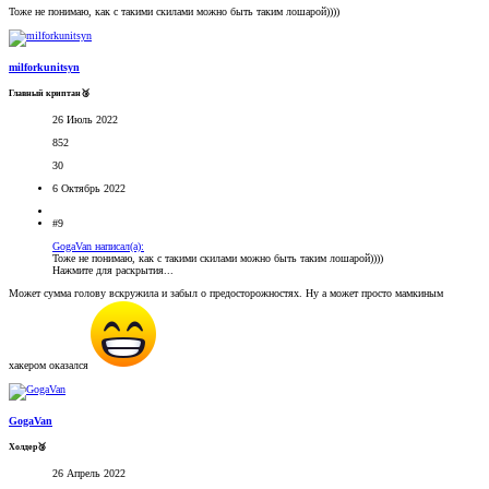
Тоже не понимаю, как с такими скилами можно быть таким лошарой))))
milforkunitsyn
Главный криптан🥉
26 Июль 2022
852
30
6 Октябрь 2022
#9
GogaVan написал(а):
Тоже не понимаю, как с такими скилами можно быть таким лошарой))))
Нажмите для раскрытия...
Может сумма голову вскружила и забыл о предосторожностях. Ну а может просто мамкиным
хакером оказался
GogaVan
Холдер🥉
26 Апрель 2022