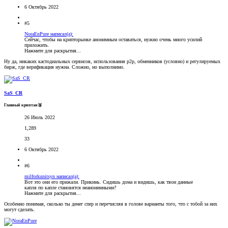
6 Октябрь 2022
#5
NoraEnPure написал(а):
Сейчас, чтобы на крипторынке анонимным оставаться, нужно очень много усилий
приложить.
Нажмите для раскрытия...
Ну да, никаких кастодиальных сервисов, использования p2p, обменников (условно) и регулируемых
бирж, где верификация нужна. Сложно, но выполнимо.
SaS_CR
Главный криптан🥈
26 Июль 2022
1,289
33
6 Октябрь 2022
#6
milforkunitsyn написал(а):
Вот это они его прижали. Прикинь. Сидишь дома и видишь, как твои данные
капля по капле становятся неанонимными?
Нажмите для раскрытия...
Особенно понимая, сколько ты денег спер и перечисляя в голове варианты того, что с тобой за них
могут сделать.