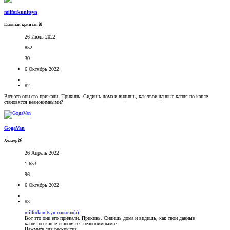
milforkunitsyn
Главный криптан🥉
26 Июль 2022
852
30
6 Октябрь 2022
#2
Вот это они его прижали. Прикинь. Сидишь дома и видишь, как твои данные капля по капле
становятся неанонимными?
GogaVan
Холдер🥉
26 Апрель 2022
1,653
96
6 Октябрь 2022
#3
milforkunitsyn написал(а):
Вот это они его прижали. Прикинь. Сидишь дома и видишь, как твои данные
капля по капле становятся неанонимными?
Нажмите для раскрытия...