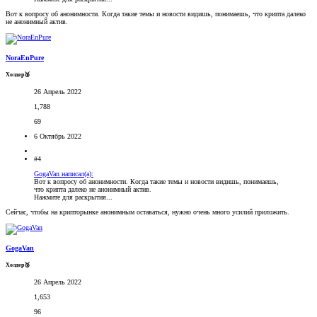
Вот к вопросу об анонимности. Когда такие темы и новости видишь, понимаешь, что крипта далеко
не анонимный актив.
NoraEnPure
Холдер🥉
26 Апрель 2022
1,788
69
6 Октябрь 2022
#4
GogaVan написал(а):
Вот к вопросу об анонимности. Когда такие темы и новости видишь, понимаешь,
что крипта далеко не анонимный актив.
Нажмите для раскрытия...
Сейчас, чтобы на крипторынке анонимным оставаться, нужно очень много усилий приложить.
GogaVan
Холдер🥉
26 Апрель 2022
1,653
96