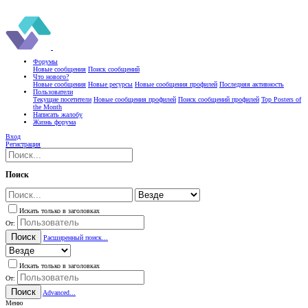
Форумы
Новые сообщения
Поиск сообщений
Что нового?
Новые сообщения
Новые ресурсы
Новые сообщения профилей
Последняя активность
Пользователи
Текущие посетители
Новые сообщения профилей
Поиск сообщений профилей
Top Posters of
the Month
Написать жалобу
Жизнь форума
Вход
Регистрация
Поиск
Искать только в заголовках
От:
Поиск
Расширенный поиск...
Искать только в заголовках
От:
Поиск
Advanced...
Меню