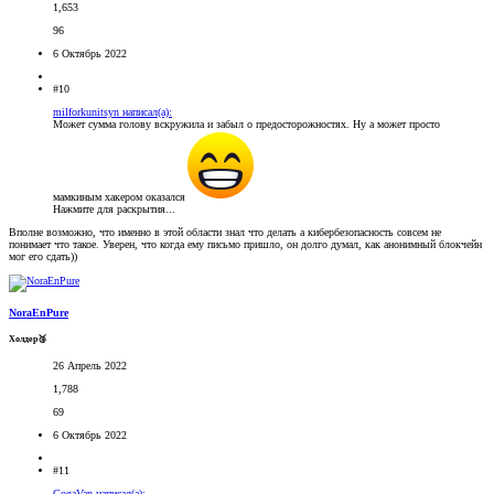
1,653
96
6 Октябрь 2022
#10
milforkunitsyn написал(а):
Может сумма голову вскружила и забыл о предосторожностях. Ну а может просто
мамкиным хакером оказался
Нажмите для раскрытия...
Вполне возможно, что именно в этой области знал что делать а кибербезопасность совсем не
понимает что такое. Уверен, что когда ему письмо пришло, он долго думал, как анонимный блокчейн
мог его сдать))
NoraEnPure
Холдер🥉
26 Апрель 2022
1,788
69
6 Октябрь 2022
#11
GogaVan написал(а):