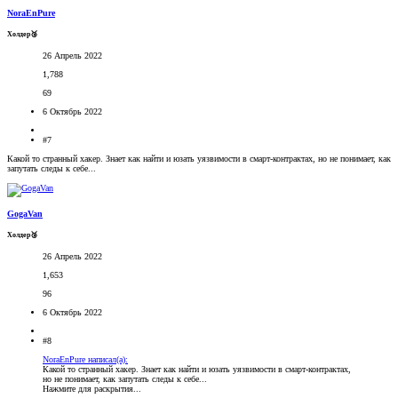
NoraEnPure
Холдер🥉
26 Апрель 2022
1,788
69
6 Октябрь 2022
#7
Какой то странный хакер. Знает как найти и юзать уязвимости в смарт-контрактах, но не понимает, как
запутать следы к себе...
GogaVan
Холдер🥉
26 Апрель 2022
1,653
96
6 Октябрь 2022
#8
NoraEnPure написал(а):
Какой то странный хакер. Знает как найти и юзать уязвимости в смарт-контрактах,
но не понимает, как запутать следы к себе...
Нажмите для раскрытия...