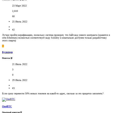
23 Март 2022
2,610
60
25 Июль 2022
#2
Лучше пройти верификацию, поскольку система проверит, что байт-код умного контракта (хранится в
сети Ethereum) полностью соответствует коду Solidity и изначально доступен только разработчику
этого смарта)
К
Кузнецов
Новичок🥉
21 Июль 2022
3
0
29 Июль 2022
#3
Если сразу перевести 50% новых токенов на какой-то адрес, сколько за это придется заплатить?
OneBTC
Опытный криптан🥇