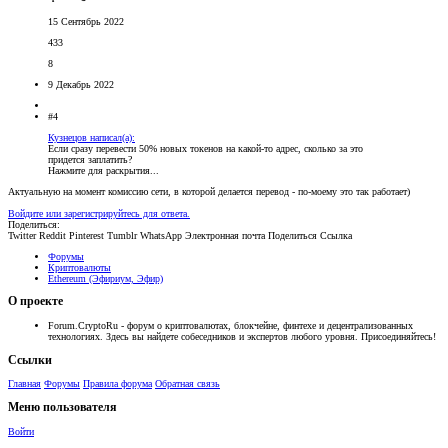
15 Сентябрь 2022
433
8
9 Декабрь 2022
#4
Кузнецов написал(а):
Если сразу перевести 50% новых токенов на какой-то адрес, сколько за это
придется заплатить?
Нажмите для раскрытия...
Актуальную на момент комиссию сети, в которой делается перевод - по-моему это так работает)
Войдите или зарегистрируйтесь для ответа.
Поделиться:
Twitter
Reddit
Pinterest
Tumblr
WhatsApp
Электронная почта
Поделиться
Ссылка
Форумы
Криптовалюты
Ethereum (Эфириум, Эфир)
О проекте
Forum.CryptoRu - форум о криптовалютах, блокчейне, финтехе и децентрализованных
технологиях. Здесь вы найдете собеседников и экспертов любого уровня. Присоединяйтесь!
Ссылки
Главная
Форумы
Правила форума
Обратная связь
Меню пользователя
Войти