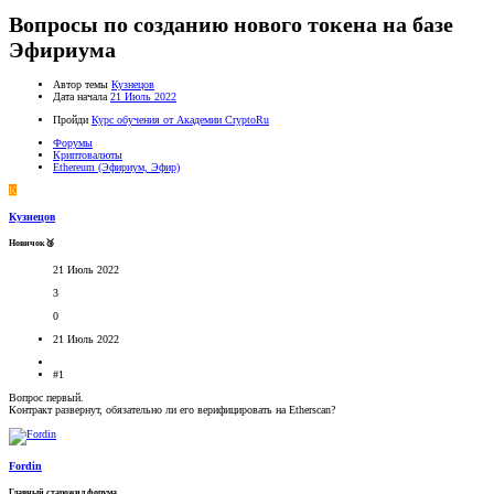
Вопросы по созданию нового токена на базе
Эфириума
Автор темы
Кузнецов
Дата начала
21 Июль 2022
Пройди
Курс обучения от Академии CryptoRu
Форумы
Криптовалюты
Ethereum (Эфириум, Эфир)
К
Кузнецов
Новичок🥉
21 Июль 2022
3
0
21 Июль 2022
#1
Вопрос первый.
Контракт развернут, обязательно ли его верифицировать на Etherscan?
Fordin
Главный старожил форума