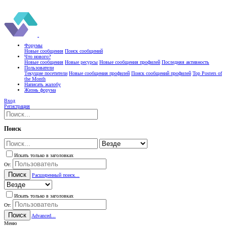
Форумы
Новые сообщения
Поиск сообщений
Что нового?
Новые сообщения
Новые ресурсы
Новые сообщения профилей
Последняя активность
Пользователи
Текущие посетители
Новые сообщения профилей
Поиск сообщений профилей
Top Posters of
the Month
Написать жалобу
Жизнь форума
Вход
Регистрация
Поиск
Искать только в заголовках
От:
Поиск
Расширенный поиск...
Искать только в заголовках
От:
Поиск
Advanced...
Меню