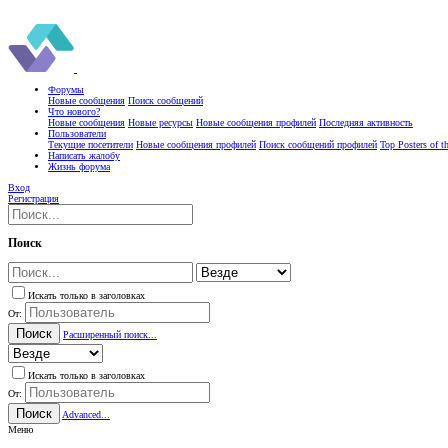
Форумы
Новые сообщения
Поиск сообщений
Что нового?
Новые сообщения
Новые ресурсы
Новые сообщения профилей
Последняя активность
Пользователи
Текущие посетители
Новые сообщения профилей
Поиск сообщений профилей
Top Posters of 
Написать жалобу
Жизнь форума
Вход
Регистрация
Поиск
Искать только в заголовках
От:
Поиск
Расширенный поиск...
Искать только в заголовках
От:
Поиск
Advanced...
Меню