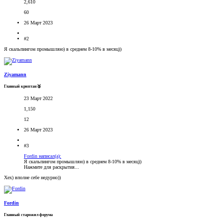
2,610
60
26 Март 2023
#2
Я скальпингом промышляю) в среднем 8-10% в месяц))
Ziyamann
Главный криптан🥈
23 Март 2022
1,150
12
26 Март 2023
#3
Fordin написал(а):
Я скальпингом промышляю) в среднем 8-10% в месяц))
Нажмите для раскрытия...
Хех) вполне себе недурно))
Fordin
Главный старожил форума