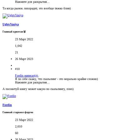
Нажмите для раскрытия...
Та когда рынок лихорадит, это вообще тяжко блин)
UglevVasiya
Главный криптан🥈
23 Март 2022
1,042
21
26 Март 2023
#10
Fordin написал(а):
Я по себе скажу, что скальпинг - это морально крайне сложно)
Нажмите для раскрытия...
А посоветуй книгу может какую по скальпингу, плиз)
Fordin
Главный старожил форума
23 Март 2022
2,610
60
26 Март 2023