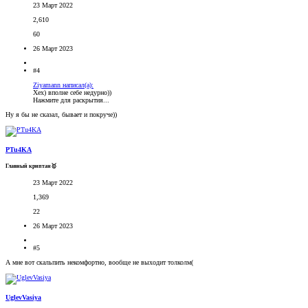
23 Март 2022
2,610
60
26 Март 2023
#4
Ziyamann написал(а):
Хех) вполне себе недурно))
Нажмите для раскрытия...
Ну я бы не сказал, бывает и покруче))
PTu4KA
Главный криптан🥇
23 Март 2022
1,369
22
26 Март 2023
#5
А мне вот скальпить некомфортно, вообще не выходит толколм(
UglevVasiya