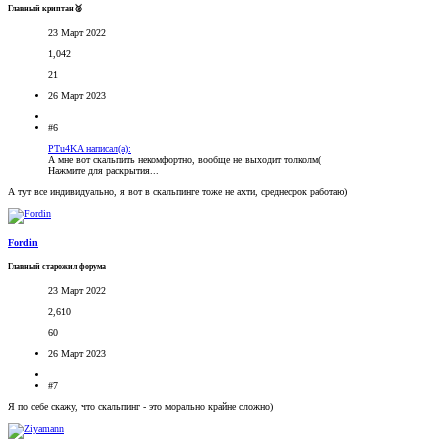
Главный криптан🥈
23 Март 2022
1,042
21
26 Март 2023
#6
PTu4KA написал(а):
А мне вот скальпить некомфортно, вообще не выходит толколм(
Нажмите для раскрытия...
А тут все индивидуально, я вот в скальпинге тоже не ахти, среднесрок работаю)
Fordin
Главный старожил форума
23 Март 2022
2,610
60
26 Март 2023
#7
Я по себе скажу, что скальпинг - это морально крайне сложно)