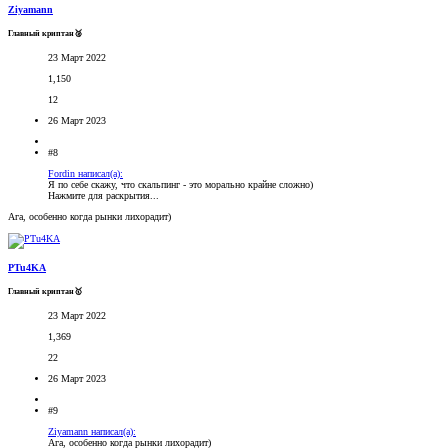
Ziyamann
Главный криптан🥈
23 Март 2022
1,150
12
26 Март 2023
#8
Fordin написал(а):
Я по себе скажу, что скальпинг - это морально крайне сложно)
Нажмите для раскрытия...
Ага, особенно когда рынки лихорадит)
PTu4KA
Главный криптан🥇
23 Март 2022
1,369
22
26 Март 2023
#9
Ziyamann написал(а):
Ага, особенно когда рынки лихорадит)