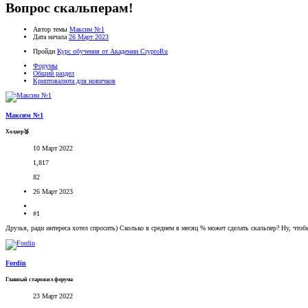
Вопрос скальперам!
Автор темы
Максим №1
Дата начала
26 Март 2023
Пройди
Курс обучения от Академии CryptoRu
Форумы
Общий раздел
Криптовалюта для новичков
Максим №1
Холдер🥉
10 Март 2022
1,817
82
26 Март 2023
#1
Друзья, ради интереса хотел спросить) Сколько в среднем в месяц % может сделать скальпер? Ну, чтоб
Fordin
Главный старожил форума
23 Март 2022