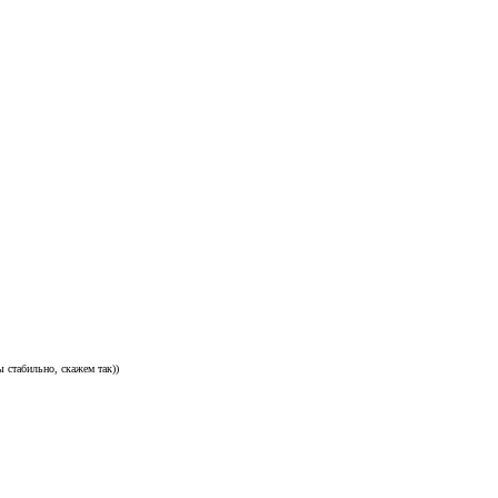
ы стабильно, скажем так))