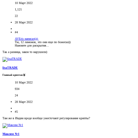
10 Март 2022
1,121
22
28 Март 2022
#4
AVEris написал(а):
Тю, 12 лимонов, это они еще по божески))
Нажмите для раскрытия...
Так а разница, закон то нарушили)
lisaTRADE
Главный криптан🥈
10 Март 2022
934
24
28 Март 2022
#5
Там же в Индии вроде вообще ужесточают регулирование крипты?
Максим №1