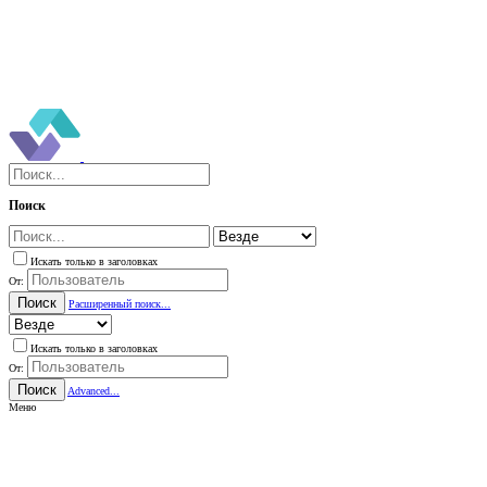
Поиск
Искать только в заголовках
От:
Поиск
Расширенный поиск...
Искать только в заголовках
От:
Поиск
Advanced...
Меню