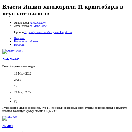
Власти Индии заподозрили 11 криптобирж в
неуплате налогов
Автор темы
AndyAlex007
Дата начала
28 Март 2022
Пройди
Курс обучения от Академии CryptoRu
Форумы
Новости и события
Новости
AndyAlex007
Главный криптознаток форума
10 Март 2022
2,681
46
28 Март 2022
#1
Руководство Индии сообщило, что 11 ключевых цифровых бирж страны подозреваются в неуплате
налогов на общую сумму свыше $12,6 млн.
AlexDM