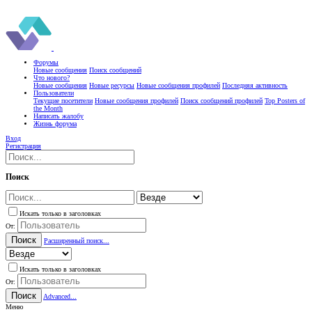
Форумы
Новые сообщения
Поиск сообщений
Что нового?
Новые сообщения
Новые ресурсы
Новые сообщения профилей
Последняя активность
Пользователи
Текущие посетители
Новые сообщения профилей
Поиск сообщений профилей
Top Posters of
the Month
Написать жалобу
Жизнь форума
Вход
Регистрация
Поиск
Искать только в заголовках
От:
Поиск
Расширенный поиск...
Искать только в заголовках
От:
Поиск
Advanced...
Меню