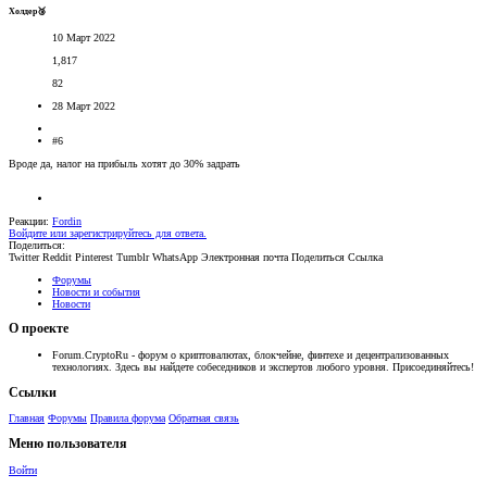
Холдер🥉
10 Март 2022
1,817
82
28 Март 2022
#6
Вроде да, налог на прибыль хотят до 30% задрать
Реакции:
Fordin
Войдите или зарегистрируйтесь для ответа.
Поделиться:
Twitter
Reddit
Pinterest
Tumblr
WhatsApp
Электронная почта
Поделиться
Ссылка
Форумы
Новости и события
Новости
О проекте
Forum.CryptoRu - форум о криптовалютах, блокчейне, финтехе и децентрализованных
технологиях. Здесь вы найдете собеседников и экспертов любого уровня. Присоединяйтесь!
Ссылки
Главная
Форумы
Правила форума
Обратная связь
Меню пользователя
Войти