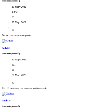
Главный криптан🥇
10 Март 2022
1,442
25
28 Март 2022
#2
Ох уж эти хитрые индусы))
AVEris
Главный криптан🥉
10 Март 2022
851
26
28 Март 2022
#3
Тю, 12 лимонов, это они еще по божески))
Novikas
Главный криптан🥈