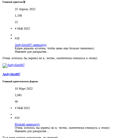
Главный криптан🥈
25 Апрель 2022
1,198
22
4 Май 2022
#18
AndyAlex007 написал(а):
Будем держать кулачки, чтобы цены еще больше снизились)
Нажмите для раскрытия...
Очень хотелось бы верить) но я, честно, скептически отношусь к этому)
AndyAlex007
Главный криптознаток форума
10 Март 2022
2,681
46
4 Май 2022
#19
Bliskahl написал(а):
Очень хотелось бы верить) но я, честно, скептически отношусь к этому)
Нажмите для раскрытия...
Та я тоже скепсис испытываю, по правде))