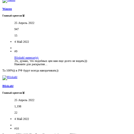
Waunn
Главный криптан🥈
25 Апрель 2022
947
15
4 Май 2022
#9
Bliskahl написал(а):
Эх, думаю, что подобных цен нам еще долго не видать)))
Нажмите для раскрытия...
Та 100%)) в РФ будут всегда наворачивать))
Bliskahl
Главный криптан🥈
25 Апрель 2022
1,198
22
4 Май 2022
#10