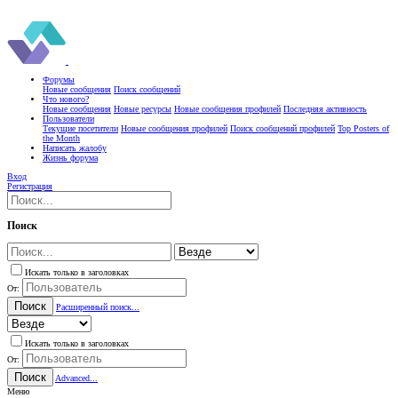
Форумы
Новые сообщения
Поиск сообщений
Что нового?
Новые сообщения
Новые ресурсы
Новые сообщения профилей
Последняя активность
Пользователи
Текущие посетители
Новые сообщения профилей
Поиск сообщений профилей
Top Posters of
the Month
Написать жалобу
Жизнь форума
Вход
Регистрация
Поиск
Искать только в заголовках
От:
Поиск
Расширенный поиск...
Искать только в заголовках
От:
Поиск
Advanced...
Меню