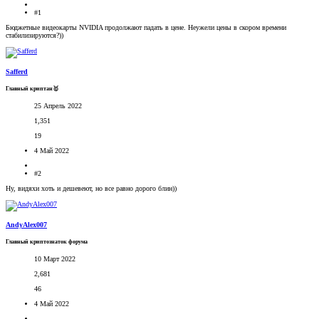
#1
Бюджетные видеокарты NVIDIA продолжают падать в цене. Неужели цены в скором времени
стабилизируются?))
Safferd
Главный криптан🥇
25 Апрель 2022
1,351
19
4 Май 2022
#2
Ну, видяхи хоть и дешевеют, но все равно дорого блин))
AndyAlex007
Главный криптознаток форума
10 Март 2022
2,681
46
4 Май 2022