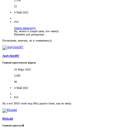
1,198
22
4 Май 2022
#14
Waunn написал(а):
Ну, может и упадет цена, кто знает))
Нажмите для раскрытия...
Посмотрим, конечно, но я сомневаюсь))
AndyAlex007
Главный криптознаток форума
10 Март 2022
2,681
46
4 Май 2022
#15
Ну а вот 3050 стоит под 60к) дорого блин, как по мне))
Bliskahl
Главный криптан🥈