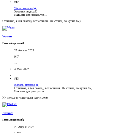
#12
Waunn написал(а):
Хорошая видяха?)
Нажмите для раскрытия...
Отличная, я бы сказал)) вот если бы 30к стоила, то купил бы)
Waunn
Главный криптан🥈
25 Апрель 2022
947
15
4 Май 2022
#13
Bliskahl написал(а):
Отличная, я бы сказал)) вот если бы 30к стоила, то купил бы)
Нажмите для раскрытия...
Ну, может и упадет цена, кто знает))
Bliskahl
Главный криптан🥈
25 Апрель 2022