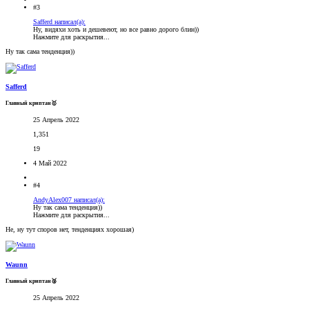
#3
Safferd написал(а):
Ну, видяхи хоть и дешевеют, но все равно дорого блин))
Нажмите для раскрытия...
Ну так сама тенденция))
Safferd
Главный криптан🥇
25 Апрель 2022
1,351
19
4 Май 2022
#4
AndyAlex007 написал(а):
Ну так сама тенденция))
Нажмите для раскрытия...
Не, ну тут споров нет, тенденциях хорошая)
Waunn
Главный криптан🥈
25 Апрель 2022