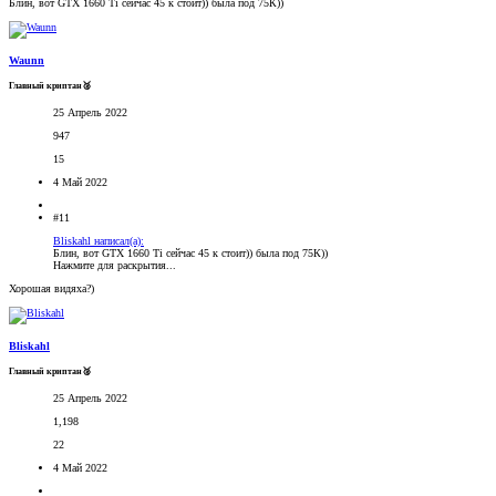
Блин, вот GTX 1660 Ti сейчас 45 к стоит)) была под 75К))
Waunn
Главный криптан🥈
25 Апрель 2022
947
15
4 Май 2022
#11
Bliskahl написал(а):
Блин, вот GTX 1660 Ti сейчас 45 к стоит)) была под 75К))
Нажмите для раскрытия...
Хорошая видяха?)
Bliskahl
Главный криптан🥈
25 Апрель 2022
1,198
22
4 Май 2022