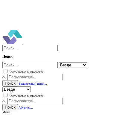
Поиск
Искать только в заголовках
От:
Поиск
Расширенный поиск...
Искать только в заголовках
От:
Поиск
Advanced...
Меню