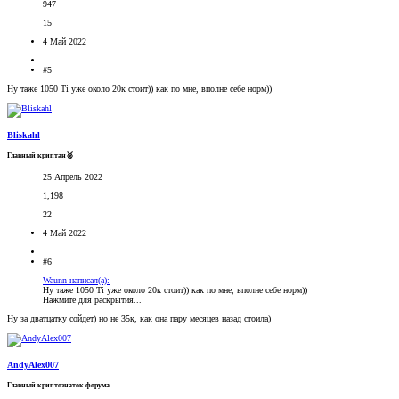
947
15
4 Май 2022
#5
Ну таже 1050 Ti уже около 20к стоит)) как по мне, вполне себе норм))
Bliskahl
Главный криптан🥈
25 Апрель 2022
1,198
22
4 Май 2022
#6
Waunn написал(а):
Ну таже 1050 Ti уже около 20к стоит)) как по мне, вполне себе норм))
Нажмите для раскрытия...
Ну за дватцатку сойдет) но не 35к, как она пару месяцев назад стоила)
AndyAlex007
Главный криптознаток форума