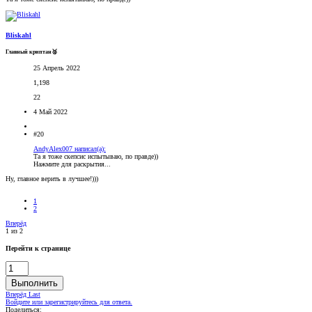
Bliskahl
Главный криптан🥈
25 Апрель 2022
1,198
22
4 Май 2022
#20
AndyAlex007 написал(а):
Та я тоже скепсис испытываю, по правде))
Нажмите для раскрытия...
Ну, главное верить в лучшее!)))
1
2
Вперёд
1 из 2
Перейти к странице
Выполнить
Вперёд
Last
Войдите или зарегистрируйтесь для ответа.
Поделиться: