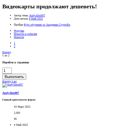
Видеокарты продолжают дешеветь!
Автор темы
AndyAlex007
Дата начала
4 Май 2022
Пройди
Курс обучения от Академии CryptoRu
Форумы
Новости и события
Новости
1
2
Вперёд
1 из 2
Перейти к странице
Выполнить
Вперёд
Last
AndyAlex007
Главный криптознаток форума
10 Март 2022
2,681
46
4 Май 2022