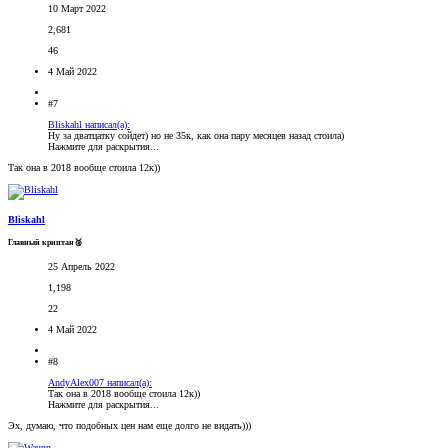
10 Март 2022
2,681
46
4 Май 2022
#7
Bliskahl написал(а):
Ну за дватцатку сойдет) но не 35к, как она пару месяцев назад стоила)
Нажмите для раскрытия...
Так она в 2018 вообще стоила 12к))
Bliskahl
Главный криптан🥈
25 Апрель 2022
1,198
22
4 Май 2022
#8
AndyAlex007 написал(а):
Так она в 2018 вообще стоила 12к))
Нажмите для раскрытия...
Эх, думаю, что подобных цен нам еще долго не видать)))