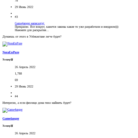
78
29 Июнь 2022
#3
Game4anger написал(а):
Прекрасно. Все вокруг, кажется законы какие то уже разработали и внедрили)))
Нажмите для раскрытия...
Думаешь от этого в Узбекистане легче будет?
NoraEnPure
Холдер🥉
26 Апрель 2022
1,788
69
29 Июнь 2022
#4
Интересно, а если физлицо дома тихо майнить будет?
Game4anger
Холдер🥉
26 Апрель 2022