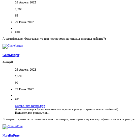
26 Апрель 2022
1,788
69
29 Июнь 2022
#10
А сертификация будет какая-то или просто юрлицо открыл и пошел майнить?)
Game4anger
Холдер🥉
26 Апрель 2022
1,599
90
29 Июнь 2022
#11
NoraEnPure написал(а):
А сертификация будет какая-то или просто юрлицо открыл и пошел майнить?)
Нажмите для раскрытия...
Во-первых нужна своя солнечная электростанция, во-вторых - нужен сертификат и запись в реестре.
NoraEnPure