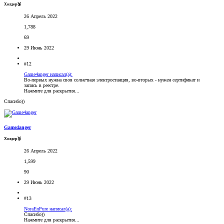
Холдер🥉
26 Апрель 2022
1,788
69
29 Июнь 2022
#12
Game4anger написал(а):
Во-первых нужна своя солнечная электростанция, во-вторых - нужен сертификат и
запись в реестре.
Нажмите для раскрытия...
Спасибо))
Game4anger
Холдер🥉
26 Апрель 2022
1,599
90
29 Июнь 2022
#13
NoraEnPure написал(а):
Спасибо))
Нажмите для раскрытия...