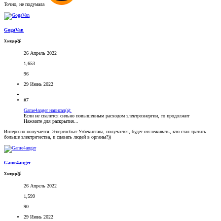
Точно, не подумала
GogaVan
Холдер🥉
26 Апрель 2022
1,653
96
29 Июнь 2022
#7
Game4anger написал(а):
Если не спалится сильно повышенным расходом электроэнергии, то продолжит
Нажмите для раскрытия...
Интересно получается. Энергосбыт Узбекистана, получается, будет отслеживать, кто стал тратить
больше электричества, и сдавать людей в органы?))
Game4anger
Холдер🥉
26 Апрель 2022
1,599
90
29 Июнь 2022