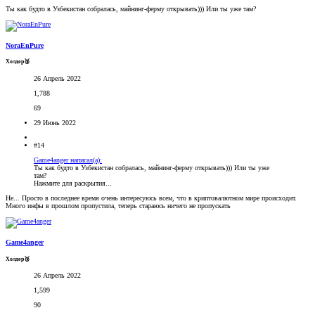
Ты как будто в Узбекистан собралась, майнинг-ферму открывать))) Или ты уже там?
NoraEnPure
Холдер🥉
26 Апрель 2022
1,788
69
29 Июнь 2022
#14
Game4anger написал(а):
Ты как будто в Узбекистан собралась, майнинг-ферму открывать))) Или ты уже
там?
Нажмите для раскрытия...
Не... Просто в последнее время очень интересуюсь всем, что в криптовалютном мире происходит.
Много инфы в прошлом пропустила, теперь стараюсь ничего не пропускать
Game4anger
Холдер🥉
26 Апрель 2022
1,599
90