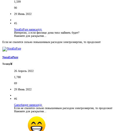
1,599
90
29 Июнь 2022
#5
NoraEnPure написал(а):
Интересно, а если физлицо дома тихо майнить будет?
Нажмите для раскрытия...
Если не спалится сильно повышенным расходом электроэнергии, то продолжит
NoraEnPure
Холдер🥉
26 Апрель 2022
1,788
69
29 Июнь 2022
#6
Game4anger написал(а):
Если не спалится сильно повышенным расходом электроэнергии, то продолжит
Нажмите для раскрытия...