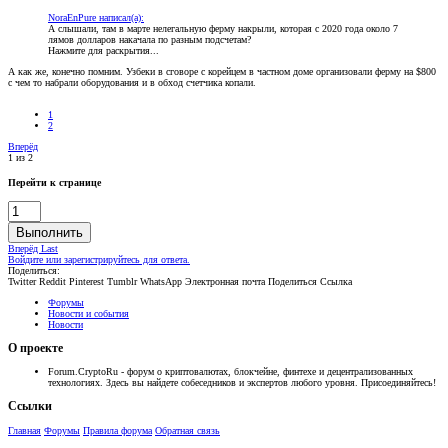
NoraEnPure написал(а):
А слышали, там в марте нелегальную ферму накрыли, которая с 2020 года около 7
лямов долларов накачала по разным подсчетам?
Нажмите для раскрытия...
А как же, конечно помним. Узбеки в сговоре с корейцем в частном доме организовали ферму на $800
с чем то набрали оборудования и в обход счетчика копали.
1
2
Вперёд
1 из 2
Перейти к странице
Выполнить
Вперёд
Last
Войдите или зарегистрируйтесь для ответа.
Поделиться:
Twitter
Reddit
Pinterest
Tumblr
WhatsApp
Электронная почта
Поделиться
Ссылка
Форумы
Новости и события
Новости
О проекте
Forum.CryptoRu - форум о криптовалютах, блокчейне, финтехе и децентрализованных
технологиях. Здесь вы найдете собеседников и экспертов любого уровня. Присоединяйтесь!
Ссылки
Главная
Форумы
Правила форума
Обратная связь