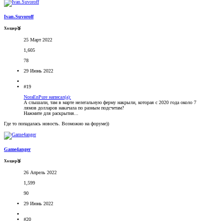
Ivan.Suvoroff
Холдер🥉
25 Март 2022
1,605
78
29 Июнь 2022
#19
NoraEnPure написал(а):
А слышали, там в марте нелегальную ферму накрыли, которая с 2020 года около 7
лямов долларов накачала по разным подсчетам?
Нажмите для раскрытия...
Где то попадалась новость. Возможно на форуме))
Game4anger
Холдер🥉
26 Апрель 2022
1,599
90
29 Июнь 2022
#20