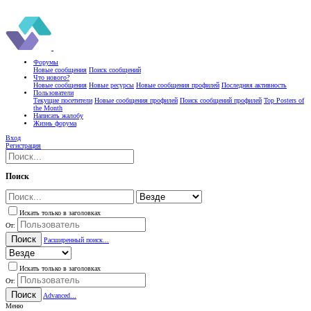
Форумы
Новые сообщения
Поиск сообщений
Что нового?
Новые сообщения
Новые ресурсы
Новые сообщения профилей
Последняя активность
Пользователи
Текущие посетители
Новые сообщения профилей
Поиск сообщений профилей
Top Posters of
the Month
Написать жалобу
Жизнь форума
Вход
Регистрация
Поиск
Искать только в заголовках
От:
Поиск
Расширенный поиск...
Искать только в заголовках
От:
Поиск
Advanced...
Меню