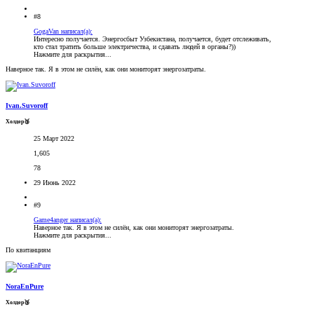
#8
GogaVan написал(а):
Интересно получается. Энергосбыт Узбекистана, получается, будет отслеживать,
кто стал тратить больше электричества, и сдавать людей в органы?))
Нажмите для раскрытия...
Наверное так. Я в этом не силён, как они мониторят энергозатраты.
Ivan.Suvoroff
Холдер🥉
25 Март 2022
1,605
78
29 Июнь 2022
#9
Game4anger написал(а):
Наверное так. Я в этом не силён, как они мониторят энергозатраты.
Нажмите для раскрытия...
По квитанциям
NoraEnPure
Холдер🥉