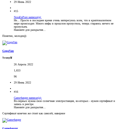
29 Июнь 2022
#15
NoraEnPure написал(а):
Не... Просто в последнее время очень интересуюсь всем, что в криптовалютном
мире происходит. Много инфы в прошлом пропустила, теперь стараюсь ничего не
пропускать
Нажмите для раскрытия...
Понятно, молодец))
GogaVan
Холдер🥉
26 Апрель 2022
1,653
96
29 Июнь 2022
#16
Game4anger написал(а):
Во-первых нужна своя солнечная электростанция, во-вторых - нужен сертификат и
запись в реестре.
Нажмите для раскрытия...
Сертификат конечно же стоит как самолёт, наверное
Game4anger