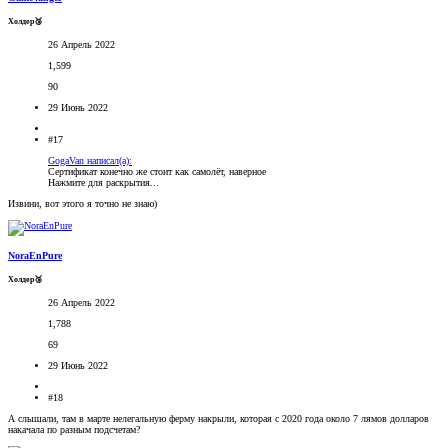
Холдер🥉
26 Апрель 2022
1,599
90
29 Июнь 2022
#17
GogaVan написал(а):
Сертификат конечно же стоит как самолёт, наверное
Нажмите для раскрытия...
Извини, вот этого я точно не знаю)
NoraEnPure
Холдер🥉
26 Апрель 2022
1,788
69
29 Июнь 2022
#18
А слышали, там в марте нелегальную ферму накрыли, которая с 2020 года около 7 лямов долларов
накачала по разным подсчетам?