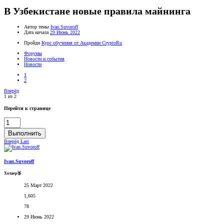
В Узбекистане новые правила майнинга
Автор темы
Ivan.Suvoroff
Дата начала
29 Июнь 2022
Пройди
Курс обучения от Академии CryptoRu
Форумы
Новости и события
Новости
1
2
Вперёд
1 из 2
Перейти к странице
Выполнить
Вперёд
Last
Ivan.Suvoroff
Холдер🥉
25 Март 2022
1,605
78
29 Июнь 2022