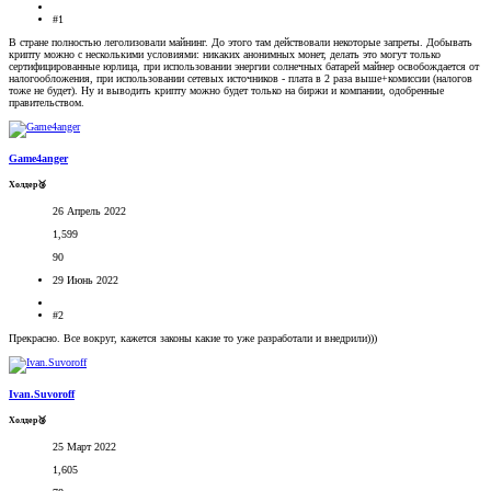
#1
В стране полностью леголизовали майнинг. До этого там действовали некоторые запреты. Добывать
крипту можно с несколькими условиями: никаких анонимных монет, делать это могут только
сертифицированные юрлица, при использовании энергии солнечных батарей майнер освобождается от
налогообложения, при использовании сетевых источников - плата в 2 раза выше+комиссии (налогов
тоже не будет). Ну и выводить крипту можно будет только на биржи и компании, одобренные
правительством.
Game4anger
Холдер🥉
26 Апрель 2022
1,599
90
29 Июнь 2022
#2
Прекрасно. Все вокруг, кажется законы какие то уже разработали и внедрили)))
Ivan.Suvoroff
Холдер🥉
25 Март 2022
1,605