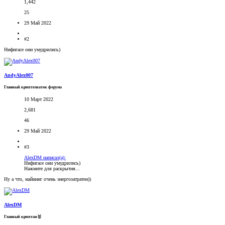
1,442
25
29 Май 2022
#2
Нифигасе они умудрились)
AndyAlex007
Главный криптознаток форума
10 Март 2022
2,681
46
29 Май 2022
#3
AlexDM написал(а):
Нифигасе они умудрились)
Нажмите для раскрытия...
Ну а что, майнинг очень энергозатратен))
AlexDM
Главный криптан🥇