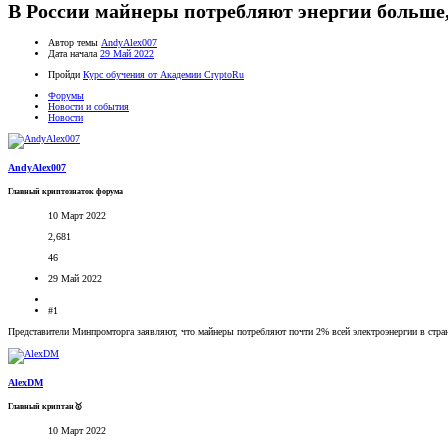
В России майнеры потребляют энергии больше, 
Автор темы
AndyAlex007
Дата начала
29 Май 2022
Пройди
Курс обучения от Академии CryptoRu
Форумы
Новости и события
Новости
AndyAlex007
Главный криптознаток форума
10 Март 2022
2,681
46
29 Май 2022
#1
Представители Минпромторга заявляют, что майнеры потребляют почти 2% всей электроэнергии в стра
AlexDM
Главный криптан🥇
10 Март 2022