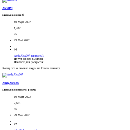
AlexDM
Главный криптан🥇
10 Март 2022
1,442
25
29 Май 2022
#6
AndyAlex007 написал(а):
Ну тут уж как вышло))
Нажмите для раскрытия...
Капец, это ж сколько людей по России майнит)
AndyAlex007
Главный криптознаток форума
10 Март 2022
2,681
46
29 Май 2022
#7