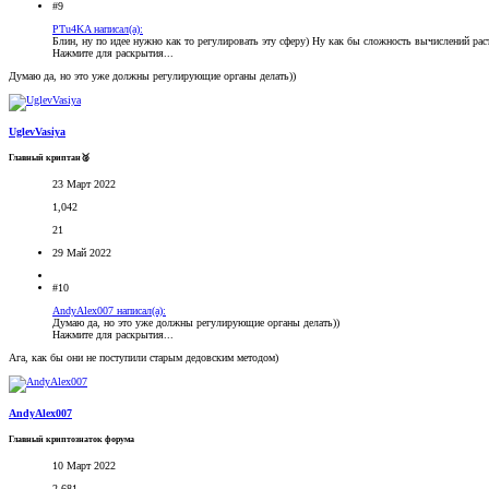
#9
PTu4KA написал(а):
Блин, ну по идее нужно как то регулировать эту сферу) Ну как бы сложность вычислений раст
Нажмите для раскрытия...
Думаю да, но это уже должны регулирующие органы делать))
UglevVasiya
Главный криптан🥈
23 Март 2022
1,042
21
29 Май 2022
#10
AndyAlex007 написал(а):
Думаю да, но это уже должны регулирующие органы делать))
Нажмите для раскрытия...
Ага, как бы они не поступили старым дедовским методом)
AndyAlex007
Главный криптознаток форума
10 Март 2022
2,681