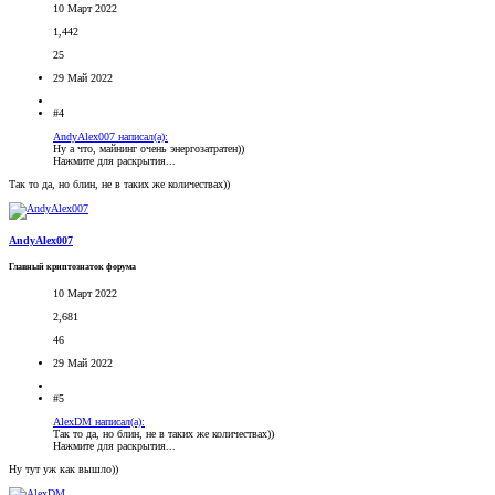
10 Март 2022
1,442
25
29 Май 2022
#4
AndyAlex007 написал(а):
Ну а что, майнинг очень энергозатратен))
Нажмите для раскрытия...
Так то да, но блин, не в таких же количествах))
AndyAlex007
Главный криптознаток форума
10 Март 2022
2,681
46
29 Май 2022
#5
AlexDM написал(а):
Так то да, но блин, не в таких же количествах))
Нажмите для раскрытия...
Ну тут уж как вышло))