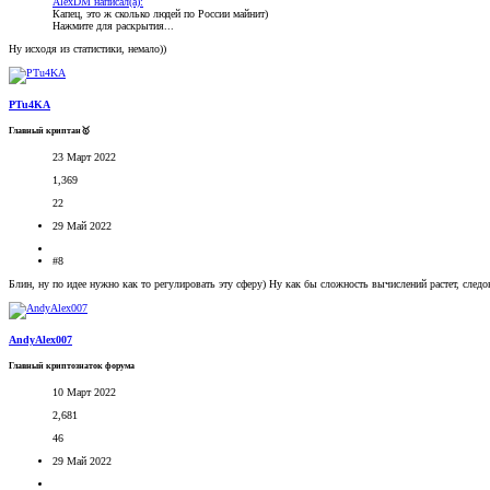
AlexDM написал(а):
Капец, это ж сколько людей по России майнит)
Нажмите для раскрытия...
Ну исходя из статистики, немало))
PTu4KA
Главный криптан🥇
23 Март 2022
1,369
22
29 Май 2022
#8
Блин, ну по идее нужно как то регулировать эту сферу) Ну как бы сложность вычислений растет, следо
AndyAlex007
Главный криптознаток форума
10 Март 2022
2,681
46
29 Май 2022