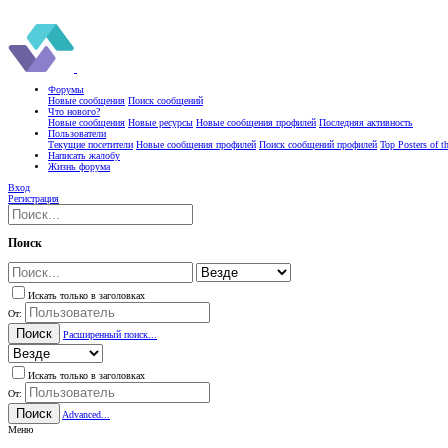
Форумы
Новые сообщения
Поиск сообщений
Что нового?
Новые сообщения
Новые ресурсы
Новые сообщения профилей
Последняя активность
Пользователи
Текущие посетители
Новые сообщения профилей
Поиск сообщений профилей
Top Posters of 
Написать жалобу
Жизнь форума
Вход
Регистрация
Поиск
Искать только в заголовках
От:
Поиск
Расширенный поиск...
Искать только в заголовках
От:
Поиск
Advanced...
Меню