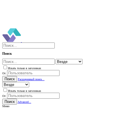
Поиск
Искать только в заголовках
От:
Поиск
Расширенный поиск...
Искать только в заголовках
От:
Поиск
Advanced...
Меню