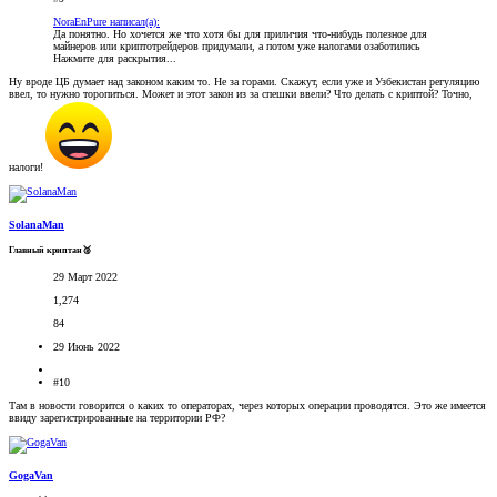
NoraEnPure написал(а):
Да понятно. Но хочется же что хотя бы для приличия что-нибудь полезное для
майнеров или криптотрейдеров придумали, а потом уже налогами озаботились
Нажмите для раскрытия...
Ну вроде ЦБ думает над законом каким то. Не за горами. Скажут, если уже и Узбекистан регуляцию
ввел, то нужно торопиться. Может и этот закон из за спешки ввели? Что делать с криптой? Точно,
налоги!
SolanaMan
Главный криптан🥈
29 Март 2022
1,274
84
29 Июнь 2022
#10
Там в новости говорится о каких то операторах, через которых операции проводятся. Это же имеется
ввиду зарегистрированные на территории РФ?
GogaVan