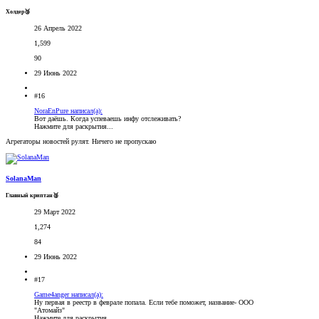
Холдер🥉
26 Апрель 2022
1,599
90
29 Июнь 2022
#16
NoraEnPure написал(а):
Вот даёшь. Когда успеваешь инфу отслеживать?
Нажмите для раскрытия...
Агрегаторы новостей рулят. Ничего не пропускаю
SolanaMan
Главный криптан🥈
29 Март 2022
1,274
84
29 Июнь 2022
#17
Game4anger написал(а):
Ну первая в реестр в феврале попала. Если тебе поможет, название- ООО
"Атомайз"
Нажмите для раскрытия...