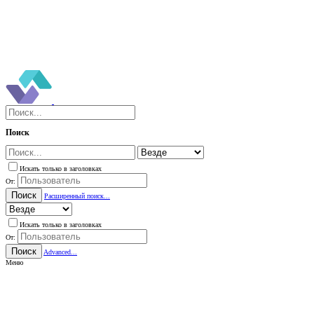
Поиск
Искать только в заголовках
От:
Поиск
Расширенный поиск...
Искать только в заголовках
От:
Поиск
Advanced...
Меню