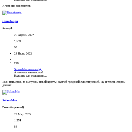
А чем они занимаются?
Game4anger
Холдер🥉
26 Апрель 2022
1,599
90
29 Июнь 2022
#18
SolanaMan написал(а):
А чем они занимаются?
Нажмите для раскрытия...
Если примерно, то выпуском новой крипты, куплей-продажей существующей. Ну и теперь сбором
данных
SolanaMan
Главный криптан🥈
29 Март 2022
1,274
84