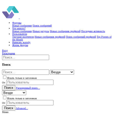
Форумы
Новые сообщения
Поиск сообщений
Что нового?
Новые сообщения
Новые ресурсы
Новые сообщения профилей
Последняя активность
Пользователи
Текущие посетители
Новые сообщения профилей
Поиск сообщений профилей
Top Posters of
the Month
Написать жалобу
Жизнь форума
Вход
Регистрация
Поиск
Искать только в заголовках
От:
Поиск
Расширенный поиск...
Искать только в заголовках
От:
Поиск
Advanced...
Меню