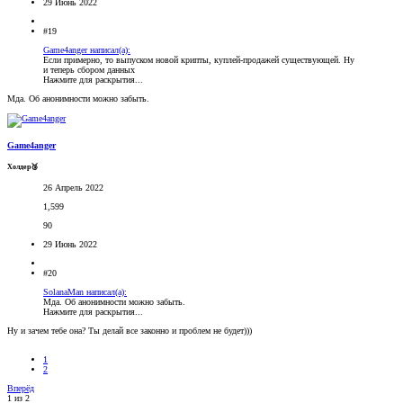
29 Июнь 2022
#19
Game4anger написал(а):
Если примерно, то выпуском новой крипты, куплей-продажей существующей. Ну
и теперь сбором данных
Нажмите для раскрытия...
Мда. Об анонимности можно забыть.
Game4anger
Холдер🥉
26 Апрель 2022
1,599
90
29 Июнь 2022
#20
SolanaMan написал(а):
Мда. Об анонимности можно забыть.
Нажмите для раскрытия...
Ну и зачем тебе она? Ты делай все законно и проблем не будет)))
1
2
Вперёд
1 из 2