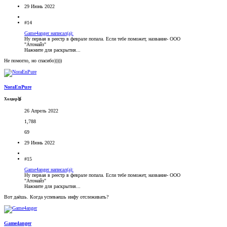
29 Июнь 2022
#14
Game4anger написал(а):
Ну первая в реестр в феврале попала. Если тебе поможет, название- ООО
"Атомайз"
Нажмите для раскрытия...
Не помогло, но спасибо)))))
NoraEnPure
Холдер🥉
26 Апрель 2022
1,788
69
29 Июнь 2022
#15
Game4anger написал(а):
Ну первая в реестр в феврале попала. Если тебе поможет, название- ООО
"Атомайз"
Нажмите для раскрытия...
Вот даёшь. Когда успеваешь инфу отслеживать?
Game4anger