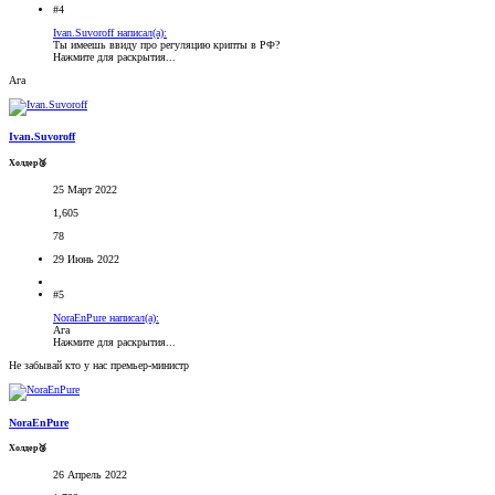
#4
Ivan.Suvoroff написал(а):
Ты имеешь ввиду про регуляцию крипты в РФ?
Нажмите для раскрытия...
Ага
Ivan.Suvoroff
Холдер🥉
25 Март 2022
1,605
78
29 Июнь 2022
#5
NoraEnPure написал(а):
Ага
Нажмите для раскрытия...
Не забывай кто у нас премьер-министр
NoraEnPure
Холдер🥉
26 Апрель 2022