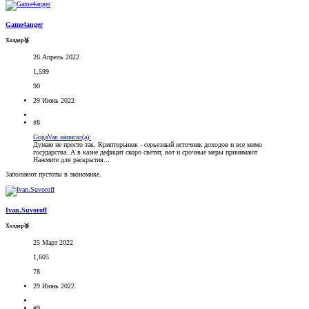
Game4anger
Холдер🥉
26 Апрель 2022
1,599
90
29 Июнь 2022
#8
GogaVan написал(а):
Думаю не просто так. Крипторынок - серьезный источник доходов и все мимо
государства. А в казне дефицит скоро светит, вот и срочные меры принимают
Нажмите для раскрытия...
Заполняют пустоты в экономике.
Ivan.Suvoroff
Холдер🥉
25 Март 2022
1,605
78
29 Июнь 2022
#9