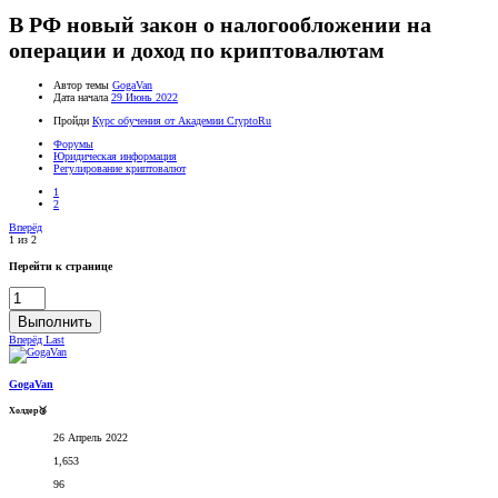
В РФ новый закон о налогообложении на
операции и доход по криптовалютам
Автор темы
GogaVan
Дата начала
29 Июнь 2022
Пройди
Курс обучения от Академии CryptoRu
Форумы
Юридическая информация
Регулирование криптовалют
1
2
Вперёд
1 из 2
Перейти к странице
Выполнить
Вперёд
Last
GogaVan
Холдер🥉
26 Апрель 2022
1,653
96