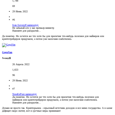
1,788
69
29 Июнь 2022
#6
Ivan.Suvoroff написал(а):
Не забывай кто у нас премьер-министр
Нажмите для раскрытия...
Да понятно. Но хочется же что хотя бы для приличия что-нибудь полезное для майнеров или
криптотрейдеров придумали, а потом уже налогами озаботились
GogaVan
Холдер🥉
26 Апрель 2022
1,653
96
29 Июнь 2022
#7
NoraEnPure написал(а):
Да понятно. Но хочется же что хотя бы для приличия что-нибудь полезное для
майнеров или криптотрейдеров придумали, а потом уже налогами озаботились
Нажмите для раскрытия...
Думаю не просто так. Крипторынок - серьезный источник доходов и все мимо государства. А в казне
дефицит скоро светит, вот и срочные меры принимают