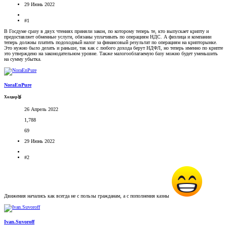
29 Июнь 2022
#1
В Госдуме сразу в двух чтениях приняли закон, по которому теперь те, кто выпускает крипту и
предоставляет обменные услуги, обязаны уплачивать по операциям НДС. А физлица и компании
теперь должны платить подоходный налог за финансовый результат по операциям на крипторынке.
Это нужно было делать и раньше, так как с любого дохода берут НДФЛ, но теперь именно по крипте
это утверждено на законодательном уровне. Также малогооблагаемую базу можно будет уменьшить
на сумму убытка.
NoraEnPure
Холдер🥉
26 Апрель 2022
1,788
69
29 Июнь 2022
#2
Движения начались как всегда не с пользы гражданам, а с пополнения казны
Ivan.Suvoroff