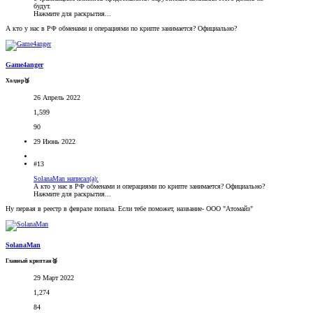
будут.
Нажмите для раскрытия...
А кто у нас в РФ обменами и операциями по крипте занимается? Официально?
Game4anger
Холдер🥉
26 Апрель 2022
1,599
90
29 Июнь 2022
#13
SolanaMan написал(а):
А кто у нас в РФ обменами и операциями по крипте занимается? Официально?
Нажмите для раскрытия...
Ну первая в реестр в феврале попала. Если тебе поможет, название- ООО "Атомайз"
SolanaMan
Главный криптан🥈
29 Март 2022
1,274
84