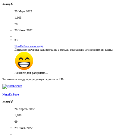
Холдер🥉
25 Март 2022
1,605
78
29 Июнь 2022
#3
NoraEnPure написал(а):
Движения начались как всегда не с пользы гражданам, а с пополнения казны
Нажмите для раскрытия...
Ты имеешь ввиду про регуляцию крипты в РФ?
NoraEnPure
Холдер🥉
26 Апрель 2022
1,788
69
29 Июнь 2022