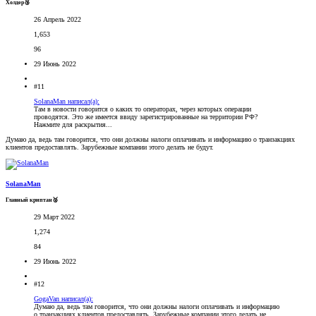
Холдер🥉
26 Апрель 2022
1,653
96
29 Июнь 2022
#11
SolanaMan написал(а):
Там в новости говорится о каких то операторах, через которых операции
проводятся. Это же имеется ввиду зарегистрированные на территории РФ?
Нажмите для раскрытия...
Думаю да, ведь там говорится, что они должны налоги оплачивать и информацию о транзакциях
клиентов предоставлять. Зарубежные компании этого делать не будут.
SolanaMan
Главный криптан🥈
29 Март 2022
1,274
84
29 Июнь 2022
#12
GogaVan написал(а):
Думаю да, ведь там говорится, что они должны налоги оплачивать и информацию
о транзакциях клиентов предоставлять. Зарубежные компании этого делать не