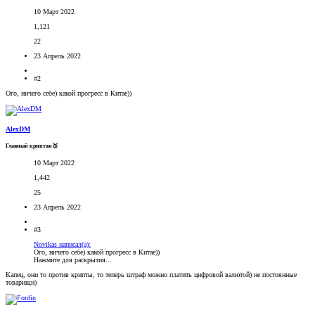
10 Март 2022
1,121
22
23 Апрель 2022
#2
Ого, ничего себе) какой прогресс в Китае))
AlexDM
Главный криптан🥇
10 Март 2022
1,442
25
23 Апрель 2022
#3
Novikas написал(а):
Ого, ничего себе) какой прогресс в Китае))
Нажмите для раскрытия...
Капец, они то против крипты, то теперь штраф можно платить цифровой валютой) не постоянные
товарищи)