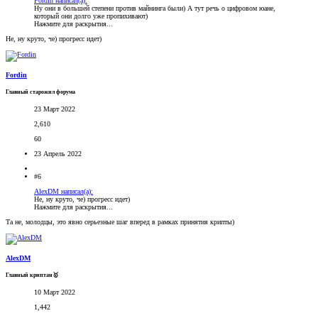
Fordin написал(а):
Ну они в большей степени против майнинга были) А тут речь о цифровом юане,
который они долго уже пропихивают)
Нажмите для раскрытия...
Не, ну круто, че) прогресс идет)
Fordin
Главный старожил форума
23 Март 2022
2,610
60
23 Апрель 2022
#6
AlexDM написал(а):
Не, ну круто, че) прогресс идет)
Нажмите для раскрытия...
Та не, молодцы, это явно серьезные шаг вперед в рамках принятия крипты)
AlexDM
Главный криптан🥇
10 Март 2022
1,442