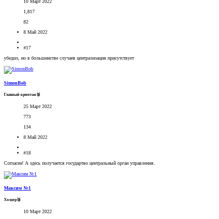
10 Март 2022
1,817
82
8 Май 2022
#17
убедил, но в большинстве случаев централизация присутствует
SimonBob
Главный криптан🥉
25 Март 2022
773
134
8 Май 2022
#18
Согласен! А здесь получается государтво центральный орган управления.
Максим №1
Холдер🥉
10 Март 2022