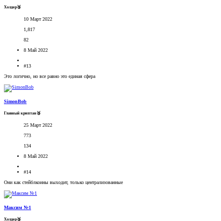
Холдер🥉
10 Март 2022
1,817
82
8 Май 2022
#13
Это логично, но все равно это единая сфера
SimonBob
Главный криптан🥉
25 Март 2022
773
134
8 Май 2022
#14
Они как стейблкоины выходит, только централизованные
Максим №1
Холдер🥉