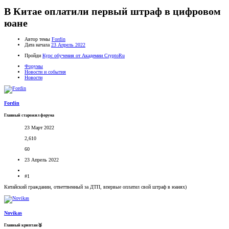
В Китае оплатили первый штраф в цифровом
юане
Автор темы
Fordin
Дата начала
23 Апрель 2022
Пройди
Курс обучения от Академии CryptoRu
Форумы
Новости и события
Новости
Fordin
Главный старожил форума
23 Март 2022
2,610
60
23 Апрель 2022
#1
Китайский гражданин, ответтвенный за ДТП, впервые оплатил свой штраф в юанях)
Novikas
Главный криптан🥈