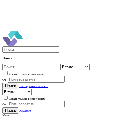
Поиск
Искать только в заголовках
От:
Поиск
Расширенный поиск...
Искать только в заголовках
От:
Поиск
Advanced...
Меню