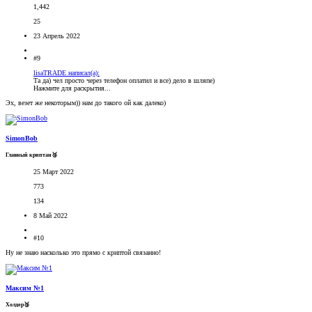
1,442
25
23 Апрель 2022
#9
lisaTRADE написал(а):
Та да) чел просто через телефон оплатил и все) дело в шляпе)
Нажмите для раскрытия...
Эх, везет же некоторым)) нам до такого ой как далеко)
SimonBob
Главный криптан🥉
25 Март 2022
773
134
8 Май 2022
#10
Ну не знаю насколько это прямо с криптой связанно!
Максим №1
Холдер🥉