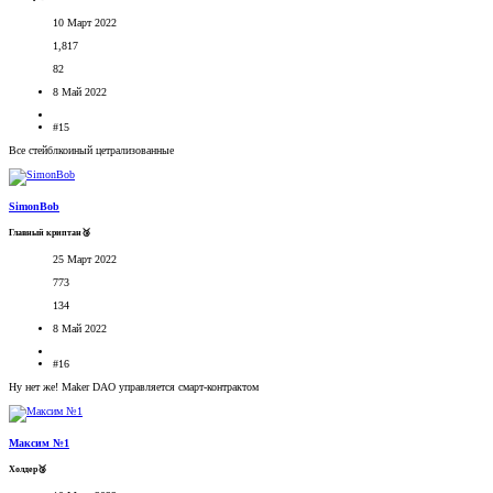
10 Март 2022
1,817
82
8 Май 2022
#15
Все стейблкоиный цетрализованные
SimonBob
Главный криптан🥉
25 Март 2022
773
134
8 Май 2022
#16
Ну нет же! Maker DAO управляется смарт-контрактом
Максим №1
Холдер🥉