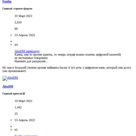
Fordin
Главный старожил форума
23 Март 2022
2,610
60
23 Апрель 2022
#4
AlexDM написал(а):
Капец, они то против крипты, то теперь штраф можно платить цифровой валютой)
не постоянные товарищи)
Нажмите для раскрытия...
Ну они в большей степени против майнинга были) А тут речь о цифровом юане, который они долго
уже пропихивают)
AlexDM
Главный криптан🥇
10 Март 2022
1,442
25
23 Апрель 2022
#5