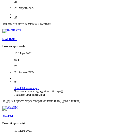
25
23 Апрель 2022
#7
Так это еще походу удобно и быстро))
lisaTRADE
Главный криптан🥈
10 Март 2022
934
24
23 Апрель 2022
#8
AlexDM написал(а):
Так это еще походу удобно и быстро))
Нажмите для раскрытия...
Та да) чел просто через телефон оплатил и все) дело в шляпе)
AlexDM
Главный криптан🥇
10 Март 2022