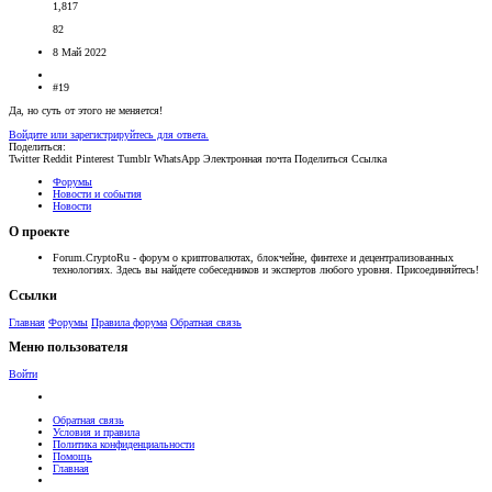
1,817
82
8 Май 2022
#19
Да, но суть от этого не меняется!
Войдите или зарегистрируйтесь для ответа.
Поделиться:
Twitter
Reddit
Pinterest
Tumblr
WhatsApp
Электронная почта
Поделиться
Ссылка
Форумы
Новости и события
Новости
О проекте
Forum.CryptoRu - форум о криптовалютах, блокчейне, финтехе и децентрализованных
технологиях. Здесь вы найдете собеседников и экспертов любого уровня. Присоединяйтесь!
Ссылки
Главная
Форумы
Правила форума
Обратная связь
Меню пользователя
Войти
Обратная связь
Условия и правила
Политика конфиденциальности
Помощь
Главная