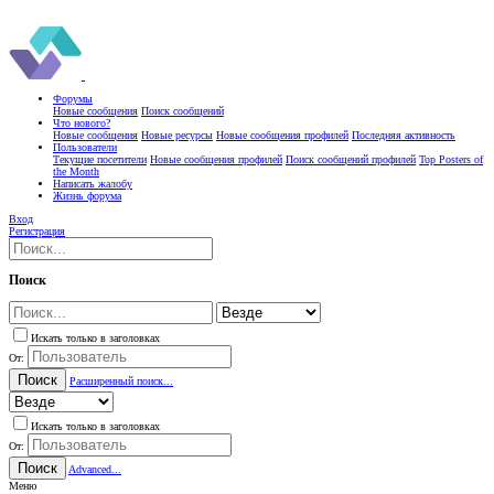
Форумы
Новые сообщения
Поиск сообщений
Что нового?
Новые сообщения
Новые ресурсы
Новые сообщения профилей
Последняя активность
Пользователи
Текущие посетители
Новые сообщения профилей
Поиск сообщений профилей
Top Posters of
the Month
Написать жалобу
Жизнь форума
Вход
Регистрация
Поиск
Искать только в заголовках
От:
Поиск
Расширенный поиск...
Искать только в заголовках
От:
Поиск
Advanced...
Меню