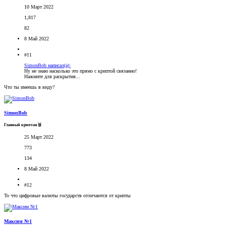
10 Март 2022
1,817
82
8 Май 2022
#11
SimonBob написал(а):
Ну не знаю насколько это прямо с криптой связанно!
Нажмите для раскрытия...
Что ты имеешь в виду?
SimonBob
Главный криптан🥉
25 Март 2022
773
134
8 Май 2022
#12
То что цифровые валюты государств отличаются от крипты
Максим №1