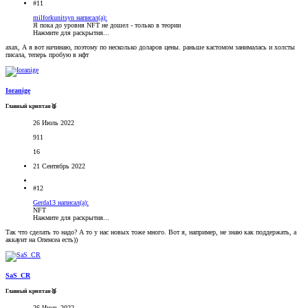
#11
milforkunitsyn написал(а):
Я пока до уровня NFT не дошел - только в теории
Нажмите для раскрытия...
ахах, А я вот начинаю, поэтому по несколько доларов цены. раньше кастомом занималась и холсты
писала, теперь пробую в нфт
Ioranige
Главный криптан🥈
26 Июль 2022
911
16
21 Сентябрь 2022
#12
Gerda13 написал(а):
NFT
Нажмите для раскрытия...
Так что сделать то надо? А то у нас новых тоже много. Вот я, например, не знаю как поддержать, а
аккаунт на Опенсеа есть))
SaS_CR
Главный криптан🥈
26 Июль 2022