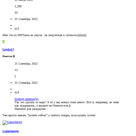
1,289
33
21 Сентябрь 2022
#13
Мне что-то НФТшки не зашли - не творческая я личность))))))))))
G
Gerda13
Новичок🥇
21 Сентябрь 2022
13
2
21 Сентябрь 2022
#14
Ioranige написал(а):
Так что сделать то надо? А то у нас новых тоже много. Вот я, например, не знаю
как поддержать, а аккаунт на Опенсеа есть))
Нажмите для раскрытия...
Там просто нажать "купить сейчас" у любого товара, если купить хотите
Game4anger