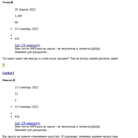
Холдер🥉
26 Апрель 2022
1,599
90
21 Сентябрь 2022
#15
SaS_CR написал(а):
Мне что-то НФТшки не зашли - не творческая я личность))))))))))
Нажмите для раскрытия...
Ты видел какое там иногда за сотни штук продают? Там не всегда умение рисовать ценят
G
Gerda13
Новичок🥇
21 Сентябрь 2022
13
2
21 Сентябрь 2022
#16
SaS_CR написал(а):
Мне что-то НФТшки не зашли - не творческая я личность))))))))))
Нажмите для раскрытия...
Вы просто не поняли современное искуство. Я художник, понимать недавно начала сама