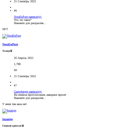
21 Сентябрь 2022
#6
NoraEnPure написал(а):
Что это такое?
Нажмите для раскрытия...
NFT
NoraEnPure
Холдер🥉
26 Апрель 2022
1,788
69
21 Сентябрь 2022
#7
Game4anger написал(а):
На опенсеа проголосовать наверное просит
Нажмите для раскрытия...
У меня там акка нет
Ioranige
Главный криптан🥈