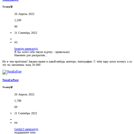
Холдер🥉
26 Апрель 2022
1,599
90
21 Сентябрь 2022
#3
Ioranige написал(а):
Я бы хотел себе такую куртку - прикольно)
Нажмите для раскрытия...
Ну в чем проблема? Закажи принт в какой-нибудь конторе, типографии. С тебя пару штук возмут, а за
эту ты заплатишь тыщ 20 000
NoraEnPure
Холдер🥉
26 Апрель 2022
1,788
69
21 Сентябрь 2022
#4
Gerda13 написал(а):
поддержите плиз