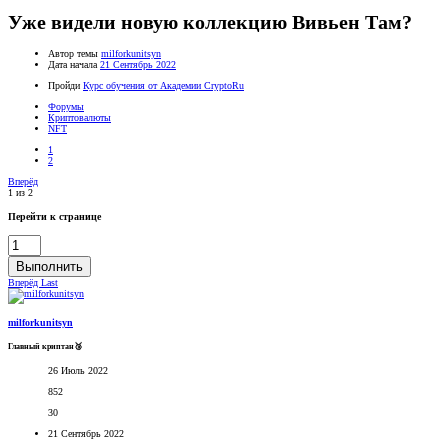
Уже видели новую коллекцию Вивьен Там?
Автор темы
milforkunitsyn
Дата начала
21 Сентябрь 2022
Пройди
Курс обучения от Академии CryptoRu
Форумы
Криптовалюты
NFT
1
2
Вперёд
1 из 2
Перейти к странице
Выполнить
Вперёд
Last
milforkunitsyn
Главный криптан🥉
26 Июль 2022
852
30
21 Сентябрь 2022