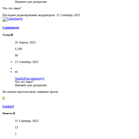
Нажмите для раскрытия...
Что это такое?
Последнее редактирование модератором:
22 Сентябрь 2022
Game4anger
Холдер🥉
26 Апрель 2022
1,599
90
21 Сентябрь 2022
#5
NoraEnPure написал(а):
Что это такое?
Нажмите для раскрытия...
На опенсеа проголосовать наверное просит
G
Gerda13
Новичок🥇
21 Сентябрь 2022
13
2