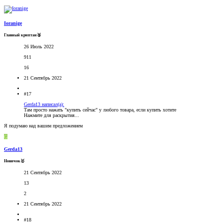
Ioranige
Главный криптан🥈
26 Июль 2022
911
16
21 Сентябрь 2022
#17
Gerda13 написал(а):
Там просто нажать "купить сейчас" у любого товара, если купить хотите
Нажмите для раскрытия...
Я подумаю над вашим предложением
G
Gerda13
Новичок🥇
21 Сентябрь 2022
13
2
21 Сентябрь 2022
#18