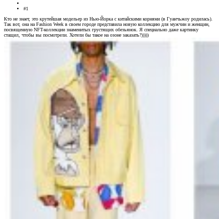
#1
Кто не знает, это крутейшая модельер из Нью-Йорка с китайскими корнями (в Гуанчьжоу родилась).
Так вот, она на Fashion Week в своем городе представила новую коллекцию для мужчин и женщин,
посвященную NFT-коллекции знаменитых грустящих обезьянок. Я специально даже картинку
стащил, чтобы вы посмотрели. Хотели бы такое на озоне заказать?)))))