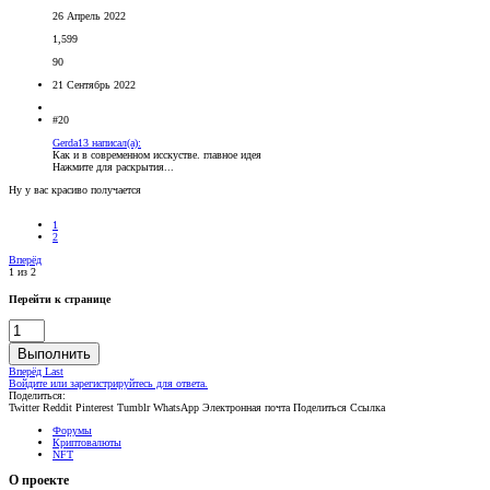
26 Апрель 2022
1,599
90
21 Сентябрь 2022
#20
Gerda13 написал(а):
Как и в современном исскустве. главное идея
Нажмите для раскрытия...
Ну у вас красиво получается
1
2
Вперёд
1 из 2
Перейти к странице
Выполнить
Вперёд
Last
Войдите или зарегистрируйтесь для ответа.
Поделиться:
Twitter
Reddit
Pinterest
Tumblr
WhatsApp
Электронная почта
Поделиться
Ссылка
Форумы
Криптовалюты
NFT
О проекте