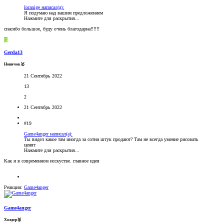
Ioranige написал(а):
Я подумаю над вашим предложением
Нажмите для раскрытия...
спасибо большое, буду очень благодарна!!!!!!
G
Gerda13
Новичок🥇
21 Сентябрь 2022
13
2
21 Сентябрь 2022
#19
Game4anger написал(а):
Ты видел какое там иногда за сотни штук продают? Там не всегда умение рисовать
ценят
Нажмите для раскрытия...
Как и в современном исскустве. главное идея
Реакции:
Game4anger
Game4anger
Холдер🥉