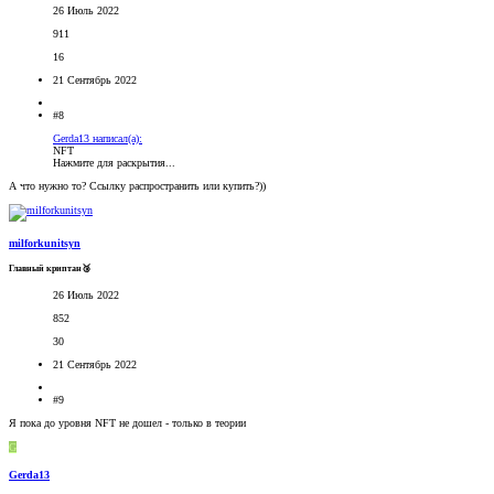
26 Июль 2022
911
16
21 Сентябрь 2022
#8
Gerda13 написал(а):
NFT
Нажмите для раскрытия...
А что нужно то? Ссылку распространить или купить?))
milforkunitsyn
Главный криптан🥉
26 Июль 2022
852
30
21 Сентябрь 2022
#9
Я пока до уровня NFT не дошел - только в теории
G
Gerda13