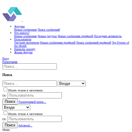
Форумы
Новые сообщения
Поиск сообщений
Что нового?
Новые сообщения
Новые ресурсы
Новые сообщения профилей
Последняя активность
Пользователи
Текущие посетители
Новые сообщения профилей
Поиск сообщений профилей
Top Posters of
the Month
Написать жалобу
Жизнь форума
Вход
Регистрация
Поиск
Искать только в заголовках
От:
Поиск
Расширенный поиск...
Искать только в заголовках
От:
Поиск
Advanced...
Меню