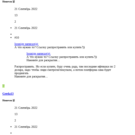
Новичок🥇
21 Сентябрь 2022
13
2
21 Сентябрь 2022
#10
Ioranige написал(а):
А что нужно то? Ссылку распространить или купить?))
Ioranige написал(а):
А что нужно то? Ссылку распространить или купить?))
Нажмите для раскрытия...
Распространить. Но если купите, буду очень рада, там последние нфтишки по 2
долара, надо чтобы люди смотрели/покупали, а потом платформа сама будет
продвигать
Нажмите для раскрытия...
G
Gerda13
Новичок🥇
21 Сентябрь 2022
13
2
21 Сентябрь 2022