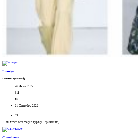
Ioranige
Главный криптан🥈
26 Июль 2022
911
16
21 Сентябрь 2022
#2
Я бы хотел себе такую куртку - прикольно)
Game4anger