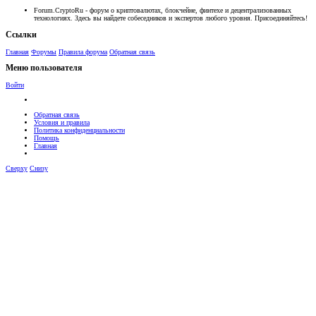
Forum.CryptoRu - форум о криптовалютах, блокчейне, финтехе и децентрализованных
технологиях. Здесь вы найдете собеседников и экспертов любого уровня. Присоединяйтесь!
Ссылки
Главная
Форумы
Правила форума
Обратная связь
Меню пользователя
Войти
Обратная связь
Условия и правила
Политика конфиденциальности
Помощь
Главная
Сверху
Снизу