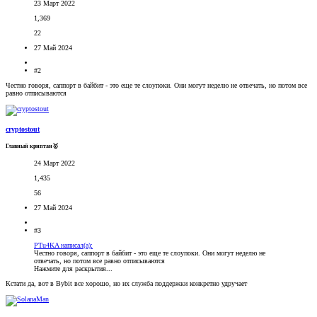
23 Март 2022
1,369
22
27 Май 2024
#2
Честно говоря, саппорт в байбит - это еще те слоупоки. Они могут неделю не отвечать, но потом все
равно отписываются
cryptostout
Главный криптан🥇
24 Март 2022
1,435
56
27 Май 2024
#3
PTu4KA написал(а):
Честно говоря, саппорт в байбит - это еще те слоупоки. Они могут неделю не
отвечать, но потом все равно отписываются
Нажмите для раскрытия...
Кстати да, вот в Bybit все хорошо, но их служба поддержки конкретно удручает