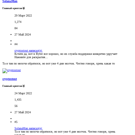
SolanaMan
Главный криптан🥈
29 Март 2022
1,274
84
27 Май 2024
#4
cryptostout написал(а):
Кстати да, вот в Bybit все хорошо, но их служба поддержки конкретно удручает
Нажмите для раскрытия...
Та я там по мелочи обратился, но вот уже 4 дня молчок. Честно говоря, хрень какая то
cryptostout
Главный криптан🥇
24 Март 2022
1,435
56
27 Май 2024
#5
SolanaMan написал(а):
Та я там по мелочи обратился, но вот уже 4 дня молчок. Честно говоря, хрень
какая то