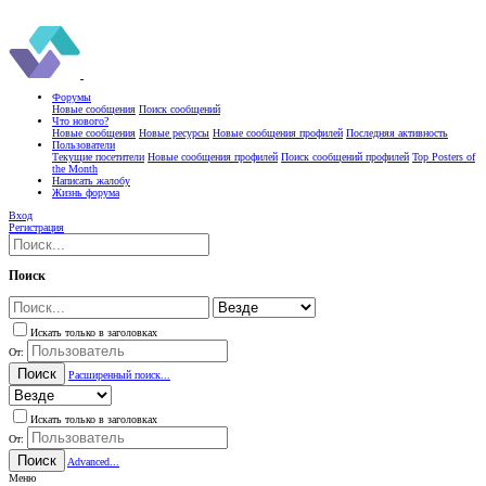
Форумы
Новые сообщения
Поиск сообщений
Что нового?
Новые сообщения
Новые ресурсы
Новые сообщения профилей
Последняя активность
Пользователи
Текущие посетители
Новые сообщения профилей
Поиск сообщений профилей
Top Posters of
the Month
Написать жалобу
Жизнь форума
Вход
Регистрация
Поиск
Искать только в заголовках
От:
Поиск
Расширенный поиск...
Искать только в заголовках
От:
Поиск
Advanced...
Меню