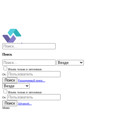
Поиск
Искать только в заголовках
От:
Поиск
Расширенный поиск...
Искать только в заголовках
От:
Поиск
Advanced...
Меню