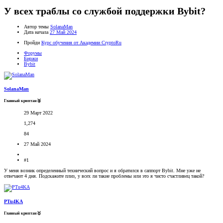
У всех траблы со службой поддержки Bybit?
Автор темы
SolanaMan
Дата начала
27 Май 2024
Пройди
Курс обучения от Академии CryptoRu
Форумы
Биржи
Bybit
SolanaMan
Главный криптан🥈
29 Март 2022
1,274
84
27 Май 2024
#1
У меня возник определенный технический вопрос и я обратился в саппорт Bybit. Мне уже не
отвечают 4 дня. Подскажите плиз, у всех ли такие проблемы или это я чисто счастливец такой?
PTu4KA
Главный криптан🥇