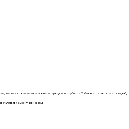
не могу вот понять, у кого можно поучиться премудростям арбитража? Может, вы знаете толковых коучей, 
т обучаться я бы ни у кого не стал