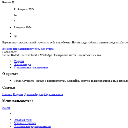
Новичок🥇
11 Февраль 2024
24
6
7 Апрель 2024
#6
Берешь пару курсов, статей, уроков на тубе и пробуешь. Потом когда набьешь шишки сам для себя смож
Войдите или зарегистрируйтесь для ответа.
Поделиться:
Twitter
Reddit
Pinterest
Tumblr
WhatsApp
Электронная почта
Поделиться
Ссылка
Форумы
Общий раздел
Криптовалюта для новичков
О проекте
Forum.CryptoRu - форум о криптовалютах, блокчейне, финтехе и децентрализованных техноло
Ссылки
Главная
Форумы
Правила форума
Обратная связь
Меню пользователя
Войти
Обратная связь
Условия и правила
Политика конфиденциальности