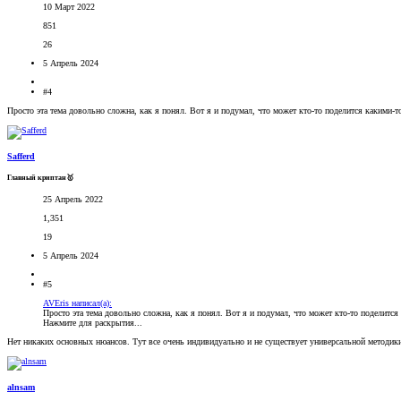
10 Март 2022
851
26
5 Апрель 2024
#4
Просто эта тема довольно сложна, как я понял. Вот я и подумал, что может кто-то поделится какими-
Safferd
Главный криптан🥇
25 Апрель 2022
1,351
19
5 Апрель 2024
#5
AVEris написал(а):
Просто эта тема довольно сложна, как я понял. Вот я и подумал, что может кто-то поделитс
Нажмите для раскрытия...
Нет никаких основных нюансов. Тут все очень индивидуально и не существует универсальной методик
alnsam