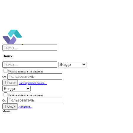
Поиск
Искать только в заголовках
От:
Поиск
Расширенный поиск...
Искать только в заголовках
От:
Поиск
Advanced...
Меню