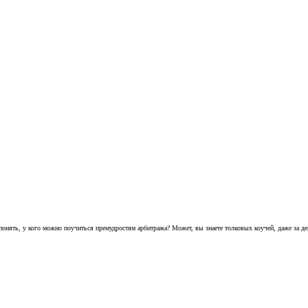
от понять, у кого можно поучиться премудростям арбитража? Может, вы знаете толковых коучей, даже за д