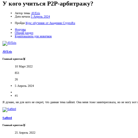
У кого учиться P2P-арбитражу?
Автор темы
AVEris
Дата начала
5 Апрель 2024
Пройди
Курс обучения от Академии CryptoRu
Форумы
Общий раздел
Криптовалюта для новичков
AVEris
Главный криптан🥉
10 Март 2022
851
26
5 Апрель 2024
#1
Я думаю, ни для кого не секрет, что данная тема хайпит. Она меня тоже заинтересовала, но не могу в
Safferd
Главный криптан🥇
25 Апрель 2022