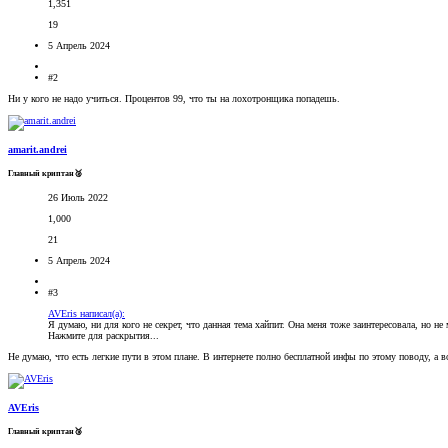
1,351
19
5 Апрель 2024
#2
Ни у кого не надо учиться. Процентов 99, что ты на лохотронщика попадешь.
amarit.andrei
Главный криптан🥈
26 Июль 2022
1,000
21
5 Апрель 2024
#3
AVEris написал(а):
Я думаю, ни для кого не секрет, что данная тема хайпит. Она меня тоже заинтересовала, но 
Нажмите для раскрытия...
Не думаю, что есть легкие пути в этом плане. В интернете полно бесплатной инфы по этому поводу, а во
AVEris
Главный криптан🥉