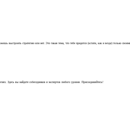
ешь выстроить стратегию или нет. Это такая тема, что тебе придется (кстати, как и везде) только свои
гиях. Здесь вы найдете собеседников и экспертов любого уровня. Присоединяйтесь!