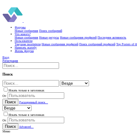
Форумы
Новые сообщения
Поиск сообщений
Что нового?
Новые сообщения
Новые ресурсы
Новые сообщения профилей
Последняя активность
Пользователи
Текущие посетители
Новые сообщения профилей
Поиск сообщений профилей
Top Posters of 
Написать жалобу
Жизнь форума
Вход
Регистрация
Поиск
Искать только в заголовках
От:
Поиск
Расширенный поиск...
Искать только в заголовках
От:
Поиск
Advanced...
Меню