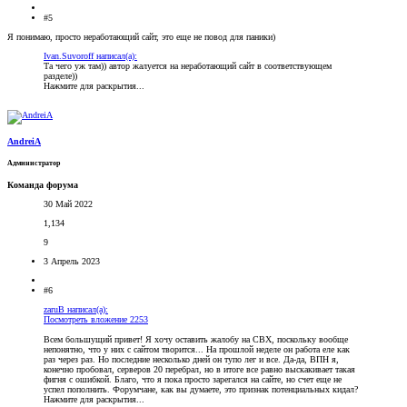
#5
Я понимаю, просто неработающий сайт, это еще не повод для паники)
Ivan.Suvoroff написал(а):
Та чего уж там)) автор жалуется на неработающий сайт в соответствующем
разделе))
Нажмите для раскрытия...
AndreiA
Администратор
Команда форума
30 Май 2022
1,134
9
3 Апрель 2023
#6
zaruB написал(а):
Посмотреть вложение 2253
Всем большущий привет! Я хочу оставить жалобу на CBX, поскольку вообще
непонятно, что у них с сайтом творится... На прошлой неделе он работа еле как
раз через раз. Но последние несколько дней он тупо лег и все. Да-да, ВПН я,
конечно пробовал, серверов 20 перебрал, но в итоге все равно выскакивает такая
фигня с ошибкой. Благо, что я пока просто зарегался на сайте, но счет еще не
успел пополнить. Форумчане, как вы думаете, это признак потенциальных кидал?
Нажмите для раскрытия...