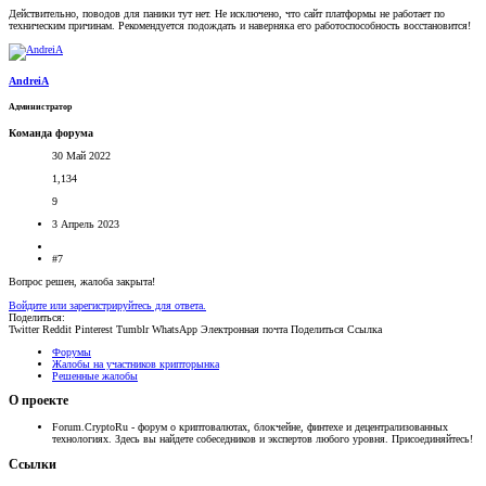
Действительно, поводов для паники тут нет. Не исключено, что сайт платформы не работает по
техническим причинам. Рекомендуется подождать и наверняка его работоспособность восстановится!
AndreiA
Администратор
Команда форума
30 Май 2022
1,134
9
3 Апрель 2023
#7
Вопрос решен, жалоба закрыта!
Войдите или зарегистрируйтесь для ответа.
Поделиться:
Twitter
Reddit
Pinterest
Tumblr
WhatsApp
Электронная почта
Поделиться
Ссылка
Форумы
Жалобы на участников крипторынка
Решенные жалобы
О проекте
Forum.CryptoRu - форум о криптовалютах, блокчейне, финтехе и децентрализованных
технологиях. Здесь вы найдете собеседников и экспертов любого уровня. Присоединяйтесь!
Ссылки