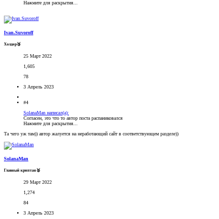
Нажмите для раскрытия...
Ivan.Suvoroff
Холдер🥉
25 Март 2022
1,605
78
3 Апрель 2023
#4
SolanaMan написал(а):
Согласен, это что то автор поста распаниковался
Нажмите для раскрытия...
Та чего уж там)) автор жалуется на неработающий сайт в соответствующем разделе))
SolanaMan
Главный криптан🥈
29 Март 2022
1,274
84
3 Апрель 2023