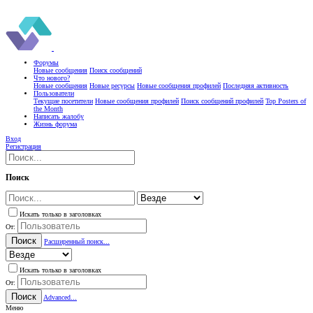
Форумы
Новые сообщения
Поиск сообщений
Что нового?
Новые сообщения
Новые ресурсы
Новые сообщения профилей
Последняя активность
Пользователи
Текущие посетители
Новые сообщения профилей
Поиск сообщений профилей
Top Posters of
the Month
Написать жалобу
Жизнь форума
Вход
Регистрация
Поиск
Искать только в заголовках
От:
Поиск
Расширенный поиск...
Искать только в заголовках
От:
Поиск
Advanced...
Меню