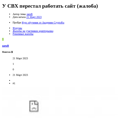
У CBX перестал работать сайт (жалоба)
Автор темы
zaruB
Дата начала
21 Март 2023
Пройди
Курс обучения от Академии CryptoRu
Форумы
Жалобы на участников крипторынка
Решенные жалобы
Z
zaruB
Новичок🥉
21 Март 2023
1
0
21 Март 2023
#1