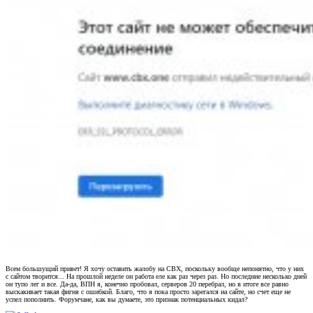
Всем большущий привет! Я хочу оставить жалобу на CBX, поскольку вообще непонятно, что у них
с сайтом творится... На прошлой неделе он работа еле как раз через раз. Но последние несколько дней
он тупо лег и все. Да-да, ВПН я, конечно пробовал, серверов 20 перебрал, но в итоге все равно
выскакивает такая фигня с ошибкой. Благо, что я пока просто зарегался на сайте, но счет еще не
успел пополнить. Форумчане, как вы думаете, это признак потенциальных кидал?