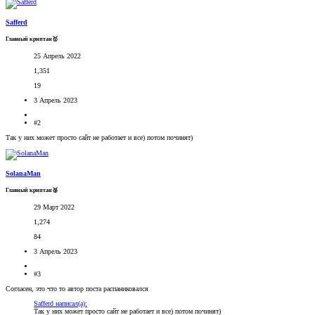
Safferd
Главный криптан🥇
25 Апрель 2022
1,351
19
3 Апрель 2023
#2
Так у них может просто сайт не работает и все) потом починят)
SolanaMan
Главный криптан🥈
29 Март 2022
1,274
84
3 Апрель 2023
#3
Согласен, это что то автор поста распаниковался
Safferd написал(а):
Так у них может просто сайт не работает и все) потом починят)