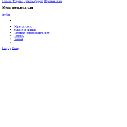
Главная
Форумы
Правила форума
Обратная связь
Меню пользователя
Войти
Обратная связь
Условия и правила
Политика конфиденциальности
Помощь
Главная
Сверху
Снизу