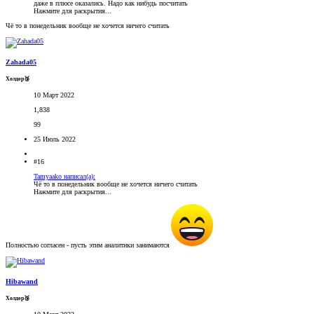
даже в плюсе оказались. Надо как нибудь посчитать
Нажмите для раскрытия...
Чё то в понедельник вообще не хочется ничего считать
Zahada05
Холдер🥉
10 Март 2022
1,838
99
25 Июль 2022
#16
Tamyaako написал(а):
Чё то в понедельник вообще не хочется ничего считать
Нажмите для раскрытия...
Полностью согласен - пусть этим аналитики занимаются
Hibawand
Холдер🥉