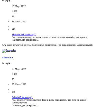
Холдер🥉
10 Март 2022
1,838
99
25 Июль 2022
#19
Максим №1 написал(а):
Вот этого не скажу, но знаю что он почему то очень полюбил эту крипту.
Нажмите для раскрытия...
Ага, даже регулятор на этом фоне к нему привязался, что типа он ценой манипулирует))
Tamyaako
Холдер🥉
10 Март 2022
1,920
95
25 Июль 2022
#20
Zahada05 написал(а):
Ага, даже регулятор на этом фоне к нему привязался, что типа он ценой
манипулирует))
Нажмите для раскрытия...