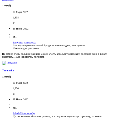
Холдер🥉
10 Март 2022
1,838
99
25 Июль 2022
#14
Tamyaako написал(а):
Что ему понравится могло? Вроде же ниже продали, чем купили
Нажмите для раскрытия...
Ну там не очень большая разница, а если учесть апрельскую продажу, то может даже в плюсе
оказались. Надо как нибудь посчитать
Tamyaako
Холдер🥉
10 Март 2022
1,920
95
25 Июль 2022
#15
Zahada05 написал(а):
Ну там не очень большая разница, а если учесть апрельскую продажу, то может