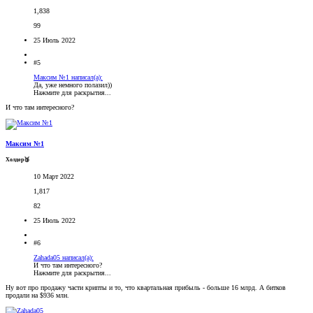
1,838
99
25 Июль 2022
#5
Максим №1 написал(а):
Да, уже немного полазил))
Нажмите для раскрытия...
И что там интересного?
Максим №1
Холдер🥉
10 Март 2022
1,817
82
25 Июль 2022
#6
Zahada05 написал(а):
И что там интересного?
Нажмите для раскрытия...
Ну вот про продажу части крипты и то, что квартальная прибыль - больше 16 млрд. А битков
продали на $936 млн.