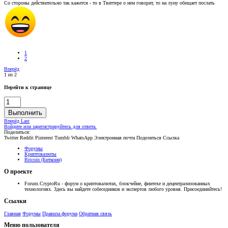
Со стороны действительно так кажется - то в Твиттере о нем говорит, то на луну обещает послать
1
2
Вперёд
1 из 2
Перейти к странице
Выполнить
Вперёд
Last
Войдите или зарегистрируйтесь для ответа.
Поделиться:
Twitter
Reddit
Pinterest
Tumblr
WhatsApp
Электронная почта
Поделиться
Ссылка
Форумы
Криптовалюты
Bitcoin (Биткоин)
О проекте
Forum.CryptoRu - форум о криптовалютах, блокчейне, финтехе и децентрализованных
технологиях. Здесь вы найдете собеседников и экспертов любого уровня. Присоединяйтесь!
Ссылки
Главная
Форумы
Правила форума
Обратная связь
Меню пользователя