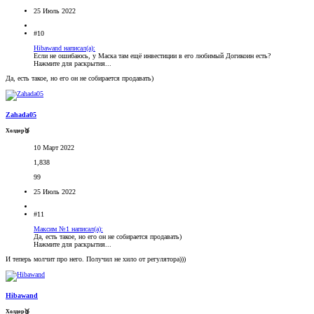
25 Июль 2022
#10
Hibawand написал(а):
Если не ошибаюсь, у Маска там ещё инвестиции в его любимый Догикоин есть?
Нажмите для раскрытия...
Да, есть такое, но его он не собирается продавать)
Zahada05
Холдер🥉
10 Март 2022
1,838
99
25 Июль 2022
#11
Максим №1 написал(а):
Да, есть такое, но его он не собирается продавать)
Нажмите для раскрытия...
И теперь молчит про него. Получил не хило от регулятора)))
Hibawand
Холдер🥉