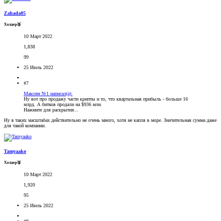
Zahada05
Холдер🥉
10 Март 2022
1,838
99
25 Июль 2022
#7
Максим №1 написал(а):
Ну вот про продажу части крипты и то, что квартальная прибыль - больше 16
млрд. А битков продали на $936 млн.
Нажмите для раскрытия...
Ну в таких масштабах действительно не очень много, хотя не капля в море. Значительная сумма даже
для такой компании.
Tamyaako
Холдер🥉
10 Март 2022
1,920
95
25 Июль 2022