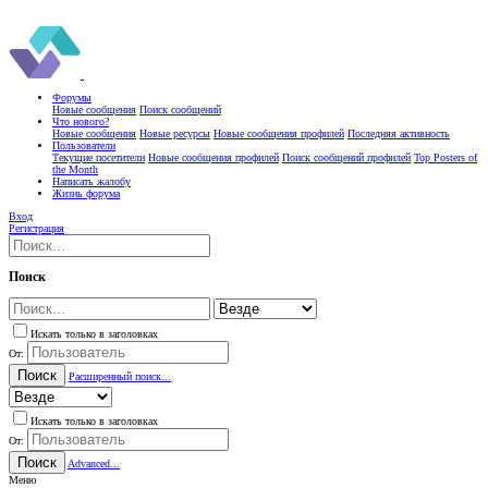
Форумы
Новые сообщения
Поиск сообщений
Что нового?
Новые сообщения
Новые ресурсы
Новые сообщения профилей
Последняя активность
Пользователи
Текущие посетители
Новые сообщения профилей
Поиск сообщений профилей
Top Posters of
the Month
Написать жалобу
Жизнь форума
Вход
Регистрация
Поиск
Искать только в заголовках
От:
Поиск
Расширенный поиск...
Искать только в заголовках
От:
Поиск
Advanced...
Меню