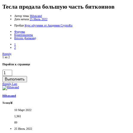
Тесла продала большую часть биткоинов
Автор темы
Hibawand
Дата начала
25 Июль 2022
Пройди
Курс обучения от Академии CryptoRu
Форумы
Криптовалюты
Bitcoin (Биткоин)
1
2
Вперёд
1 из 2
Перейти к странице
Выполнить
Вперёд
Last
Hibawand
Холдер🥉
10 Март 2022
1,961
89
25 Июль 2022