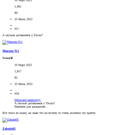
10 Март 2022
1,961
89
25 Июль 2022
#17
А сколько догикоинов у Теслы?
Максим №1
Холдер🥉
10 Март 2022
1,817
82
25 Июль 2022
#18
Hibawand написал(а):
А сколько догикоинов у Теслы?
Нажмите для раскрытия...
Вот этого не скажу, но знаю что он почему то очень полюбил эту крипту.
Zahada05