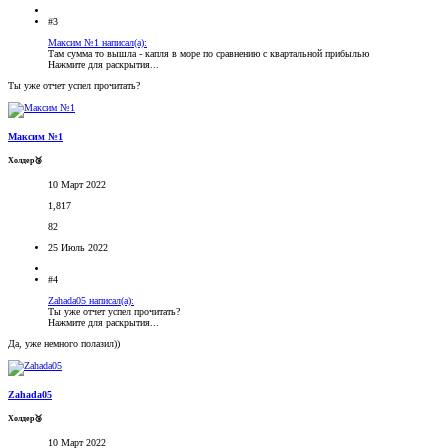
#3
Максим №1 написал(а):
Там сумма то вышла - капля в море по сравнению с квартальной прибылью
Нажмите для раскрытия...
Ты уже отчет успел прочитать?
Максим №1
Холдер🥉
10 Март 2022
1,817
82
25 Июль 2022
#4
Zahada05 написал(а):
Ты уже отчет успел прочитать?
Нажмите для раскрытия...
Да, уже немного полазил))
Zahada05
Холдер🥉
10 Март 2022