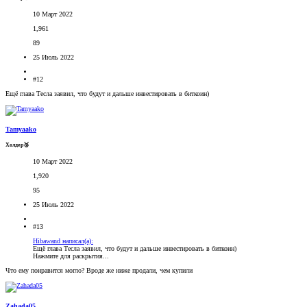
10 Март 2022
1,961
89
25 Июль 2022
#12
Ещё глава Тесла заявил, что будут и дальше инвестировать в биткоин)
Tamyaako
Холдер🥉
10 Март 2022
1,920
95
25 Июль 2022
#13
Hibawand написал(а):
Ещё глава Тесла заявил, что будут и дальше инвестировать в биткоин)
Нажмите для раскрытия...
Что ему понравится могло? Вроде же ниже продали, чем купили
Zahada05