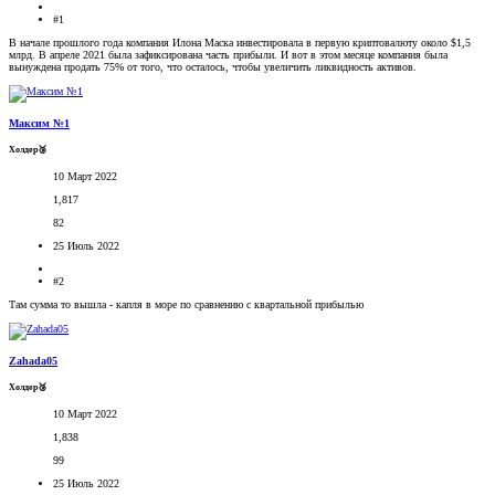
#1
В начале прошлого года компания Илона Маска инвестировала в первую криптовалюту около $1,5
млрд. В апреле 2021 была зафиксирована часть прибыли. И вот в этом месяце компания была
вынуждена продать 75% от того, что осталось, чтобы увеличить ликвидность активов.
Максим №1
Холдер🥉
10 Март 2022
1,817
82
25 Июль 2022
#2
Там сумма то вышла - капля в море по сравнению с квартальной прибылью
Zahada05
Холдер🥉
10 Март 2022
1,838
99
25 Июль 2022