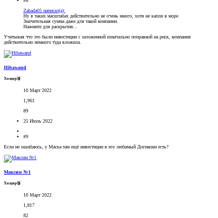
#8
Zahada05 написал(а):
Ну в таких масштабах действительно не очень много, хотя не капля в море.
Значительная сумма даже для такой компании.
Нажмите для раскрытия...
Учитывая что это были инвестиции с заложенной изначально поправкой на риск, компания
действительно немного туда вложила.
Hibawand
Холдер🥉
10 Март 2022
1,961
89
25 Июль 2022
#9
Если не ошибаюсь, у Маска там ещё инвестиции в его любимый Догикоин есть?
Максим №1
Холдер🥉
10 Март 2022
1,817
82