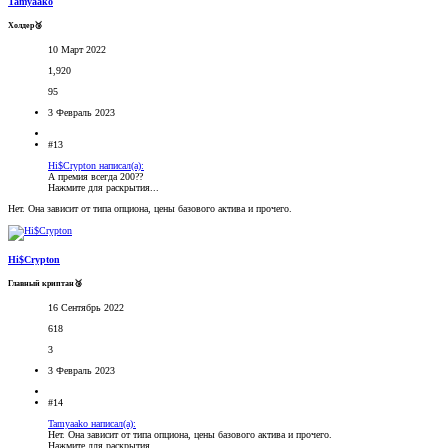
Tamyaako
Холдер🥉
10 Март 2022
1,920
95
3 Февраль 2023
#13
Hi$Crypton написал(а):
А премия всегда 200??
Нажмите для раскрытия...
Нет. Она зависит от типа опциона, цены базового актива и прочего.
Hi$Crypton
Главный криптан🥉
16 Сентябрь 2022
618
3
3 Февраль 2023
#14
Tamyaako написал(а):
Нет. Она зависит от типа опциона, цены базового актива и прочего.
Нажмите для раскрытия...