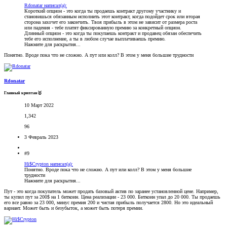
Rdonatar написал(а):
Короткий опцион - это когда ты продаешь контракт другому участнику и
становишься обязанным исполнить этот контракт, когда подойдет срок или вторая
сторона захочет его закончить. Твоя прибыль в этом не зависит от размера роста
или падения - тебе платят фиксированную премию за конкретный опцион.
Длинный опцион - это когда ты покупаешь контракт и продавец обязан обеспечить
тебе его исполнение, а ты в любом случае выплачиваешь премию.
Нажмите для раскрытия...
Понятно. Вроде пока что не сложно. А пут или колл? В этом у меня большие трудности
Rdonatar
Главный криптан🥇
10 Март 2022
1,342
96
3 Февраль 2023
#9
Hi$Crypton написал(а):
Понятно. Вроде пока что не сложно. А пут или колл? В этом у меня большие
трудности
Нажмите для раскрытия...
Пут - это когда покупатель может продать базовый актив по заранее установленной цене. Например,
ты купил пут за 200$ на 1 биткоин. Цена реализации - 23 000. Биткоин упал до 20 000. Ты продаешь
его все равно за 23 000, минус премия 200 и чистая прибыль получается 2800. Но это идеальный
вариант. Может быть и безубыток, а может быть потеря премии.