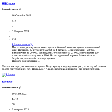
Hi$Crypton
Главный криптан🥉
16 Сентябрь 2022
618
3
3 Февраль 2023
#10
Rdonatar написал(а):
Пут - это когда покупатель может продать базовый актив по заранее установленной
цене. Например, ты купил пут за 200$ на 1 биткоин. Цена реализации - 23 000.
Биткоин упал до 20 000. Ты продаешь его все равно за 23 000, минус премия 200
и чистая прибыль получается 2800. Но это идеальный вариант. Может быть и
безубыток, а может быть потеря премии.
Нажмите для раскрытия...
Так вот как страхуют позиции по крипте. Берут крипту в надежде на ее рост, но на случай падения
просто покупают к ней пут? Прикольно)) А колл, насколько я понимаю - это если будет рост?
Rdonatar
Главный криптан🥇
10 Март 2022
1,342
96
3 Февраль 2023