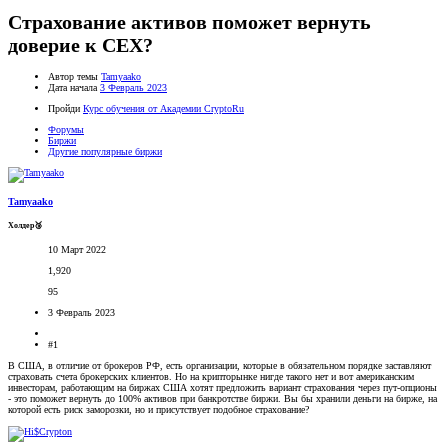
Страхование активов поможет вернуть
доверие к CEX?
Автор темы
Tamyaako
Дата начала
3 Февраль 2023
Пройди
Курс обучения от Академии CryptoRu
Форумы
Биржи
Другие популярные биржи
Tamyaako
Холдер🥉
10 Март 2022
1,920
95
3 Февраль 2023
#1
В США, в отличие от брокеров РФ, есть организации, которые в обязательном порядке заставляют
страховать счета брокерских клиентов. Но на крипторынке нигде такого нет и вот американским
инвесторам, работающим на биржах США хотят предложить вариант страхования через пут-опционы
- это поможет вернуть до 100% активов при банкротстве биржи. Вы бы хранили деньги на бирже, на
которой есть риск заморозки, но и присутствует подобное страхование?