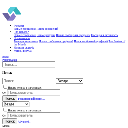
Форумы
Новые сообщения
Поиск сообщений
Что нового?
Новые сообщения
Новые ресурсы
Новые сообщения профилей
Последняя активность
Пользователи
Текущие посетители
Новые сообщения профилей
Поиск сообщений профилей
Top Posters of
the Month
Написать жалобу
Жизнь форума
Вход
Регистрация
Поиск
Искать только в заголовках
От:
Поиск
Расширенный поиск...
Искать только в заголовках
От:
Поиск
Advanced...
Меню