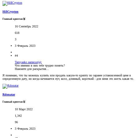
Hi$Crypton
Главный криптан🥉
16 Сентябрь 2022
618
3
3 Февраль 2023
#4
Tamyaako написал(а):
Что именно в них тебе трудно понять?
Нажмите для раскрытия...
Я понимаю, что ты можешь купить или продать какую-то крипту по заранее установленной цене в
определенную дату, но когда начинается пут, колл, длинный, короткий - для меня это жесть какая то.
Rdonatar
Главный криптан🥇
10 Март 2022
1,342
96
3 Февраль 2023