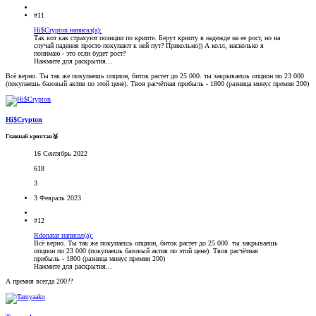
#11
Hi$Crypton написал(а):
Так вот как страхуют позиции по крипте. Берут крипту в надежде на ее рост, но на
случай падения просто покупают к ней пут? Прикольно)) А колл, насколько я
понимаю - это если будет рост?
Нажмите для раскрытия...
Всё верно. Ты так же покупаешь опцион, биток растет до 25 000. ты закрываешь опцион по 23 000
(покупаешь базовый актив по этой цене). Твоя расчётная прибыль - 1800 (разница минус премия 200)
Hi$Crypton
Главный криптан🥉
16 Сентябрь 2022
618
3
3 Февраль 2023
#12
Rdonatar написал(а):
Всё верно. Ты так же покупаешь опцион, биток растет до 25 000. ты закрываешь
опцион по 23 000 (покупаешь базовый актив по этой цене). Твоя расчётная
прибыль - 1800 (разница минус премия 200)
Нажмите для раскрытия...
А премия всегда 200??