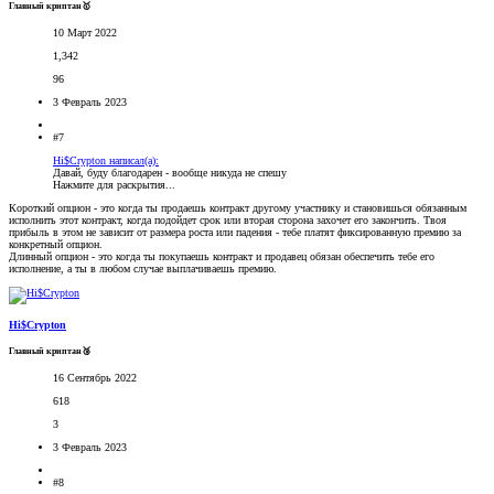
Главный криптан🥇
10 Март 2022
1,342
96
3 Февраль 2023
#7
Hi$Crypton написал(а):
Давай, буду благодарен - вообще никуда не спешу
Нажмите для раскрытия...
Короткий опцион - это когда ты продаешь контракт другому участнику и становишься обязанным
исполнить этот контракт, когда подойдет срок или вторая сторона захочет его закончить. Твоя
прибыль в этом не зависит от размера роста или падения - тебе платят фиксированную премию за
конкретный опцион.
Длинный опцион - это когда ты покупаешь контракт и продавец обязан обеспечить тебе его
исполнение, а ты в любом случае выплачиваешь премию.
Hi$Crypton
Главный криптан🥉
16 Сентябрь 2022
618
3
3 Февраль 2023
#8