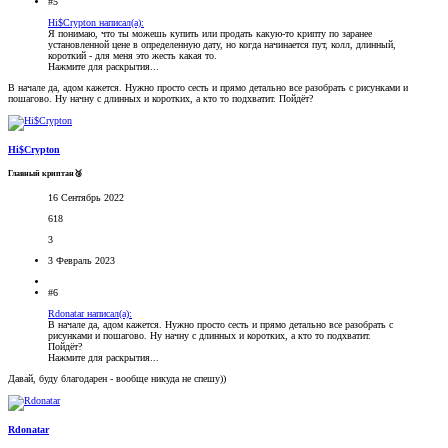
#5
Hi$Crypton написал(а):
Я понимаю, что ты можешь купить или продать какую-то крипту по заранее
установленной цене в определенную дату, но когда начинается пут, колл, длинный,
короткий - для меня это жесть какая то.
Нажмите для раскрытия...
В начале да, адом кажется. Нужно просто сесть и прямо детально все разобрать с рисунками и
пошагово. Ну начну с длинных и коротких, а кто то подхватит. Пойдёт?
Hi$Crypton
Главный криптан🥉
16 Сентябрь 2022
618
3
3 Февраль 2023
#6
Rdonatar написал(а):
В начале да, адом кажется. Нужно просто сесть и прямо детально все разобрать с
рисунками и пошагово. Ну начну с длинных и коротких, а кто то подхватит.
Пойдёт?
Нажмите для раскрытия...
Давай, буду благодарен - вообще никуда не спешу))
Rdonatar