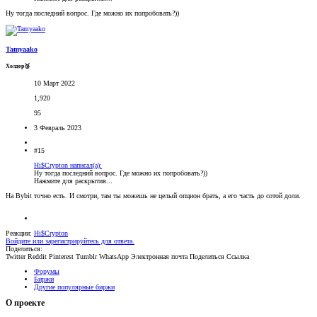
Ну тогда последний вопрос. Где можно их попробовать?))
Tamyaako
Холдер🥉
10 Март 2022
1,920
95
3 Февраль 2023
#15
Hi$Crypton написал(а):
Ну тогда последний вопрос. Где можно их попробовать?))
Нажмите для раскрытия...
На Bybit точно есть. И смотри, там ты можешь не целый опцион брать, а его часть до сотой доли.
Реакции:
Hi$Crypton
Войдите или зарегистрируйтесь для ответа.
Поделиться:
Twitter
Reddit
Pinterest
Tumblr
WhatsApp
Электронная почта
Поделиться
Ссылка
Форумы
Биржи
Другие популярные биржи
О проекте