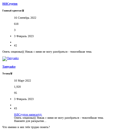
Hi$Crypton
Главный криптан🥉
16 Сентябрь 2022
618
3
3 Февраль 2023
#2
Опять опционы((( Никак с ними не могу разобраться - тяжелейшая тема.
Tamyaako
Холдер🥉
10 Март 2022
1,920
95
3 Февраль 2023
#3
Hi$Crypton написал(а):
Опять опционы((( Никак с ними не могу разобраться - тяжелейшая тема.
Нажмите для раскрытия...
Что именно в них тебе трудно понять?