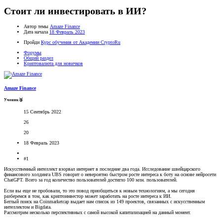
Стоит ли инвестировать в ИИ?
Автор темы
Amaze Finance
Дата начала
18 Февраль 2023
Пройди
Курс обучения от Академии CryptoRu
Форумы
Общий раздел
Криптовалюта для новичков
Amaze Finance
Ученик🥉
15 Сентябрь 2022
26
20
18 Февраль 2023
#1
Искусственный интеллект взорвал интернет в последние два года. Исследование швейцарского
финансового холдинга UBS говорит о невероятно быстром росте интереса к боту на основе нейросети
ChatGPT. Всего за год количество пользователей достигло 100 млн. пользователей.
Если вы еще не пробовали, то это повод приобщиться к новым технологиям, а мы сегодня
разберемся в том, как криптоинвестор может заработать на росте интереса к ИИ.
Беглый поиск на Coinmarketcap выдает нам список из 149 проектов, связанных с искусственным
интеллектом и Bigdata.
Рассмотрим несколько перспективных с самой высокой капитализацией на данный момент.