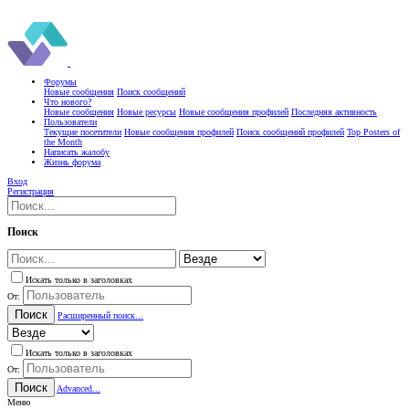
Форумы
Новые сообщения
Поиск сообщений
Что нового?
Новые сообщения
Новые ресурсы
Новые сообщения профилей
Последняя активность
Пользователи
Текущие посетители
Новые сообщения профилей
Поиск сообщений профилей
Top Posters of
the Month
Написать жалобу
Жизнь форума
Вход
Регистрация
Поиск
Искать только в заголовках
От:
Поиск
Расширенный поиск...
Искать только в заголовках
От:
Поиск
Advanced...
Меню