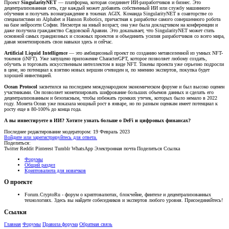
Проект
SingularityNET
— платформа, которая соединяет ИИ-разработчиков и бизнес. Это
децентрализованная сеть, где каждый может добавить собственный ИИ или службу машинного
обучения и получать вознаграждение в токенах AGIX. Команда SingularityNET в соавторстве со
специалистами из Alphabet и Hanson Robotics, причастная к разработке самого совершенного робота
на базе нейросети Софии. Несмотря на юный возраст, она уже была докладчиком на конференции и
даже получила гражданство Саудовской Аравии. Это доказывает, что SingularityNET может стать
основной самых грандиозных и сложных проектов и объединить усилия разработчиков со всего мира,
давая монетизировать свои навыки здесь и сейчас.
Artificial Liquid Intelligence
— это амбициозный проект по созданию метавселенной из умных NFT-
токенов (iNFT). Уже запущено приложение CharacterGPT, которое позволяет любому создать,
обучить и торговать искусственным интеллектом в виде NFT. Токены проекта уже серьезно подросли
в цене, но потенциал к взятию новых вершин очевиден и, по мнению экспертов, покупка будет
хорошей инвестицией.
Ocean Protocol
засветился на последнем международном экономическом форуме и был высоко оценен
участниками. Он позволяет монетизировать шифрование больших объемов данных и сделать его
децентрализованным и безопасным, чтобы избежать громких утечек, которых было немало в 2022
году. Монета Ocean уже показала мощный рост в январе, но по разным оценкам имеет потенциал к
росту еще в 80-100% до конца года.
А вы инвестируете в ИИ? Хотите узнать больше о DeFi и цифровых финансах?
Последнее редактирование модератором:
19 Февраль 2023
Войдите или зарегистрируйтесь для ответа.
Поделиться:
Twitter
Reddit
Pinterest
Tumblr
WhatsApp
Электронная почта
Поделиться
Ссылка
Форумы
Общий раздел
Криптовалюта для новичков
О проекте
Forum.CryptoRu - форум о криптовалютах, блокчейне, финтехе и децентрализованных
технологиях. Здесь вы найдете собеседников и экспертов любого уровня. Присоединяйтесь!
Ссылки
Главная
Форумы
Правила форума
Обратная связь