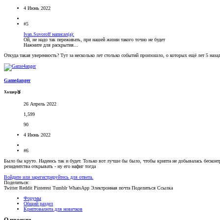
4 Июнь 2022
#5
Ivan.Suvoroff написал(а):
Ой, не надо так переживать, при нашей жизни такого точно не будет
Нажмите для раскрытия...
Откуда такая уверенность? Тут за несколько лет столько событий произошло, о которых ещё лет 5 назад
Game4anger
Холдер🥉
26 Апрель 2022
1,599
90
4 Июнь 2022
#6
Было бы круто. Надеюсь так и будет. Только вот лучше бы было, чтобы крипта не добывалась бескон
резидентства открывать - ну его нафиг тогда
Войдите или зарегистрируйтесь для ответа.
Поделиться:
Twitter
Reddit
Pinterest
Tumblr
WhatsApp
Электронная почта
Поделиться
Ссылка
Форумы
Общий раздел
Криптовалюта для новичков