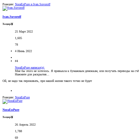
Реакции:
NoraEnPure
и
Ivan.Suvoroff
Ivan.Suvoroff
Холдер🥉
25 Март 2022
1,605
78
4 Июнь 2022
#4
NoraEnPure написал(а):
Мне бы этого не хотелось. Я привыкла к бумажным денежкам, или получать переводы на счёт
Нажмите для раскрытия...
Ой, не надо так переживать, при нашей жизни такого точно не будет
Реакции:
NoraEnPure
NoraEnPure
Холдер🥉
26 Апрель 2022
1,788
69