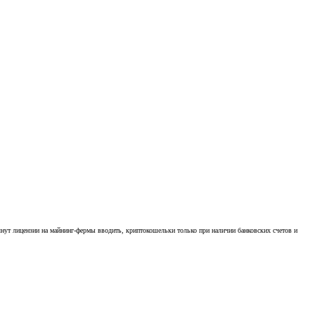
чнут лицензии на майнинг-фермы вводить, криптокошельки только при наличии банковских счетов и