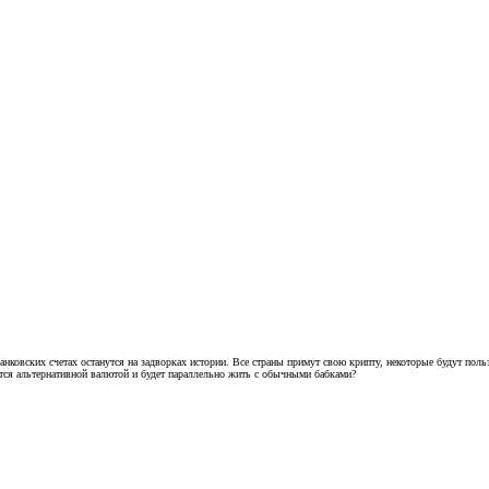
нковских счетах останутся на задворках истории. Все страны примут свою крипту, некоторые будут польз
нется альтернативной валютой и будет параллельно жить с обычными бабками?