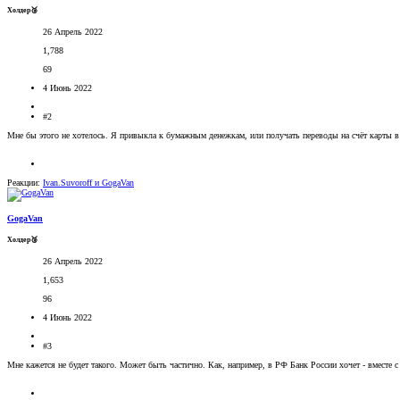
Холдер🥉
26 Апрель 2022
1,788
69
4 Июнь 2022
#2
Мне бы этого не хотелось. Я привыкла к бумажным денежкам, или получать переводы на счёт карты в
Реакции:
Ivan.Suvoroff
и
GogaVan
GogaVan
Холдер🥉
26 Апрель 2022
1,653
96
4 Июнь 2022
#3
Мне кажется не будет такого. Может быть частично. Как, например, в РФ Банк России хочет - вместе с 