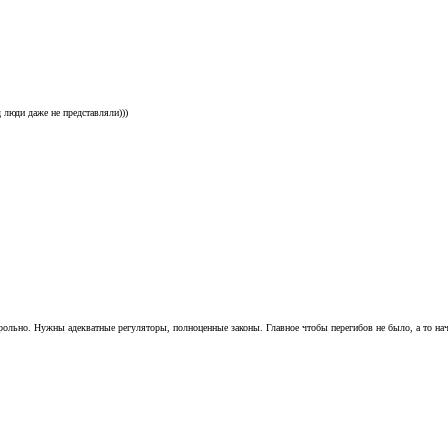
 люди даже не представляли)))
трольно. Нужны адекватные регуляторы, полноценные законы. Главное чтобы перегибов не было, а то на