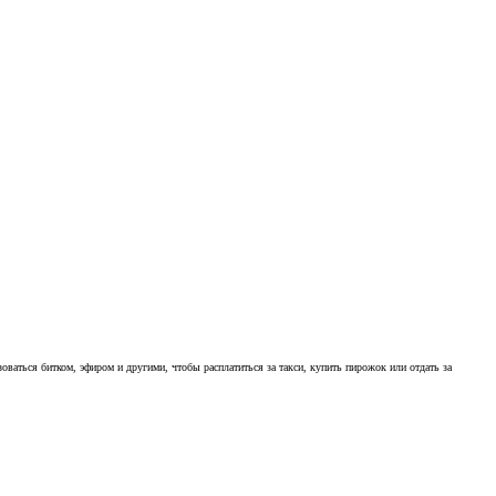
оваться битком, эфиром и другими, чтобы расплатиться за такси, купить пирожок или отдать за