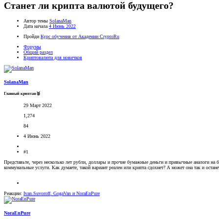
Станет ли крипта валютой будущего?
Автор темы
SolanaMan
Дата начала
4 Июнь 2022
Пройди
Курс обучения от Академии CryptoRu
Форумы
Общий раздел
Криптовалюта для новичков
SolanaMan
Главный криптан🥈
29 Март 2022
1,274
84
4 Июнь 2022
#1
Представьте, через несколько лет рубли, доллары и прочие бумажные деньги и привычные аналоги на ба
коммунальные услуги. Как думаете, такой вариант реален или крипта сдохнет? А может она так и оста
Реакции:
Ivan.Suvoroff
,
GogaVan
и
NoraEnPure
NoraEnPure