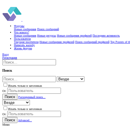
Форумы
Новые сообщения
Поиск сообщений
Что нового?
Новые сообщения
Новые ресурсы
Новые сообщения профилей
Последняя активность
Пользователи
Текущие посетители
Новые сообщения профилей
Поиск сообщений профилей
Top Posters of 
Написать жалобу
Жизнь форума
Вход
Регистрация
Поиск
Искать только в заголовках
От:
Поиск
Расширенный поиск...
Искать только в заголовках
От:
Поиск
Advanced...
Меню