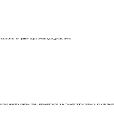
 приложении - так приятно, старые добрые рубли, доллары и евро
рублём запустить цифровой рубль, который несмотря ни на что будет стоить столько же, как и его аналог