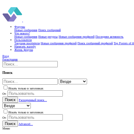
Форумы
Новые сообщения
Поиск сообщений
Что нового?
Новые сообщения
Новые ресурсы
Новые сообщения профилей
Последняя активность
Пользователи
Текущие посетители
Новые сообщения профилей
Поиск сообщений профилей
Top Posters of 
Написать жалобу
Жизнь форума
Вход
Регистрация
Поиск
Искать только в заголовках
От:
Поиск
Расширенный поиск...
Искать только в заголовках
От:
Поиск
Advanced...
Меню