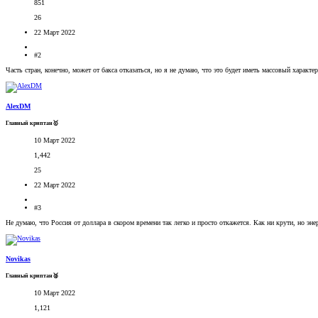
851
26
22 Март 2022
#2
Часть стран, конечно, может от бакса отказаться, но я не думаю, что это будет иметь массовый харак
AlexDM
Главный криптан🥇
10 Март 2022
1,442
25
22 Март 2022
#3
Не думаю, что Россия от доллара в скором времени так легко и просто откажется. Как ни крути, но эне
Novikas
Главный криптан🥈
10 Март 2022
1,121