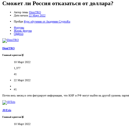
Сможет ли Россия отказаться от доллара?
Автор темы
DimiTRO
Дата начала
22 Март 2022
Пройди
Курс обучения от Академии CryptoRu
Форумы
Жизнь форума
Оффтоп
DimiTRO
Главный криптан🥇
10 Март 2022
1,377
41
22 Март 2022
#1
Почти весь месяц в сети фигурирует информация, что КНР и РФ могут выйти на другой уровень партнёр
AVEris
Главный криптан🥉
10 Март 2022