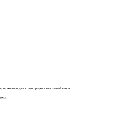
и, но энергоресурсы страна продает в иностранной валюте.
нется.