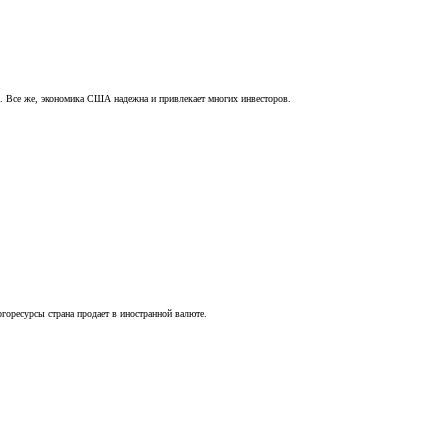
тер. Все же, экономика США надежна и привлекает многих инвесторов.
ргоресурсы страна продает в иностранной валюте.