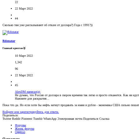
22
22 Март 2022
#4
Сколько там уже рассказывают об отказе от доллара?) Года с 1991?))
Rdonatar
Главный криптан🥇
10 Март 2022
1,342
96
22 Март 2022
#5
AlexDM написал(а):
Не думаю, что Россия от доллара в скором времени так легко и просто откажется. Как ни крут
Нажмите для раскрытия...
Пока что да. Но если хотя бы нефть начнут продавать за юани и рубли - экономика США сильно пошат
Войдите или зарегистрируйтесь для ответа.
Поделиться:
Twitter
Reddit
Pinterest
Tumblr
WhatsApp
Электронная почта
Поделиться
Ссылка
Форумы
Жизнь форума
Оффтоп