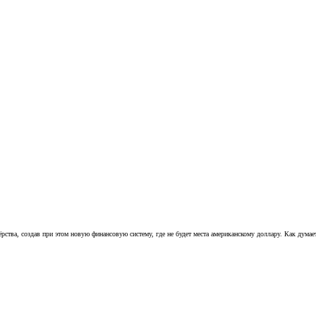
ства, создав при этом новую финансовую систему, где не будет места американскому доллару. Как думае