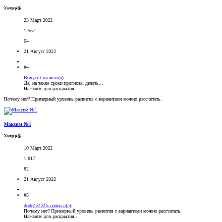
Холдер🥉
23 Март 2022
1,557
64
21 Август 2022
#4
Bonycrit написал(а):
Да, на такие сроки прогнозы делать...
Нажмите для раскрытия...
Почему нет? Примерный уровень развития с вариантами можно рассчитать.
Максим №1
Холдер🥉
10 Март 2022
1,817
82
21 Август 2022
#5
dodo151315 написал(а):
Почему нет? Примерный уровень развития с вариантами можно рассчитать.
Нажмите для раскрытия...