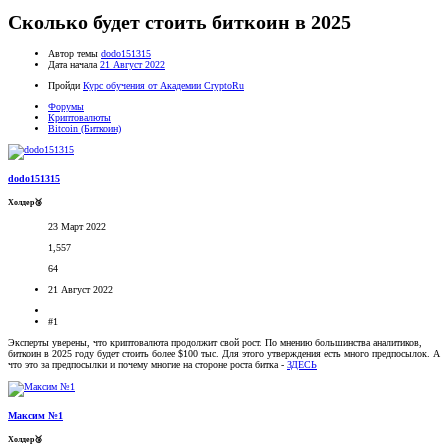
Сколько будет стоить биткоин в 2025
Автор темы
dodo151315
Дата начала
21 Август 2022
Пройди
Курс обучения от Академии CryptoRu
Форумы
Криптовалюты
Bitcoin (Биткоин)
dodo151315
Холдер🥉
23 Март 2022
1,557
64
21 Август 2022
#1
Эксперты уверены, что криптовалюта продолжит свой рост. По мнению большинства аналитиков,
биткоин в 2025 году будет стоить более $100 тыс. Для этого утверждения есть много предпосылок. А
что это за предпосылки и почему многие на стороне роста битка -
ЗДЕСЬ
Максим №1
Холдер🥉