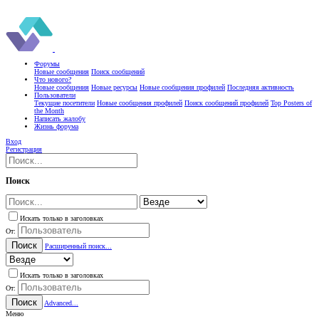
Форумы
Новые сообщения
Поиск сообщений
Что нового?
Новые сообщения
Новые ресурсы
Новые сообщения профилей
Последняя активность
Пользователи
Текущие посетители
Новые сообщения профилей
Поиск сообщений профилей
Top Posters of
the Month
Написать жалобу
Жизнь форума
Вход
Регистрация
Поиск
Искать только в заголовках
От:
Поиск
Расширенный поиск...
Искать только в заголовках
От:
Поиск
Advanced...
Меню