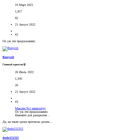
10 Март 2022
1,817
82
21 Август 2022
#2
Ох уж эти предсказания)
Bonycrit
Главный криптан🥇
26 Июль 2022
1,345
26
21 Август 2022
#3
Максим №1 написал(а):
Ох уж эти предсказания)
Нажмите для раскрытия...
Да, на такие сроки прогнозы делать...
dodo151315