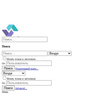
Поиск
Искать только в заголовках
От:
Поиск
Расширенный поиск...
Искать только в заголовках
От:
Поиск
Advanced...
Меню