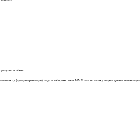
 прикупил особняк.
криптовалюту (пузыри-хренозыри), идут и набирают чеков МММ или по звонку отдают деньги незнакомцам