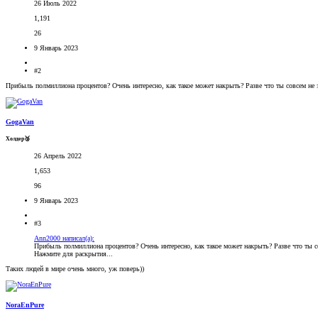
26 Июль 2022
1,191
26
9 Январь 2023
#2
Прибыль полмиллиона процентов? Очень интересно, как такое может накрыть? Разве что ты совсем не
GogaVan
Холдер🥉
26 Апрель 2022
1,653
96
9 Январь 2023
#3
Ann2000 написал(а):
Прибыль полмиллиона процентов? Очень интересно, как такое может накрыть? Разве что ты 
Нажмите для раскрытия...
Таких людей в мире очень много, уж поверь))
NoraEnPure