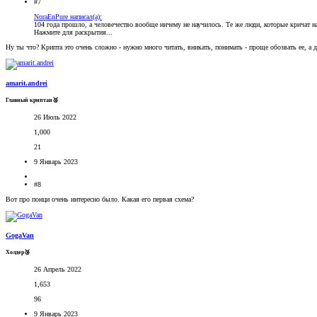
#7
NoraEnPure написал(а):
104 года прошло, а человечество вообще ничему не научилось. Те же люди, которые кричат 
Нажмите для раскрытия...
Ну ты что? Крипта это очень сложно - нужно много читать, вникать, понимать - проще обозвать ее, а 
amarit.andrei
Главный криптан🥈
26 Июль 2022
1,000
21
9 Январь 2023
#8
Вот про понци очень интересно было. Какая его первая схема?
GogaVan
Холдер🥉
26 Апрель 2022
1,653
96
9 Январь 2023