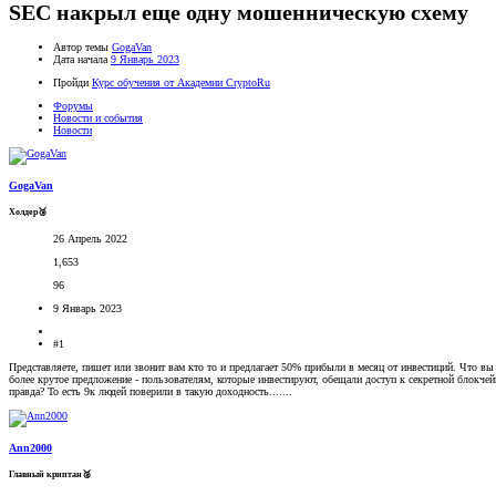
SEC накрыл еще одну мошенническую схему
Автор темы
GogaVan
Дата начала
9 Январь 2023
Пройди
Курс обучения от Академии CryptoRu
Форумы
Новости и события
Новости
GogaVan
Холдер🥉
26 Апрель 2022
1,653
96
9 Январь 2023
#1
Представляете, пишет или звонит вам кто то и предлагает 50% прибыли в месяц от инвестиций. Что в
более крутое предложение - пользователям, которые инвестируют, обещали доступ к секретной блокчейн
правда? То есть 9к людей поверили в такую доходность.......
Ann2000
Главный криптан🥈