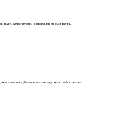
ам свалил. Дальше не читал, но представляю что было девочке.
ю то, а сам свалил. Дальше не читал, но представляю что было девочке.