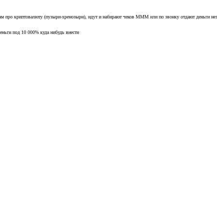
нам про криптовалюту (пузыри-хренозыри), идут и набирают чеков МММ или по звонку отдают деньги не
деньги под 10 000% куда нибудь внести