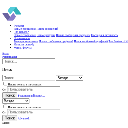
Форумы
Новые сообщения
Поиск сообщений
Что нового?
Новые сообщения
Новые ресурсы
Новые сообщения профилей
Последняя активность
Пользователи
Текущие посетители
Новые сообщения профилей
Поиск сообщений профилей
Top Posters of 
Написать жалобу
Жизнь форума
Вход
Регистрация
Поиск
Искать только в заголовках
От:
Поиск
Расширенный поиск...
Искать только в заголовках
От:
Поиск
Advanced...
Меню