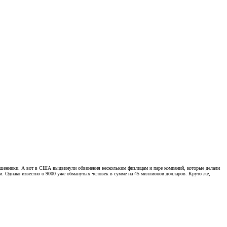
о мошенники. А вот в США выдвинули обвинения нескольким физлицам и паре компаний, которые делали
зки. Однако известно о 9000 уже обманутых человек в сумме на 45 миллионов долларов. Круто же,