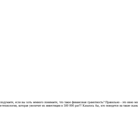
ы подумаете, если вы хоть немного понимаете, что такое финансовая грамотность? Правильно - это явн
-технологии, которая увеличит их инвестиции в 500 000 раз!!! Казалось бы, кто поведется на такие ска