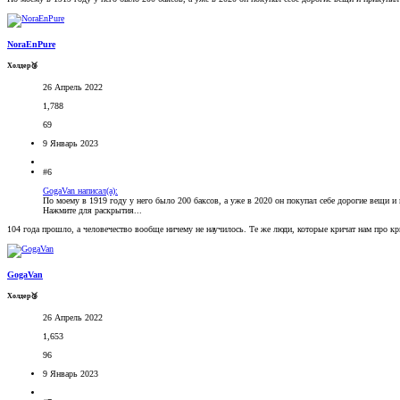
NoraEnPure
Холдер🥉
26 Апрель 2022
1,788
69
9 Январь 2023
#6
GogaVan написал(а):
По моему в 1919 году у него было 200 баксов, а уже в 2020 он покупал себе дорогие вещи и
Нажмите для раскрытия...
104 года прошло, а человечество вообще ничему не научилось. Те же люди, которые кричат нам про 
GogaVan
Холдер🥉
26 Апрель 2022
1,653
96
9 Январь 2023