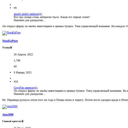
#9
amarit.andrei написал(а):
Вот про понци очень интересно было. Какая его первая схема?
Нажмите для раскрытия...
Он открыл фирму по якобы инвестициям в ценные бумаги. Типа управляющей компании. На каждую 1000
NoraEnPure
Холдер🥉
26 Апрель 2022
1,788
69
9 Январь 2023
#10
GogaVan написал(а):
Он открыл фирму по якобы инвестициям в ценные бумаги. Типа управляющей компании. На ка
Нажмите для раскрытия...
Не. Пирамида рухнула летом того же года и Понци попал в тюрягу. Потом после одсидки вроде в Итал
Ann2000
Главный криптан🥈