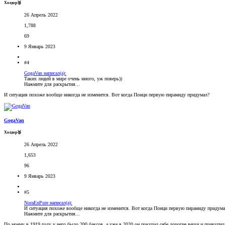
Холдер🥉
26 Апрель 2022
1,788
69
9 Январь 2023
#4
GogaVan написал(а):
Таких людей в мире очень много, уж поверь))
Нажмите для раскрытия...
И ситуация похоже вообще никогда не изменится. Вот когда Понци первую пирамиду придумал?
GogaVan
Холдер🥉
26 Апрель 2022
1,653
96
9 Январь 2023
#5
NoraEnPure написал(а):
И ситуация похоже вообще никогда не изменится. Вот когда Понци первую пирамиду придума
Нажмите для раскрытия...
По моему в 1919 году у него было 200 баксов, а уже в 2020 он покупал себе дорогие вещи и прикупил