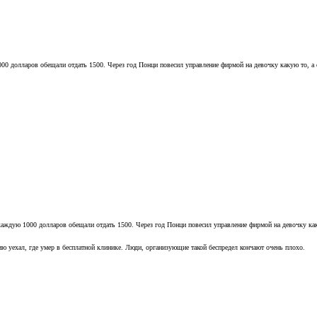
 долларов обещали отдать 1500. Через год Понци повесил управление фирмой на девочку какую то, а с
ждую 1000 долларов обещали отдать 1500. Через год Понци повесил управление фирмой на девочку каку
ию уехал, где умер в бесплатной клинике. Люди, организующие такой беспредел кончают очень плохо.