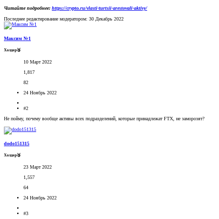
Читайте подробнее:
https://crypto.ru/vlasti-turtsii-arestovali-aktivy/
Последнее редактирование модератором:
30 Декабрь 2022
Максим №1
Холдер🥉
10 Март 2022
1,817
82
24 Ноябрь 2022
#2
Не пойму, почему вообще активы всех подразделений, которые принадлежат FTX, не заморозят?
dodo151315
Холдер🥉
23 Март 2022
1,557
64
24 Ноябрь 2022
#3