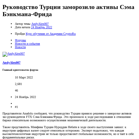
Руководство Турции заморозило активы Сэма
Бэнкмана-Фрида
Автор темы
AndyAlex007
Дата начала
24 Ноябрь 2022
Пройди
Курс обучения от Академии CryptoRu
Форумы
Новости и события
Новости
AndyAlex007
Главный криптознаток форума
10 Март 2022
2,681
46
24 Ноябрь 2022
#1
Представители Anadolu сообщают, что руководство Турции приняло решение о заморозке активов
экс-руководителя FTX Сэма Бэнкмана-Фрида. Это произошло в ходе расследования в отношении
биржи относительно возможного осуществления мошеннической деятельности.
Также представитель Минфина Турции Нуреддин Небати в ходе своего выступления заявил: к
индустрии цифровых валют следует относиться осторожно. Эксперт подытожил, что каждая
высокотехнологичная индустрия не только предоставляет глобальные возможности, но и таит в себе
фундаментальные риски.