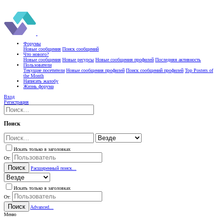
Форумы
Новые сообщения
Поиск сообщений
Что нового?
Новые сообщения
Новые ресурсы
Новые сообщения профилей
Последняя активность
Пользователи
Текущие посетители
Новые сообщения профилей
Поиск сообщений профилей
Top Posters of
the Month
Написать жалобу
Жизнь форума
Вход
Регистрация
Поиск
Искать только в заголовках
От:
Поиск
Расширенный поиск...
Искать только в заголовках
От:
Поиск
Advanced...
Меню