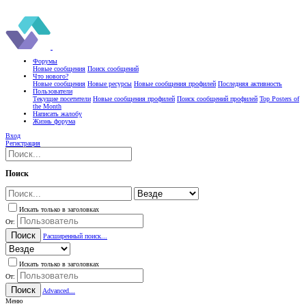
Форумы
Новые сообщения
Поиск сообщений
Что нового?
Новые сообщения
Новые ресурсы
Новые сообщения профилей
Последняя активность
Пользователи
Текущие посетители
Новые сообщения профилей
Поиск сообщений профилей
Top Posters of
the Month
Написать жалобу
Жизнь форума
Вход
Регистрация
Поиск
Искать только в заголовках
От:
Поиск
Расширенный поиск...
Искать только в заголовках
От:
Поиск
Advanced...
Меню