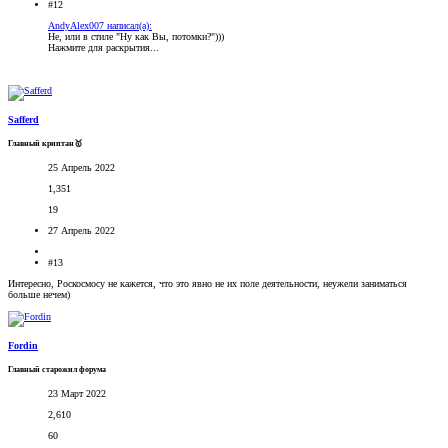
#12
AndyAlex007 написал(а):
Не, или в стиле "Ну как Вы, потомки?")))
Нажмите для раскрытия...
Safferd
Главный криптан🥇
25 Апрель 2022
1,351
19
27 Апрель 2022
#13
Интересно, Роскосмосу не кажется, что это явно не их поле деятельности, неужели заниматься
больше нечем)
Fordin
Главный старожил форума
23 Март 2022
2,610
60