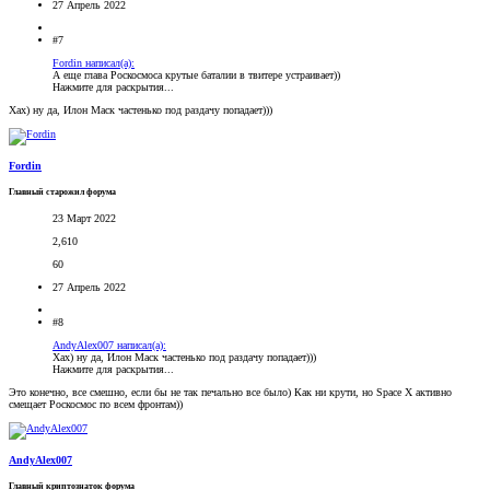
27 Апрель 2022
#7
Fordin написал(а):
А еще глава Роскосмоса крутые баталии в твитере устраивает))
Нажмите для раскрытия...
Хах) ну да, Илон Маск частенько под раздачу попадает)))
Fordin
Главный старожил форума
23 Март 2022
2,610
60
27 Апрель 2022
#8
AndyAlex007 написал(а):
Хах) ну да, Илон Маск частенько под раздачу попадает)))
Нажмите для раскрытия...
Это конечно, все смешно, если бы не так печально все было) Как ни крути, но Space X активно
смещает Роскосмос по всем фронтам))
AndyAlex007
Главный криптознаток форума