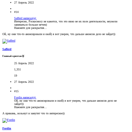
27 Апрель 2022
#14
Safferd написал(а):
Интересно, Роскосмосу не кажется, что это явно не их поле деятельности, неужели
заниматься больше нечем)
Нажмите для раскрытия...
Ой, ну они что-то анонсировали и окей) я вот уверен, что дальше анонсов дело не зайдет))
Safferd
Главный криптан🥇
25 Апрель 2022
1,351
19
27 Апрель 2022
#15
Fordin написал(а):
Ой, ну они что-то анонсировали и окей) я вот уверен, что дальше анонсов дело не
зайдет))
Нажмите для раскрытия...
А прикинь, возьмут и замутят что то интересное))
Fordin