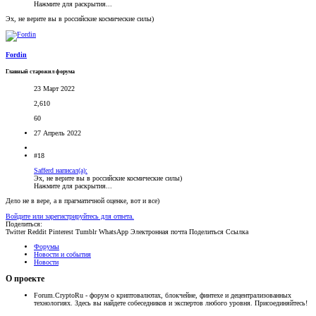
Нажмите для раскрытия...
Эх, не верите вы в российские космические силы)
Fordin
Главный старожил форума
23 Март 2022
2,610
60
27 Апрель 2022
#18
Safferd написал(а):
Эх, не верите вы в российские космические силы)
Нажмите для раскрытия...
Дело не в вере, а в прагматичной оценке, вот и все)
Войдите или зарегистрируйтесь для ответа.
Поделиться:
Twitter
Reddit
Pinterest
Tumblr
WhatsApp
Электронная почта
Поделиться
Ссылка
Форумы
Новости и события
Новости
О проекте
Forum.CryptoRu - форум о криптовалютах, блокчейне, финтехе и децентрализованных
технологиях. Здесь вы найдете собеседников и экспертов любого уровня. Присоединяйтесь!