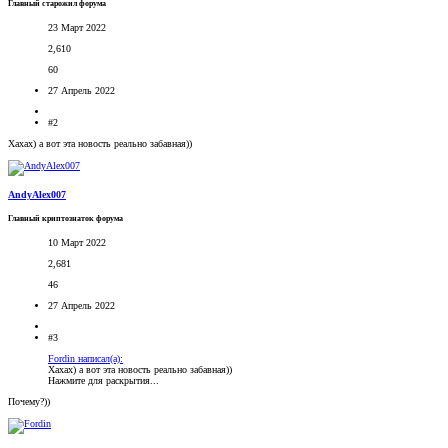
Главный старожил форума
23 Март 2022
2,610
60
27 Апрель 2022
#2
Хахах) а вот эта новость реально забавная))
AndyAlex007
Главный криптознаток форума
10 Март 2022
2,681
46
27 Апрель 2022
#3
Fordin написал(а):
Хахах) а вот эта новость реально забавная))
Нажмите для раскрытия...
Почему?))