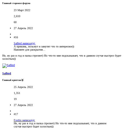
Главный старожил форума
23 Март 2022
2,610
60
27 Апрель 2022
#16
Safferd написал(а):
А прикинь, возьмут и замутят что то интересное))
Нажмите для раскрытия...
Не, ну раз в год и палка стреляет) Но что-то мне подсказывает, что в данном случае выстрел будет
холостым))
Safferd
Главный криптан🥇
25 Апрель 2022
1,351
19
27 Апрель 2022
#17
Fordin написал(а):
Не, ну раз в год и палка стреляет) Но что-то мне подсказывает, что в данном
случае выстрел будет холостым))