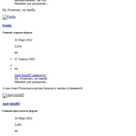
амбициозненько, так то))
Нажмите для раскрытия...
Ну, Роскосмос, он такой))
Fordin
Главный старожил форума
23 Март 2022
2,610
60
27 Апрель 2022
#6
AndyAlex007 написал(а):
Ну, Роскосмос, он такой))
Нажмите для раскрытия...
А еще глава Роскосмоса крутые баталии в твитере устраивает))
AndyAlex007
Главный криптознаток форума
10 Март 2022
2,681
46