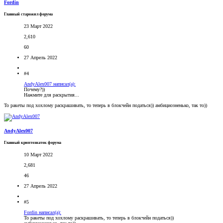
Fordin
Главный старожил форума
23 Март 2022
2,610
60
27 Апрель 2022
#4
AndyAlex007 написал(а):
Почему?))
Нажмите для раскрытия...
То ракеты под хохлому раскрашивать, то теперь в блокчейн податься)) амбициозненько, так то))
AndyAlex007
Главный криптознаток форума
10 Март 2022
2,681
46
27 Апрель 2022
#5
Fordin написал(а):
То ракеты под хохлому раскрашивать, то теперь в блокчейн податься))