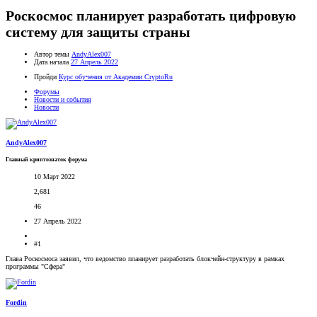
Роскосмос планирует разработать цифровую
систему для защиты страны
Автор темы
AndyAlex007
Дата начала
27 Апрель 2022
Пройди
Курс обучения от Академии CryptoRu
Форумы
Новости и события
Новости
AndyAlex007
Главный криптознаток форума
10 Март 2022
2,681
46
27 Апрель 2022
#1
Глава Роскосмоса заявил, что ведомство планирует разработать блокчейн-структуру в рамках
программы "Сфера"
Fordin