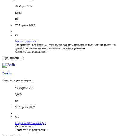
10 Март 2022
2,681
46
27 Апрель 2022
#9
Fordin написал(а):
Это конечно, все смешно, если бы не так печально все было) Как ни крути, но
Space X активно смещает Роскосмос по всем фронтам))
Нажмите для раскрытия...
Юра, прости ....)
Fordin
Главный старожил форума
23 Март 2022
2,610
60
27 Апрель 2022
#10
AndyAlex007 написал(а):
Юра, прости ....)
Нажмите для раскрытия...