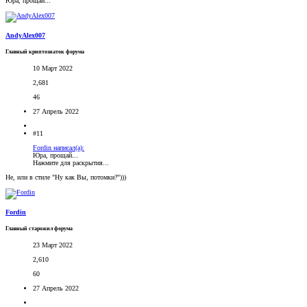
Юра, прощай...
AndyAlex007
Главный криптознаток форума
10 Март 2022
2,681
46
27 Апрель 2022
#11
Fordin написал(а):
Юра, прощай...
Нажмите для раскрытия...
Не, или в стиле "Ну как Вы, потомки?")))
Fordin
Главный старожил форума
23 Март 2022
2,610
60
27 Апрель 2022