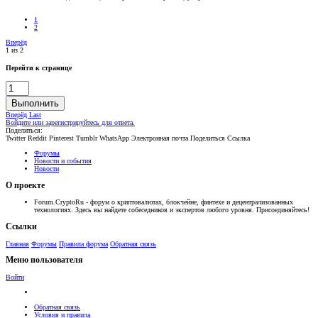
1
2
Вперёд
1 из 2
Перейти к странице
Выполнить
Вперёд
Last
Войдите или зарегистрируйтесь для ответа.
Поделиться:
Twitter
Reddit
Pinterest
Tumblr
WhatsApp
Электронная почта
Поделиться
Ссылка
Форумы
Новости и события
Новости
О проекте
Forum.CryptoRu - форум о криптовалютах, блокчейне, финтехе и децентрализованных
технологиях. Здесь вы найдете собеседников и экспертов любого уровня. Присоединяйтесь!
Ссылки
Главная
Форумы
Правила форума
Обратная связь
Меню пользователя
Войти
Обратная связь
Условия и правила