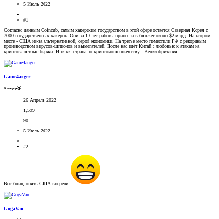
5 Июль 2022
#1
Согласно данным Coincub, самым хакерским государством в этой сфере остается Северная Корея с
7000 государственных хакеров. Они за 10 лет работы принесли в бюджет около $2 млрд. На втором
месте - США из-за альтернативной, серой экономики. На третье место поместили РФ с рекордным
производством вирусов-шпионов и вымогателей. После нас идёт Китай с любовью к атакам на
криптовалютные биржи. И пятая страна по криптомошенничеству - Великобритания.
Game4anger
Холдер🥉
26 Апрель 2022
1,599
90
5 Июль 2022
#2
Вот блин, опять США впереди
GogaVan