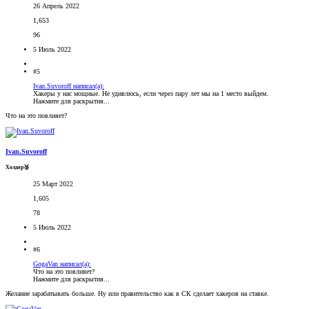
26 Апрель 2022
1,653
96
5 Июль 2022
#5
Ivan.Suvoroff написал(а):
Хакеры у нас мощные. Не удивлюсь, если через пару лет мы на 1 место выйдем.
Нажмите для раскрытия...
Что на это повлияет?
Ivan.Suvoroff
Холдер🥉
25 Март 2022
1,605
78
5 Июль 2022
#6
GogaVan написал(а):
Что на это повлияет?
Нажмите для раскрытия...
Желание зарабатывать больше. Ну или правительство как в СК сделает хакеров на ставке.