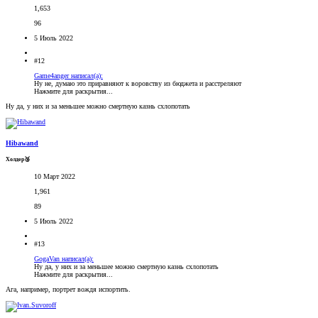
1,653
96
5 Июль 2022
#12
Game4anger написал(а):
Ну не, думаю это приравняют к воровству из бюджета и расстреляют
Нажмите для раскрытия...
Ну да, у них и за меньшее можно смертную казнь схлопотать
Hibawand
Холдер🥉
10 Март 2022
1,961
89
5 Июль 2022
#13
GogaVan написал(а):
Ну да, у них и за меньшее можно смертную казнь схлопотать
Нажмите для раскрытия...
Ага, например, портрет вождя испортить.