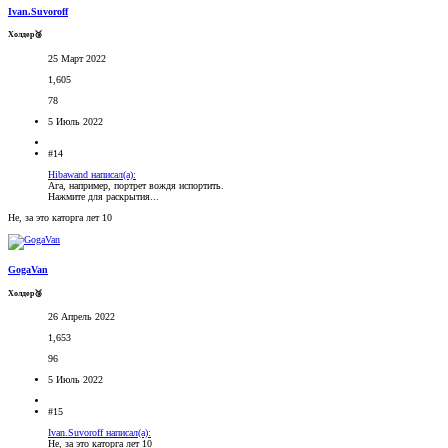
Ivan.Suvoroff
Холдер🥉
25 Март 2022
1,605
78
5 Июль 2022
#14
Hibawand написал(а):
Ага, например, портрет вождя испортить.
Нажмите для раскрытия...
Не, за это каторга лет 10
GogaVan
Холдер🥉
26 Апрель 2022
1,653
96
5 Июль 2022
#15
Ivan.Suvoroff написал(а):
Не, за это каторга лет 10