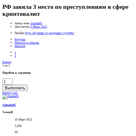
РФ заняла 3 место по преступлениям в сфере
криптовалют
Автор темы
Zahada05
Дата начала
5 Июль 2022
Пройди
Курс обучения от Академии CryptoRu
Форумы
Новости и события
Новости
1
2
Вперёд
1 из 2
Перейти к странице
Выполнить
Вперёд
Last
Zahada05
Холдер🥉
10 Март 2022
1,838
99