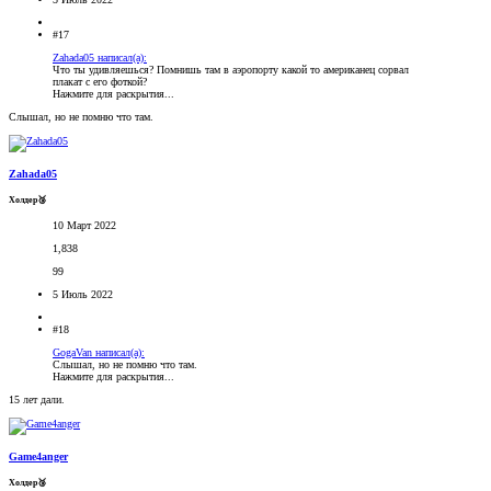
#17
Zahada05 написал(а):
Что ты удивляешься? Помнишь там в аэропорту какой то американец сорвал
плакат с его фоткой?
Нажмите для раскрытия...
Слышал, но не помню что там.
Zahada05
Холдер🥉
10 Март 2022
1,838
99
5 Июль 2022
#18
GogaVan написал(а):
Слышал, но не помню что там.
Нажмите для раскрытия...
15 лет дали.
Game4anger
Холдер🥉