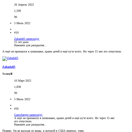
26 Апрель 2022
1,599
90
5 Июль 2022
#19
Zahada05 написал(а):
15 лет дали.
Нажмите для раскрытия...
А ещё он признался в шпионаже, краже детей и ещё куче всего. Но через 15 мес его отпустили.
Zahada05
Холдер🥉
10 Март 2022
1,838
99
5 Июль 2022
#20
Game4anger написал(а):
А ещё он признался в шпионаже, краже детей и ещё куче всего. Но через 15 мес
его отпустили.
Нажмите для раскрытия...
Помню. Он не выходя из комы, в которой в США приехал, умер.