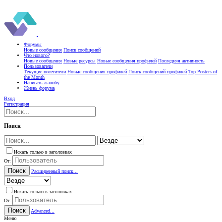
Форумы
Новые сообщения
Поиск сообщений
Что нового?
Новые сообщения
Новые ресурсы
Новые сообщения профилей
Последняя активность
Пользователи
Текущие посетители
Новые сообщения профилей
Поиск сообщений профилей
Top Posters of
the Month
Написать жалобу
Жизнь форума
Вход
Регистрация
Поиск
Искать только в заголовках
От:
Поиск
Расширенный поиск...
Искать только в заголовках
От:
Поиск
Advanced...
Меню