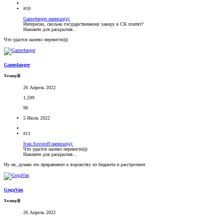
#10
Game4anger написал(а):
Интересно, сколько государственному хакеру в СК платят?
Нажмите для раскрытия...
Что удастся налево перевести)))
Game4anger
Холдер🥉
26 Апрель 2022
1,599
90
5 Июль 2022
#11
Ivan.Suvoroff написал(а):
Что удастся налево перевести)))
Нажмите для раскрытия...
Ну не, думаю это приравняют к воровству из бюджета и расстреляют
GogaVan
Холдер🥉
26 Апрель 2022