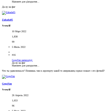
Нажмите для раскрытия...
Да ну на фиг
Zahada05
Холдер🥉
10 Март 2022
1,838
99
5 Июль 2022
#16
GogaVan написал(а):
Да ну на фиг
Нажмите для раскрытия...
Что ты удивляешься? Помнишь там в аэропорту какой то американец сорвал плакат с его фоткой?
GogaVan
Холдер🥉
26 Апрель 2022
1,653
96
5 Июль 2022