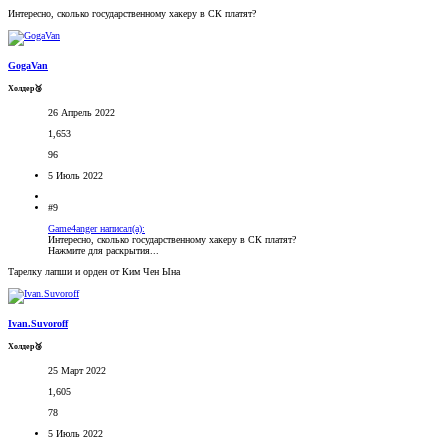
Интересно, сколько государственному хакеру в СК платят?
GogaVan
Холдер🥉
26 Апрель 2022
1,653
96
5 Июль 2022
#9
Game4anger написал(а):
Интересно, сколько государственному хакеру в СК платят?
Нажмите для раскрытия...
Тарелку лапши и орден от Ким Чен Ына
Ivan.Suvoroff
Холдер🥉
25 Март 2022
1,605
78
5 Июль 2022