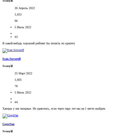
Холдер🥉
26 Апрель 2022
1,653
96
5 Июль 2022
#3
В какой-нибудь хороший рейтинг бы попасть по крипте)
Ivan.Suvoroff
Холдер🥉
25 Март 2022
1,605
78
5 Июль 2022
#4
Хакеры у нас мощные. Не удивлюсь, если через пару лет мы на 1 место выйдем.
GogaVan
Холдер🥉