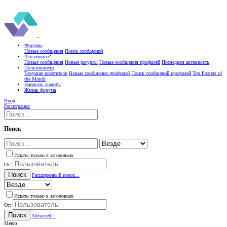
Форумы
Новые сообщения
Поиск сообщений
Что нового?
Новые сообщения
Новые ресурсы
Новые сообщения профилей
Последняя активность
Пользователи
Текущие посетители
Новые сообщения профилей
Поиск сообщений профилей
Top Posters of
the Month
Написать жалобу
Жизнь форума
Вход
Регистрация
Поиск
Искать только в заголовках
От:
Поиск
Расширенный поиск...
Искать только в заголовках
От:
Поиск
Advanced...
Меню