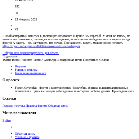
852
30
12 Февраль 2023
#2
Любой аппаратный кошелек в десятки раз безопаснее и лучше чем горячий. У меня не тандем, но
можете не сомневаться, что он достаточно надежен, если конечно не будете светить пароли и сид-
фразу)) А пароль - чем запутаннее, тем лучше. Про кошелек, кстати, можете обзор почитать -
https://crypto.ru/tangem-wallet/#bezopasnost-koshelka-tangem
Войдите или зарегистрируйтесь для ответа.
Поделиться:
Twitter
Reddit
Pinterest
Tumblr
WhatsApp
Электронная почта
Поделиться
Ссылка
Форумы
Рынок и сервисы
Кошельки криптовалют
О проекте
Forum.CryptoRu - форум о криптовалютах, блокчейне, финтехе и децентрализованных
технологиях. Здесь вы найдете собеседников и экспертов любого уровня. Присоединяйтесь!
Ссылки
Главная
Форумы
Правила форума
Обратная связь
Меню пользователя
Войти
Обратная связь
Условия и правила