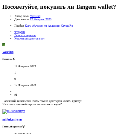
Посоветуйте, покупать ли Tangem wallet?
Автор темы
Wensik8
Дата начала
12 Февраль 2023
Пройди
Курс обучения от Академии CryptoRu
Форумы
Рынок и сервисы
Кошельки криптовалют
W
Wensik8
Новичок🥉
12 Февраль 2023
1
0
12 Февраль 2023
#1
Надежный ли кошелек чтобы там на долгосрок копить крипту?
И скольки значный пароль составлять к карте?
milforkunitsyn
Главный криптан🥉
26 Июль 2022