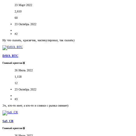
23 Март 2022
2,610
60
23 Октябрь 2022
#2
Ну что сказать, красавчик, наспекулировал, так сказать)
DAVA_BTC
Главный криптан🥈
26 Июль 2022
1,158
12
23 Октябрь 2022
#3
Эх, кто-то ноет, а кто-то и сливки с рынка снимает)
SaS_CR
Главный криптан🥈
26 Июль 2022