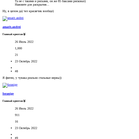
Та не с такими и рисками, он же 85 баксами рисковал)
Нажмите для раскрытия...
Ну, в целом да) чел красавчик вообще)
amarit.andrei
Главный криптан🥈
26 Июль 2022
1,000
21
23 Октябрь 2022
#8
Я фигею, у чувака реально стальные нервы))
Ioranige
Главный криптан🥈
26 Июль 2022
911
16
23 Октябрь 2022
#9