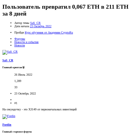
Пользователь превратил 0,067 ETH в 211 ETH
за 8 дней
Автор темы
SaS_CR
Дата начала
23 Октябрь 2022
Пройди
Курс обучения от Академии CryptoRu
Форумы
Новости и события
Новости
SaS_CR
Главный криптан🥈
26 Июль 2022
1,289
33
23 Октябрь 2022
#1
На секундочку - это Х3149 от первоначальных инвестиций
Fordin
Главный старожил форума