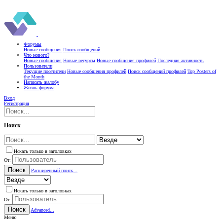
Форумы
Новые сообщения
Поиск сообщений
Что нового?
Новые сообщения
Новые ресурсы
Новые сообщения профилей
Последняя активность
Пользователи
Текущие посетители
Новые сообщения профилей
Поиск сообщений профилей
Top Posters of
the Month
Написать жалобу
Жизнь форума
Вход
Регистрация
Поиск
Искать только в заголовках
От:
Поиск
Расширенный поиск...
Искать только в заголовках
От:
Поиск
Advanced...
Меню