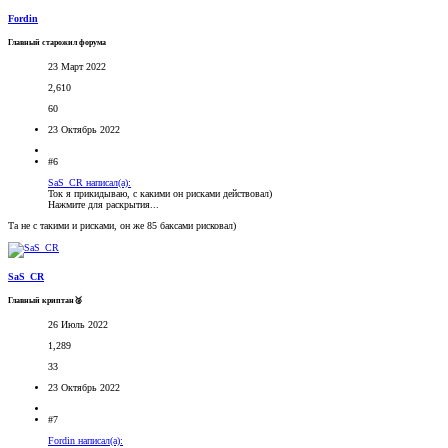
Fordin
Главный старожил форума
23 Март 2022
2,610
60
23 Октябрь 2022
#6
SaS_CR написал(а):
Ток я прикидываю, с какими он рисками действовал)
Нажмите для раскрытия...
Та не с такими и рисками, он же 85 баксами рисковал)
SaS_CR
Главный криптан🥈
26 Июль 2022
1,289
33
23 Октябрь 2022
#7
Fordin написал(а):