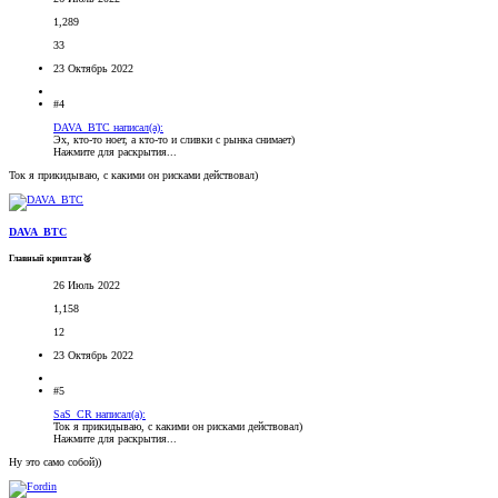
1,289
33
23 Октябрь 2022
#4
DAVA_BTC написал(а):
Эх, кто-то ноет, а кто-то и сливки с рынка снимает)
Нажмите для раскрытия...
Ток я прикидываю, с какими он рисками действовал)
DAVA_BTC
Главный криптан🥈
26 Июль 2022
1,158
12
23 Октябрь 2022
#5
SaS_CR написал(а):
Ток я прикидываю, с какими он рисками действовал)
Нажмите для раскрытия...
Ну это само собой))