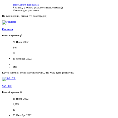
amarit.andrei написал(а):
Я фигею, у чувака реально стальные нервы))
Нажмите для раскрытия...
Ну как видишь, рынок его вознаградил)
Fonneaza
Главный криптан🥈
26 Июль 2022
946
14
23 Октябрь 2022
#10
Круто конечно, но не надо исключать, что челу тупо фортануло)
SaS_CR
Главный криптан🥈
26 Июль 2022
1,289
33
23 Октябрь 2022