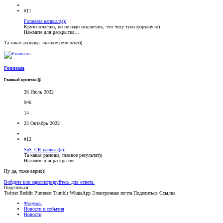
#11
Fonneaza написал(а):
Круто конечно, но не надо исключать, что челу тупо фортануло)
Нажмите для раскрытия...
Та какая разница, главное результат))
Fonneaza
Главный криптан🥈
26 Июль 2022
946
14
23 Октябрь 2022
#12
SaS_CR написал(а):
Та какая разница, главное результат))
Нажмите для раскрытия...
Ну да, тоже верно))
Войдите или зарегистрируйтесь для ответа.
Поделиться:
Twitter
Reddit
Pinterest
Tumblr
WhatsApp
Электронная почта
Поделиться
Ссылка
Форумы
Новости и события
Новости