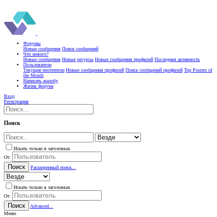
Форумы
Новые сообщения
Поиск сообщений
Что нового?
Новые сообщения
Новые ресурсы
Новые сообщения профилей
Последняя активность
Пользователи
Текущие посетители
Новые сообщения профилей
Поиск сообщений профилей
Top Posters of
the Month
Написать жалобу
Жизнь форума
Вход
Регистрация
Поиск
Искать только в заголовках
От:
Поиск
Расширенный поиск...
Искать только в заголовках
От:
Поиск
Advanced...
Меню