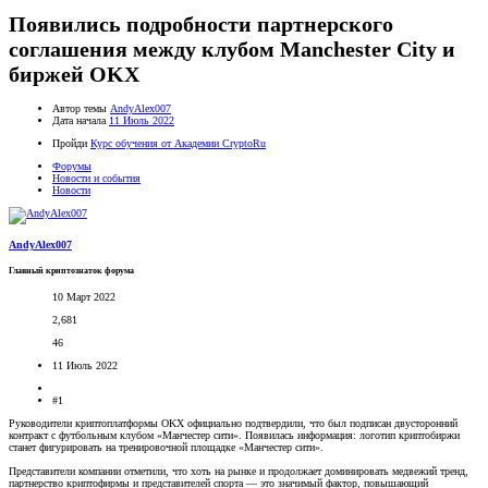
Появились подробности партнерского
соглашения между клубом Manchester City и
биржей OKX
Автор темы
AndyAlex007
Дата начала
11 Июль 2022
Пройди
Курс обучения от Академии CryptoRu
Форумы
Новости и события
Новости
AndyAlex007
Главный криптознаток форума
10 Март 2022
2,681
46
11 Июль 2022
#1
Руководители криптоплатформы OKX официально подтвердили, что был подписан двусторонний
контракт с футбольным клубом «Манчестер сити». Появилась информация: логотип криптобиржи
станет фигурировать на тренировочной площадке «Манчестер сити».
Представители компании отметили, что хоть на рынке и продолжает доминировать медвежий тренд,
партнерство криптофирмы и представителей спорта — это значимый фактор, повышающий