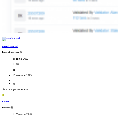
amarit.andrei
Главный криптан🥈
26 Июль 2022
1,000
21
10 Февраль 2023
#6
То есть адрес кошелька
M
m408d
Новичок🥉
10 Февраль 2023