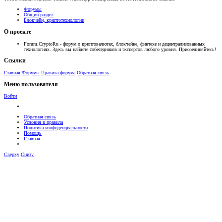
Форумы
Общий раздел
Блокчейн, криптотехнологии
О проекте
Forum.CryptoRu - форум о криптовалютах, блокчейне, финтехе и децентрализованных
технологиях. Здесь вы найдете собеседников и экспертов любого уровня. Присоединяйтесь!
Ссылки
Главная
Форумы
Правила форума
Обратная связь
Меню пользователя
Войти
Обратная связь
Условия и правила
Политика конфиденциальности
Помощь
Главная
Сверху
Снизу