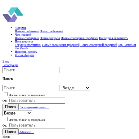
Форумы
Новые сообщения
Поиск сообщений
Что нового?
Новые сообщения
Новые ресурсы
Новые сообщения профилей
Последняя активность
Пользователи
Текущие посетители
Новые сообщения профилей
Поиск сообщений профилей
Top Posters of
the Month
Написать жалобу
Жизнь форума
Вход
Регистрация
Поиск
Искать только в заголовках
От:
Поиск
Расширенный поиск...
Искать только в заголовках
От:
Поиск
Advanced...
Меню