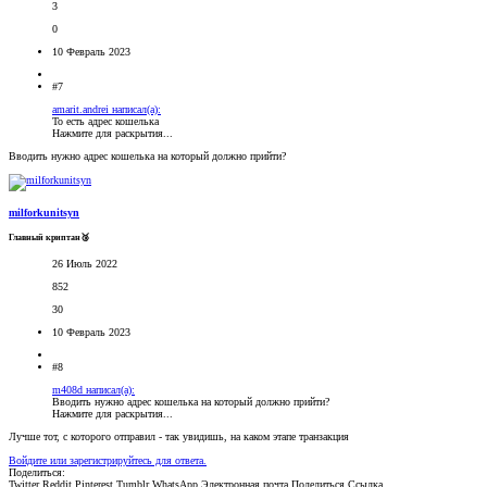
3
0
10 Февраль 2023
#7
amarit.andrei написал(а):
То есть адрес кошелька
Нажмите для раскрытия...
Вводить нужно адрес кошелька на который должно прийти?
milforkunitsyn
Главный криптан🥉
26 Июль 2022
852
30
10 Февраль 2023
#8
m408d написал(а):
Вводить нужно адрес кошелька на который должно прийти?
Нажмите для раскрытия...
Лучше тот, с которого отправил - так увидишь, на каком этапе транзакция
Войдите или зарегистрируйтесь для ответа.
Поделиться:
Twitter
Reddit
Pinterest
Tumblr
WhatsApp
Электронная почта
Поделиться
Ссылка