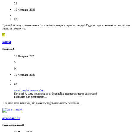
21
10 Февраль 2023
#2
Привет! А саму транзакцию в блокчейне проверял через экслорер? Судя по приложению, в самой сети
зависли почему то.
M
m408d
Новичок🥉
10 Февраль 2023
3
0
10 Февраль 2023
#3
amarit.andrei написал(а):
Привет! А саму транзакцию в блокчейне проверял через экслорер?
Нажмите для раскрытия...
Я в этой теме новичок, не знаю последовательность действий...
amarit.andrei
Главный криптан🥈