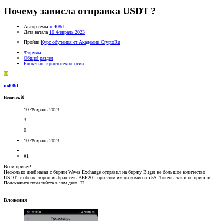
Почему зависла отправка USDT ?
Автор темы
m408d
Дата начала
10 Февраль 2023
Пройди
Курс обучения от Академии CryptoRu
Форумы
Общий раздел
Блокчейн, криптотехнологии
M
m408d
Новичок🥉
10 Февраль 2023
3
0
10 Февраль 2023
#1
Всем привет!
Несколько дней назад с биржи Waves Exchange отправил на биржу Bitget не большое количество
USDT -с обеих сторон выбрал сеть ВЕР20 - при этом взяли комиссию 5$. Токены так и не пришли...
Подскажите пожалуйста в чем дело..??
Вложения