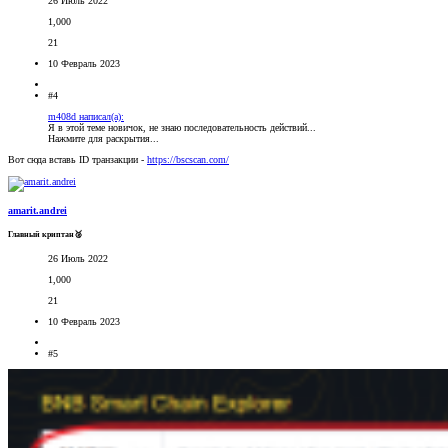
26 Июль 2022
1,000
21
10 Февраль 2023
#4
m408d написал(а):
Я в этой теме новичок, не знаю последовательность действий...
Нажмите для раскрытия...
Вот сюда вставь ID транзакции -
https://bscscan.com/
amarit.andrei
Главный криптан🥈
26 Июль 2022
1,000
21
10 Февраль 2023
#5