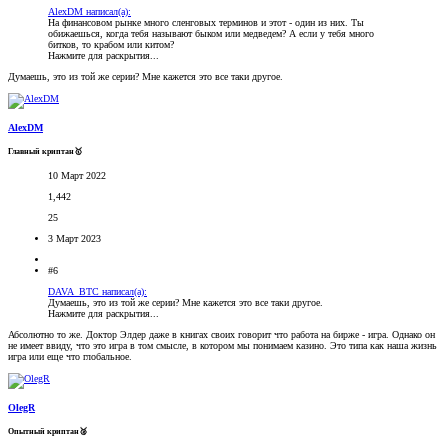
AlexDM написал(а):
На финансовом рынке много сленговых терминов и этот - один из них. Ты
обижаешься, когда тебя называют быком или медведем? А если у тебя много
битков, то крабом или китом?
Нажмите для раскрытия...
Думаешь, это из той же серии? Мне кажется это все таки другое.
AlexDM
Главный криптан🥇
10 Март 2022
1,442
25
3 Март 2023
#6
DAVA_BTC написал(а):
Думаешь, это из той же серии? Мне кажется это все таки другое.
Нажмите для раскрытия...
Абсолютно то же. Доктор Элдер даже в книгах своих говорит что работа на бирже - игра. Однако он
не имеет ввиду, что это игра в том смысле, в котором мы понимаем казино. Это типа как наша жизнь
игра или еще что глобальное.
OlegR
Опытный криптан🥈