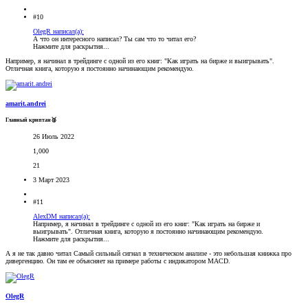
#10
OlegR написал(а):
А что он интересного написал? Ты сам что то читал его?
Нажмите для раскрытия...
Например, я начинал в трейдинге с одной из его книг: "Как играть на бирже и выигрывать".
Отличная книга, которую я постоянно начинающим рекомендую.
amarit.andrei
Главный криптан🥈
26 Июль 2022
1,000
21
3 Март 2023
#11
AlexDM написал(а):
Например, я начинал в трейдинге с одной из его книг: "Как играть на бирже и
выигрывать". Отличная книга, которую я постоянно начинающим рекомендую.
Нажмите для раскрытия...
А я не так давно читал Самый сильный сигнал в техническом анализе - это небольшая книжка про
дивергенцию. Он там ее объясняет на примере работы с индикатором MACD.
OlegR