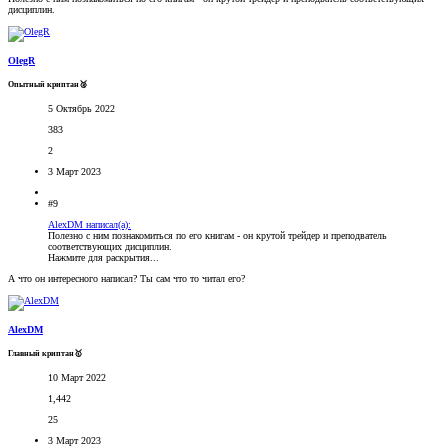
дисциплин.
OlegR
Опытный криптан🥈
5 Октябрь 2022
383
2
3 Март 2023
#9
AlexDM написал(а):
Полезно с ним познакомиться по его книгам - он крутой трейдер и преподватель
соответствующих дисциплин.
Нажмите для раскрытия...
А что он интересного написал? Ты сам что то читал его?
AlexDM
Главный криптан🥇
10 Март 2022
1,442
25
3 Март 2023