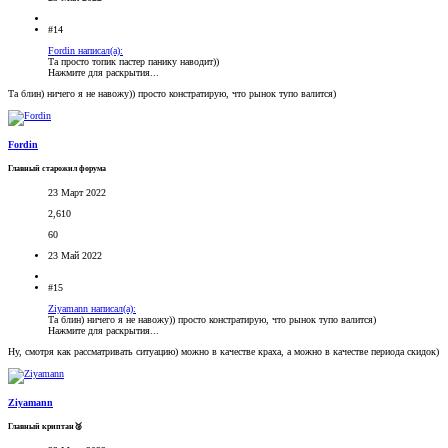
#14
Fordin написал(а):
Та просто топик пастер панику наводит))
Нажмите для раскрытия...
Та блин) ничего я не навожу)) просто констратирую, что рынок тупо валится)
Fordin
Главный старожил форума
23 Март 2022
2,610
60
23 Май 2022
#15
Ziyamann написал(а):
Та блин) ничего я не навожу)) просто констратирую, что рынок тупо валится)
Нажмите для раскрытия...
Ну, смотря как рассматривать ситуацию) можно в качестве краха, а можно в качестве периода скидок)
Ziyamann
Главный криптан🥈