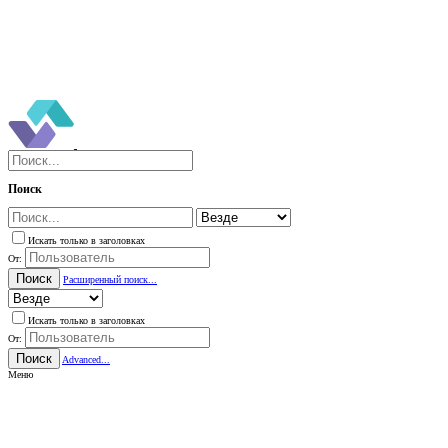
Поиск
Искать только в заголовках
От:
Поиск
Расширенный поиск...
Искать только в заголовках
От:
Поиск
Advanced...
Меню