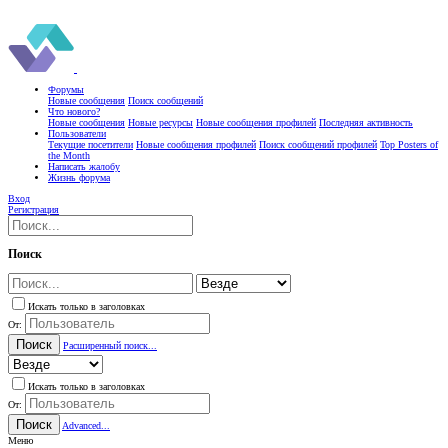
Форумы
Новые сообщения
Поиск сообщений
Что нового?
Новые сообщения
Новые ресурсы
Новые сообщения профилей
Последняя активность
Пользователи
Текущие посетители
Новые сообщения профилей
Поиск сообщений профилей
Top Posters of
the Month
Написать жалобу
Жизнь форума
Вход
Регистрация
Поиск
Искать только в заголовках
От:
Поиск
Расширенный поиск...
Искать только в заголовках
От:
Поиск
Advanced...
Меню