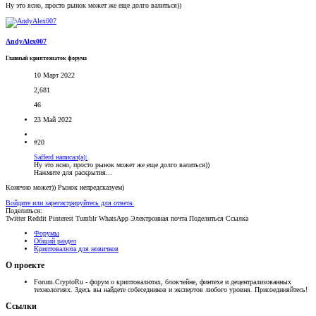
Ну это ясно, просто рынок может же еще долго валиться))
AndyAlex007
Главный криптознаток форума
10 Март 2022
2,681
46
23 Май 2022
#20
Safferd написал(а):
Ну это ясно, просто рынок может же еще долго валиться))
Нажмите для раскрытия...
Конечно может)) Рынок непредсказуем)
Войдите или зарегистрируйтесь для ответа.
Поделиться:
Twitter
Reddit
Pinterest
Tumblr
WhatsApp
Электронная почта
Поделиться
Ссылка
Форумы
Общий раздел
Криптовалюта для новичков
О проекте
Forum.CryptoRu - форум о криптовалютах, блокчейне, финтехе и децентрализованных
технологиях. Здесь вы найдете собеседников и экспертов любого уровня. Присоединяйтесь!
Ссылки