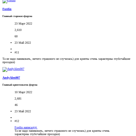
Fordin
Главный старожил форума
23 Март 2022
2,610
60
23 Май 2022
#11
Та не надо паниковать, ничего страшного не случилась) для крипты очень характерны глубочайшие
просадки)
AndyAlex007
Главный криптознаток форума
10 Март 2022
2,681
46
23 Май 2022
#12
Fordin написал(а):
Та не надо паниковать, ничего страшного не случилась) для крипты очень
характерны глубочайшие просадки)