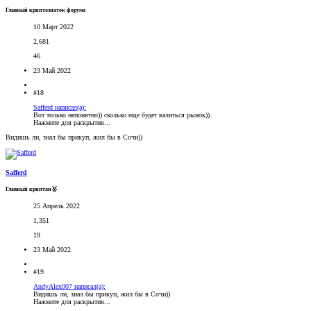
Главный криптознаток форума
10 Март 2022
2,681
46
23 Май 2022
#18
Safferd написал(а):
Вот только непонятно)) сколько еще будет валиться рынок))
Нажмите для раскрытия...
Видишь ли, знал бы прикуп, жил бы в Сочи))
Safferd
Главный криптан🥇
25 Апрель 2022
1,351
19
23 Май 2022
#19
AndyAlex007 написал(а):
Видишь ли, знал бы прикуп, жил бы в Сочи))
Нажмите для раскрытия...