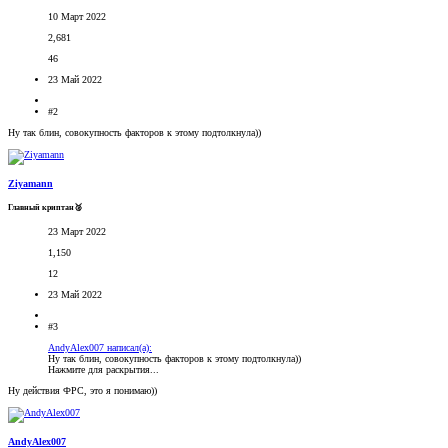
10 Март 2022
2,681
46
23 Май 2022
#2
Ну так блин, совокупность факторов к этому подтолкнула))
Ziyamann
Главный криптан🥈
23 Март 2022
1,150
12
23 Май 2022
#3
AndyAlex007 написал(а):
Ну так блин, совокупность факторов к этому подтолкнула))
Нажмите для раскрытия...
Ну действия ФРС, это я понимаю))
AndyAlex007