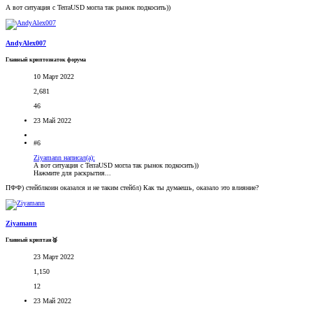
А вот ситуация с TerraUSD могла так рынок подкосить))
AndyAlex007
Главный криптознаток форума
10 Март 2022
2,681
46
23 Май 2022
#6
Ziyamann написал(а):
А вот ситуация с TerraUSD могла так рынок подкосить))
Нажмите для раскрытия...
ПФФ) стейблкоин оказался и не таким стейбл) Как ты думаешь, оказало это влияние?
Ziyamann
Главный криптан🥈
23 Март 2022
1,150
12
23 Май 2022