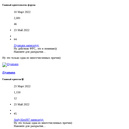
Главный криптознаток форума
10 Март 2022
2,681
46
23 Май 2022
#4
Ziyamann написал(а):
Ну действия ФРС, это я понимаю))
Нажмите для раскрытия...
Ну это только одна из многочисленных причин)
Ziyamann
Главный криптан🥈
23 Март 2022
1,150
12
23 Май 2022
#5
AndyAlex007 написал(а):
Ну это только одна из многочисленных причин)
Нажмите для раскрытия...