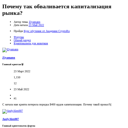
Почему так обваливается капитализация
рынка?
Автор темы
Ziyamann
Дата начала
23 Май 2022
Пройди
Курс обучения от Академии CryptoRu
Форумы
Общий раздел
Криптовалюта для новичков
Ziyamann
Главный криптан🥈
23 Март 2022
1,150
12
23 Май 2022
#1
С начала мая крипта потеряла порядка $400 ярдов капитализации. Почему такой провал?((
AndyAlex007
Главный криптознаток форума