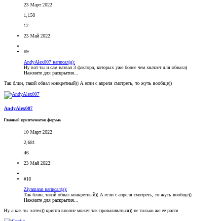
23 Март 2022
1,150
12
23 Май 2022
#9
AndyAlex007 написал(а):
Ну вот ты и сам назвал 3 фактора, которых уже более чем хватает для обвала)
Нажмите для раскрытия...
Так блин, такой обвал конкретный)) А если с апреля смотреть, то жуть вообще))
AndyAlex007
Главный криптознаток форума
10 Март 2022
2,681
46
23 Май 2022
#10
Ziyamann написал(а):
Так блин, такой обвал конкретный)) А если с апреля смотреть, то жуть вообще))
Нажмите для раскрытия...
Ну а как ты хотел)) крипта вполне может так проваливаться)) не только же ее расти