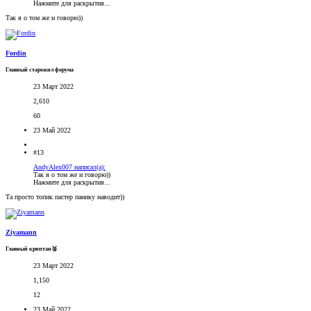
Нажмите для раскрытия...
Так я о том же и говорю))
Fordin
Главный старожил форума
23 Март 2022
2,610
60
23 Май 2022
#13
AndyAlex007 написал(а):
Так я о том же и говорю))
Нажмите для раскрытия...
Та просто топик пастер панику наводит))
Ziyamann
Главный криптан🥈
23 Март 2022
1,150
12
23 Май 2022