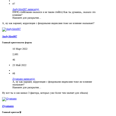
#7
AndyAlex007 написал(а):
ПФФ) стейблкоин оказался и не таким стейбл) Как ты думаешь, оказало это
влияние?
Нажмите для раскрытия...
А, ну как вариант, корреляция с фондовыми индексами тоже же влияние оказывает?
AndyAlex007
Главный криптознаток форума
10 Март 2022
2,681
46
23 Май 2022
#8
Ziyamann написал(а):
А, ну как вариант, корреляция с фондовыми индексами тоже же влияние
оказывает?
Нажмите для раскрытия...
Ну вот ты и сам назвал 3 фактора, которых уже более чем хватает для обвала)
Ziyamann
Главный криптан🥈