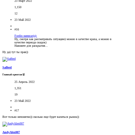
23 Март 2022
1,150
12
23 Май 2022
#16
Fordin написал(а):
Ну, смотря как рассматривать ситуацию) можно в качестве краха, а можно в
качестве периода скидок)
Нажмите для раскрытия...
Ну да) тут ты прав))
Safferd
Главный криптан🥇
25 Апрель 2022
1,351
19
23 Май 2022
#17
Вот только непонятно)) сколько еще будет валиться рынок))
AndyAlex007