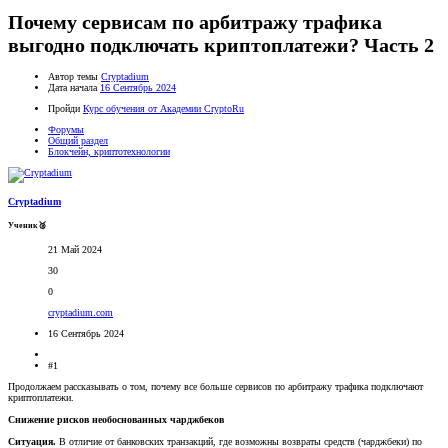
Почему сервисам по арбитражу трафика
выгодно подключать криптоплатежи? Часть 2
Автор темы
Cryptadium
Дата начала
16 Сентябрь 2024
Пройди
Курс обучения от Академии CryptoRu
Форумы
Общий раздел
Блокчейн, криптотехнологии
Cryptadium
Ученик🥈
21 Май 2024
30
0
cryptadium.com
16 Сентябрь 2024
#1
Продолжаем рассказывать о том, почему все больше сервисов по арбитражу трафика подключают
криптоплатежи.
Снижение рисков необоснованных чарджбеков
Ситуация.
В отличие от банковских транзакций, где возможны возвраты средств (чарджбеки) по