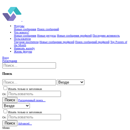
Форумы
Новые сообщения
Поиск сообщений
Что нового?
Новые сообщения
Новые ресурсы
Новые сообщения профилей
Последняя активность
Пользователи
Текущие посетители
Новые сообщения профилей
Поиск сообщений профилей
Top Posters of
the Month
Написать жалобу
Жизнь форума
Вход
Регистрация
Поиск
Искать только в заголовках
От:
Поиск
Расширенный поиск...
Искать только в заголовках
От:
Поиск
Advanced...
Меню