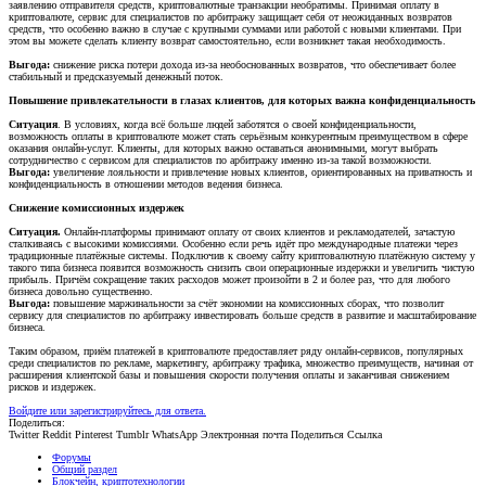
заявлению отправителя средств, криптовалютные транзакции необратимы. Принимая оплату в
криптовалюте, сервис для специалистов по арбитражу защищает себя от неожиданных возвратов
средств, что особенно важно в случае с крупными суммами или работой с новыми клиентами. При
этом вы можете сделать клиенту возврат самостоятельно, если возникнет такая необходимость.
Выгода:
снижение риска потери дохода из-за необоснованных возвратов, что обеспечивает более
стабильный и предсказуемый денежный поток.
Повышение привлекательности в глазах клиентов, для которых важна конфиденциальность
Ситуация
. В условиях, когда всё больше людей заботятся о своей конфиденциальности,
возможность оплаты в криптовалюте может стать серьёзным конкурентным преимуществом в сфере
оказания онлайн-услуг. Клиенты, для которых важно оставаться анонимными, могут выбрать
сотрудничество с сервисом для специалистов по арбитражу именно из-за такой возможности.
Выгода:
увеличение лояльности и привлечение новых клиентов, ориентированных на приватность и
конфиденциальность в отношении методов ведения бизнеса.
Снижение комиссионных издержек
Ситуация.
Онлайн-платформы принимают оплату от своих клиентов и рекламодателей, зачастую
сталкиваясь с высокими комиссиями. Особенно если речь идёт про международные платежи через
традиционные платёжные системы. Подключив к своему сайту криптовалютную платёжную систему у
такого типа бизнеса появится возможность снизить свои операционные издержки и увеличить чистую
прибыль. Причём сокращение таких расходов может произойти в 2 и более раз, что для любого
бизнеса довольно существенно.
Выгода:
повышение маржинальности за счёт экономии на комиссионных сборах, что позволит
сервису для специалистов по арбитражу инвестировать больше средств в развитие и масштабирование
бизнеса.
Таким образом, приём платежей в криптовалюте предоставляет ряду онлайн-сервисов, популярных
среди специалистов по рекламе, маркетингу, арбитражу трафика, множество преимуществ, начиная от
расширения клиентской базы и повышения скорости получения оплаты и заканчивая снижением
рисков и издержек.
Войдите или зарегистрируйтесь для ответа.
Поделиться:
Twitter
Reddit
Pinterest
Tumblr
WhatsApp
Электронная почта
Поделиться
Ссылка
Форумы
Общий раздел
Блокчейн, криптотехнологии